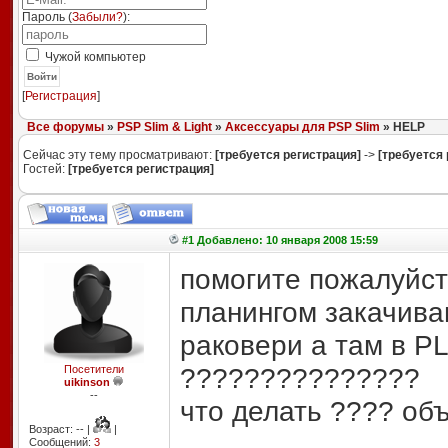
Пароль (
Забыли?
):
Чужой компьютер
Войти
[
Регистрация
]
Все форумы
»
PSP Slim & Light
»
Аксессуары для PSP Slim
» HELP
Сейчас эту тему просматривают:
[требуется регистрация]
->
[требуется 
Гостей:
[требуется регистрация]
#1 Добавлено: 10 января 2008 15:59
помогите пожалуйста
планингом закачива
раковери а там в P
???????????????
Посетители
uikinson
--
что делать ???? объ
Возраст: -- |
|
Сообщений:
3