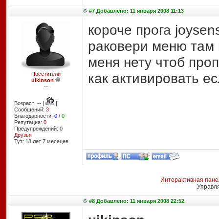
#7 Добавлено: 11 января 2008 11:13
короче прога joysen
раковери меню там в
меня нету чтоб проп
как активировать е
Посетители
uikinson
--
Возраст: -- |
|
Сообщений:
3
Благодарности:
0
/
0
Репутация:
0
Предупреждений: 0
Друзья
Тут: 18 лет 7 месяцев
Интерактивная пане
Управл
#8 Добавлено: 11 января 2008 22:52