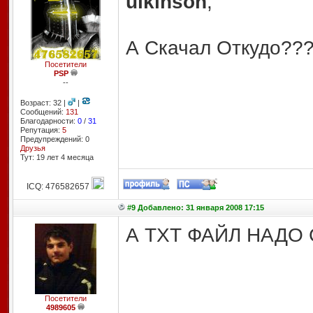
uikinson
,
А Скачал Откудо??
Посетители
PSP
--
Возраст: 32 |
|
Сообщений:
131
Благодарности:
0
/
31
Репутация:
5
Предупреждений: 0
Друзья
Тут: 19 лет 4 месяцa
ICQ: 476582657
#9 Добавлено: 31 января 2008 17:15
А ТХТ ФАЙЛ НАДО
Посетители
4989605