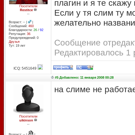
плагин и я те скажу 
Посетители
Если у тя слим ту м
Restitce
--
желательно названи
Возраст: -- |
|
Сообщений:
460
Благодарности:
26
/
92
Репутация:
36
Предупреждений: 0
Сообщение отредакт
Друзья
Тут: 19 лет
Редактировалось 1 
ICQ: 5451649
#5 Добавлено: 11 января 2008 00:28
на слиме не работа
Посетители
uikinson
--
Возраст: -- |
|