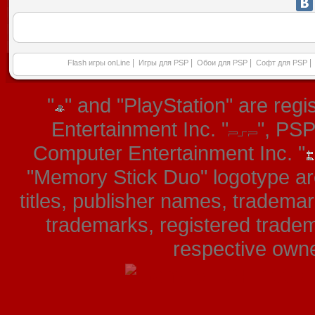
|
|
|
|
Flash игры onLine
Игры для PSP
Обои для PSP
Софт для PSP
"
" and "PlayStation" are re
Entertainment Inc. "
", PS
Computer Entertainment Inc. "
"Memory Stick Duo" logotype ar
titles, publisher names, tradema
trademarks, registered tradem
respective owner