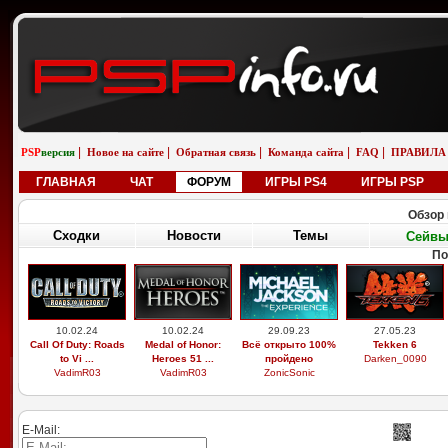
|
|
|
|
|
PSP
версия
Новое на сайте
Обратная связь
Команда сайта
FAQ
ПРАВИЛА
ГЛАВНАЯ
ЧАТ
ФОРУМ
ИГРЫ PS4
ИГРЫ PSP
Обзор 
Сходки
Новости
Темы
Сейв
По
10.02.24
10.02.24
29.09.23
27.05.23
Call Of Duty: Roads
Medal of Honor:
Всё открыто 100%
Tekken 6
to Vi ...
Heroes 51 ...
пройдено
Darken_0090
VadimR03
VadimR03
ZonicSonic
E-Mail: