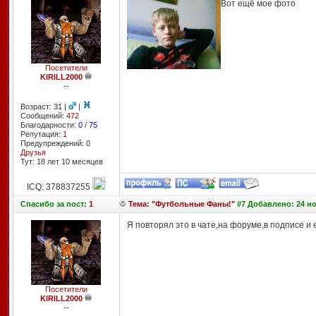
Вот ещё мое фото
Посетители
KIRILL2000
--
Возраст: 31 |
|
Сообщений:
472
Благодарности:
0
/
75
Репутация:
1
Предупреждений: 0
Друзья
Тут: 18 лет 10 месяцев
ICQ: 378837255
Спасибо
за пост:
1
Тема: "Футбольные Фаны!"
#7 Добавлено: 24 но
Я повторял это в чате,на форуме,в подписе и
Посетители
KIRILL2000
--