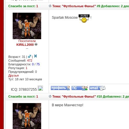
Спасибо
за пост:
1
Тема: "Футбольные Фаны!"
#9 Добавлено: 2 дек
Spartak Moscow
!
Посетители
KIRILL2000
--
Возраст: 31 |
|
Сообщений:
472
Благодарности:
0
/
75
Репутация:
1
Предупреждений: 0
Друзья
Тут: 18 лет 10 месяцев
ICQ: 378837255
Спасибо
за пост:
1
Тема: "Футбольные Фаны!"
#10 Добавлено: 2 де
В мире Манчестер!