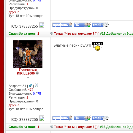
Благодарности:
0
/
75
Репутация:
1
Предупреждений: 0
Друзья
Тут: 18 лет 10 месяцев
ICQ: 378837255
Спасибо
за пост:
1
Тема: "Что мы слушаем? ))"
#15 Добавлено: 9 де
Блатные песни рулят!
Посетители
KIRILL2000
--
Возраст: 31 |
|
Сообщений:
472
Благодарности:
0
/
75
Репутация:
1
Предупреждений: 0
Друзья
Тут: 18 лет 10 месяцев
ICQ: 378837255
Спасибо
за пост:
1
Тема: "Что мы слушаем? ))"
#16 Добавлено: 9 де