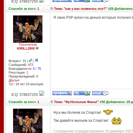
ICQ: 378837255
Спасибо
за пост:
1
Тема: "как у вас появилсь псп?"
#29 Добавлено:
Я свою PSP купил на деньги которые получил 
Посетители
KIRILL2000
--
Возраст: 31 |
|
Сообщений:
472
Благодарности:
0
/
75
Репутация:
1
Предупреждений: 0
Друзья
Тут: 18 лет 10 месяцев
ICQ: 378837255
Спасибо
за пост:
1
Тема: "Футбольные Фаны!"
#30 Добавлено: 29 д
Ну,а мы болеем за Спартак!
Так давайте выпьем за Спартак!
Сообщение отредактировано 29 декабря 2007 