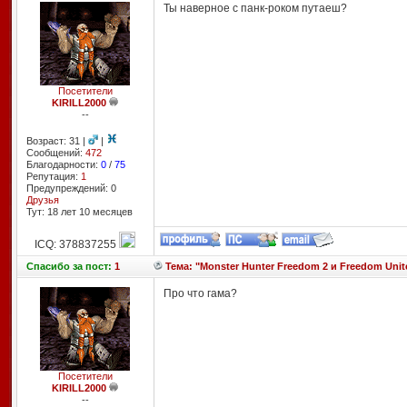
Ты наверное с панк-роком путаеш?
Посетители
KIRILL2000
--
Возраст: 31 |
|
Сообщений:
472
Благодарности:
0
/
75
Репутация:
1
Предупреждений: 0
Друзья
Тут: 18 лет 10 месяцев
ICQ: 378837255
Спасибо
за пост:
1
Тема: "Monster Hunter Freedom 2 и Freedom Unit
Про что гама?
Посетители
KIRILL2000
--