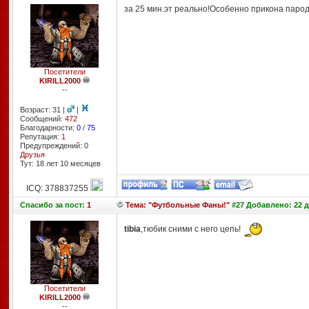
за 25 мин.эт реально!Особенно прикона паро
Посетители
KIRILL2000
--
Возраст: 31 |
|
Сообщений:
472
Благодарности:
0
/
75
Репутация:
1
Предупреждений: 0
Друзья
Тут: 18 лет 10 месяцев
ICQ: 378837255
Спасибо
за пост:
1
Тема: "Футбольные Фаны!"
#27 Добавлено: 22 д
tibia
,тюбик сними с него цепь!
Посетители
KIRILL2000
--