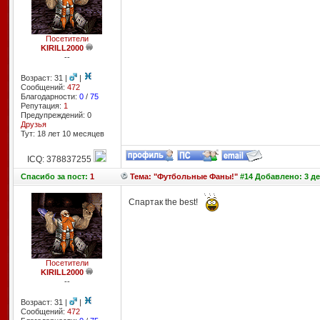
Посетители
KIRILL2000
--
Возраст: 31 |
|
Сообщений:
472
Благодарности:
0
/
75
Репутация:
1
Предупреждений: 0
Друзья
Тут: 18 лет 10 месяцев
ICQ: 378837255
Спасибо
за пост:
1
Тема: "Футбольные Фаны!"
#14 Добавлено: 3 де
Спартак the best!
Посетители
KIRILL2000
--
Возраст: 31 |
|
Сообщений:
472