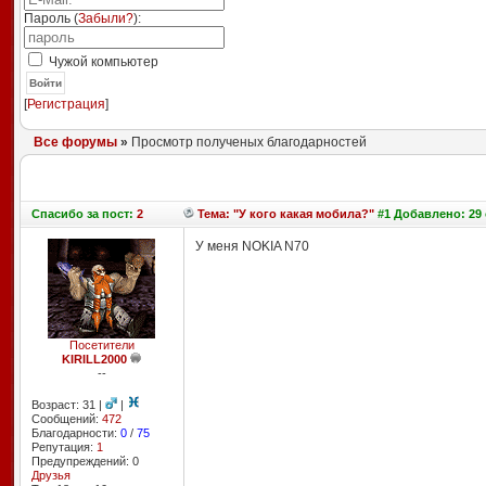
Пароль (
Забыли?
):
Чужой компьютер
Войти
[
Регистрация
]
Все форумы
»
Просмотр полученых благодарностей
Спасибо
за пост:
2
Тема: "У кого какая мобила?"
#1 Добавлено: 29 
У меня NOKIA N70
Посетители
KIRILL2000
--
Возраст: 31 |
|
Сообщений:
472
Благодарности:
0
/
75
Репутация:
1
Предупреждений: 0
Друзья