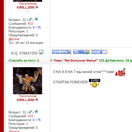
Посетители
KIRILL2000
--
Возраст: 31 |
|
Сообщений:
472
Благодарности:
0
/
75
Репутация:
1
Предупреждений: 0
Друзья
Тут: 18 лет 10 месяцев
ICQ: 378837255
Спасибо
за пост:
1
Тема: "Футбольные Фаны!"
#21 Добавлено: 19 д
3 НА 9 8 НА 7 мы коней отпи****сим!
СПАРТАК FOREVER!
Посетители
KIRILL2000
--
Возраст: 31 |
|
Сообщений:
472
Благодарности:
0
/
75
Репутация:
1
Предупреждений: 0
Друзья