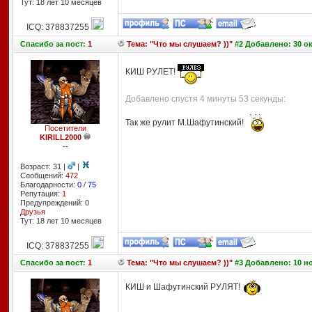
Тут: 18 лет 10 месяцев
ICQ: 378837255
Спасибо
за пост:
1
Тема: "Что мы слушаем? ))"
#2 Добавлено: 30 ок
КИШ РУЛЕТ!
Добавлено спустя 4 минуты 53 секунды:
Так же рулит М.Шафутинский!
Посетители
KIRILL2000
--
Возраст: 31 |
|
Сообщений:
472
Благодарности:
0
/
75
Репутация:
1
Предупреждений: 0
Друзья
Тут: 18 лет 10 месяцев
ICQ: 378837255
Спасибо
за пост:
1
Тема: "Что мы слушаем? ))"
#3 Добавлено: 10 но
КИШ и Шафутинский РУЛЯТ!