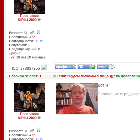
Посетители
KIRILL2000
--
Возраст: 31 |
|
Сообщений:
472
Благодарности:
0
/
75
Репутация:
1
Предупреждений: 0
Друзья
Тут: 18 лет 10 месяцев
ICQ: 378837255
Спасибо
за пост:
1
Тема: "Будем знакомы в Лицо )))"
#4 Добавлено:
Вот Я
Сообщение отредактиро
Посетители
KIRILL2000
--
Возраст: 31 |
|
Сообщений:
472
Благодарности:
0
/
75