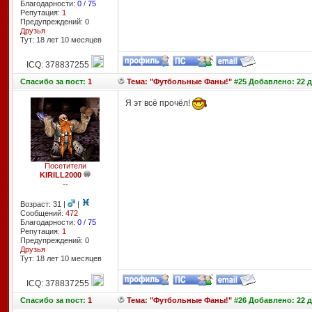
Благодарности:
0
/
75
Репутация:
1
Предупреждений: 0
Друзья
Тут: 18 лет 10 месяцев
ICQ: 378837255
Спасибо
за пост:
1
Тема: "Футбольные Фаны!"
#25 Добавлено: 22 д
Я эт всё прочёл!
Посетители
KIRILL2000
--
Возраст: 31 |
|
Сообщений:
472
Благодарности:
0
/
75
Репутация:
1
Предупреждений: 0
Друзья
Тут: 18 лет 10 месяцев
ICQ: 378837255
Спасибо
за пост:
1
Тема: "Футбольные Фаны!"
#26 Добавлено: 22 д