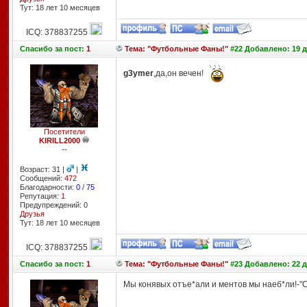
Тут: 18 лет 10 месяцев
ICQ: 378837255
Спасибо
за пост:
1
Тема: "Футбольные Фаны!"
#22 Добавлено: 19 д
g3ymer
,да,он вечен!
Посетители
KIRILL2000
--
Возраст: 31 |
|
Сообщений:
472
Благодарности:
0
/
75
Репутация:
1
Предупреждений: 0
Друзья
Тут: 18 лет 10 месяцев
ICQ: 378837255
Спасибо
за пост:
1
Тема: "Футбольные Фаны!"
#23 Добавлено: 22 д
Мы конявых отъе*али и ментов мы наеб*ли!-"С