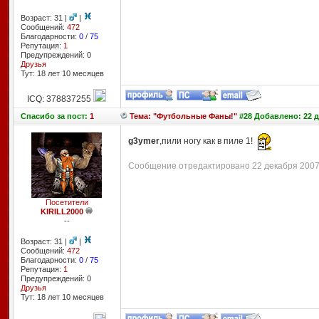
Возраст: 31 |
|
Сообщений:
472
Благодарности:
0
/
75
Репутация:
1
Предупреждений: 0
Друзья
Тут: 18 лет 10 месяцев
ICQ: 378837255
Спасибо
за пост:
1
Тема: "Футбольные Фаны!"
#28 Добавлено: 22 д
g3ymer
,пили ногу как в пиле 1!
Сообщение отредактировано 22 декабря 2007 
Посетители
KIRILL2000
--
Возраст: 31 |
|
Сообщений:
472
Благодарности:
0
/
75
Репутация:
1
Предупреждений: 0
Друзья
Тут: 18 лет 10 месяцев