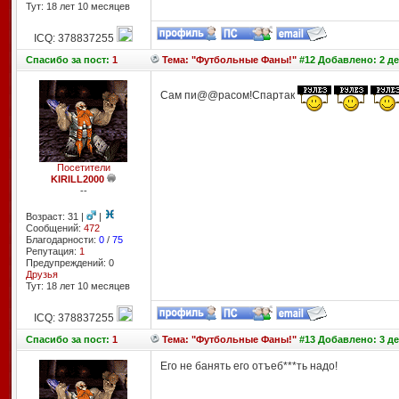
Тут: 18 лет 10 месяцев
ICQ: 378837255
Спасибо
за пост:
1
Тема: "Футбольные Фаны!"
#12 Добавлено: 2 де
Сам пи@@расом!Спартак
Посетители
KIRILL2000
--
Возраст: 31 |
|
Сообщений:
472
Благодарности:
0
/
75
Репутация:
1
Предупреждений: 0
Друзья
Тут: 18 лет 10 месяцев
ICQ: 378837255
Спасибо
за пост:
1
Тема: "Футбольные Фаны!"
#13 Добавлено: 3 де
Его не банять его отъеб***ть надо!