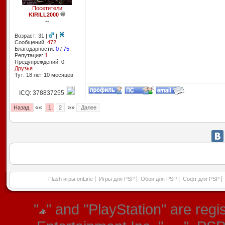
Посетители
KIRILL2000
--
Возраст: 31 |
|
Сообщений:
472
Благодарности:
0
/
75
Репутация:
1
Предупреждений: 0
Друзья
Тут: 18 лет 10 месяцев
ICQ: 378837255
««
»»
Назад
1
2
Далее
|
|
|
|
Flash игры onLine
Игры для PSP
Обои для PSP
Софт для PSP
"
" and "PlayStation" are re