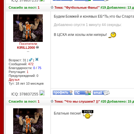
ICQ: 378837255
Спасибо
за пост:
1
Тема: "Футбольные Фаны!"
#19 Добавлено: 13 д
Будем Бомжей и конявых ЕБ*ТЬ,что бы Спарта
Добавлено спустя 1 минуту 44 секунды:
В ЦСКА или хохлы или нигеры!
Посетители
KIRILL2000
--
Возраст: 31 |
|
Сообщений:
472
Благодарности:
0
/
75
Репутация:
1
Предупреждений: 0
Друзья
Тут: 18 лет 10 месяцев
ICQ: 378837255
Спасибо
за пост:
1
Тема: "Что мы слушаем? ))"
#20 Добавлено: 15 д
Блатные песни!