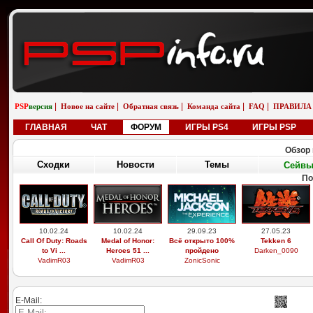
|
|
|
|
|
PSP
версия
Новое на сайте
Обратная связь
Команда сайта
FAQ
ПРАВИЛА
ГЛАВНАЯ
ЧАТ
ФОРУМ
ИГРЫ PS4
ИГРЫ PSP
Обзор 
Сходки
Новости
Темы
Сейв
По
10.02.24
10.02.24
29.09.23
27.05.23
Call Of Duty: Roads
Medal of Honor:
Всё открыто 100%
Tekken 6
to Vi ...
Heroes 51 ...
пройдено
Darken_0090
VadimR03
VadimR03
ZonicSonic
E-Mail: