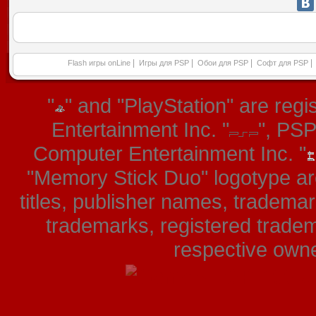
|
|
|
|
Flash игры onLine
Игры для PSP
Обои для PSP
Софт для PSP
"
" and "PlayStation" are re
Entertainment Inc. "
", PS
Computer Entertainment Inc. "
"Memory Stick Duo" logotype ar
titles, publisher names, tradema
trademarks, registered tradem
respective owner