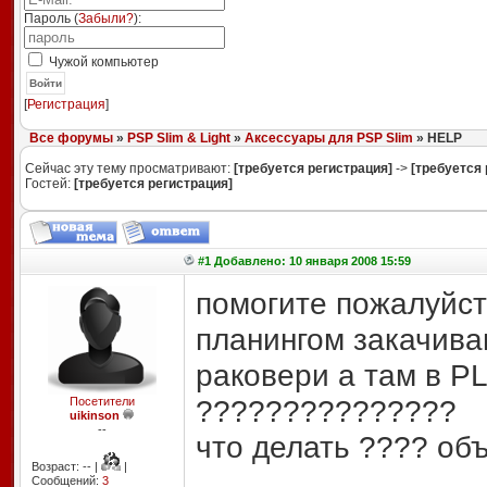
Пароль (
Забыли?
):
Чужой компьютер
Войти
[
Регистрация
]
Все форумы
»
PSP Slim & Light
»
Аксессуары для PSP Slim
» HELP
Сейчас эту тему просматривают:
[требуется регистрация]
->
[требуется 
Гостей:
[требуется регистрация]
#1 Добавлено: 10 января 2008 15:59
помогите пожалуйста
планингом закачива
раковери а там в P
???????????????
Посетители
uikinson
--
что делать ???? объ
Возраст: -- |
|
Сообщений:
3