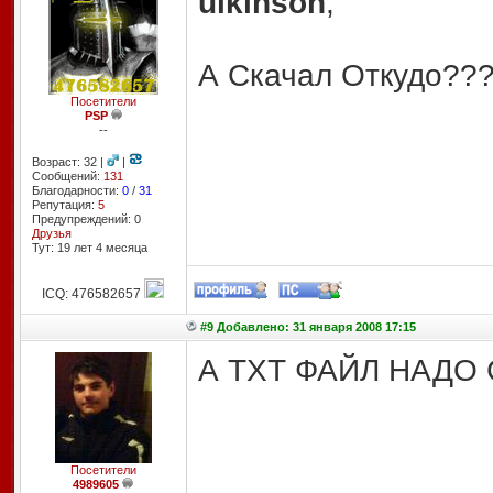
uikinson
,
А Скачал Откудо??
Посетители
PSP
--
Возраст: 32 |
|
Сообщений:
131
Благодарности:
0
/
31
Репутация:
5
Предупреждений: 0
Друзья
Тут: 19 лет 4 месяцa
ICQ: 476582657
#9 Добавлено: 31 января 2008 17:15
А ТХТ ФАЙЛ НАДО
Посетители
4989605