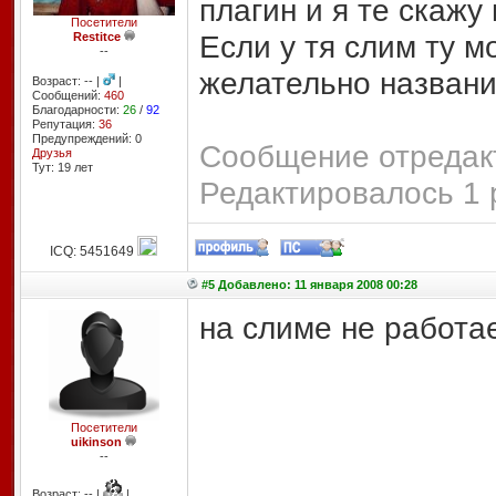
плагин и я те скажу 
Посетители
Если у тя слим ту м
Restitce
--
желательно названи
Возраст: -- |
|
Сообщений:
460
Благодарности:
26
/
92
Репутация:
36
Предупреждений: 0
Сообщение отредакт
Друзья
Тут: 19 лет
Редактировалось 1 
ICQ: 5451649
#5 Добавлено: 11 января 2008 00:28
на слиме не работа
Посетители
uikinson
--
Возраст: -- |
|