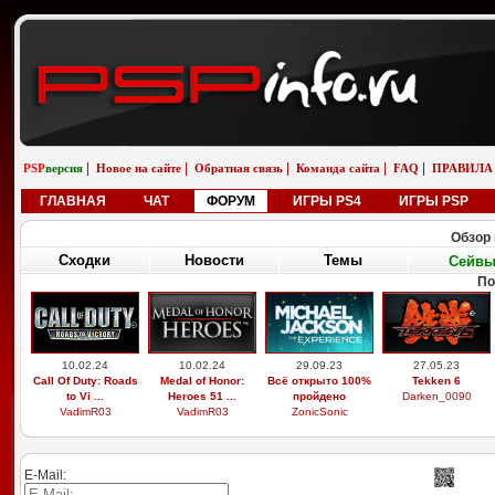
|
|
|
|
|
PSP
версия
Новое на сайте
Обратная связь
Команда сайта
FAQ
ПРАВИЛА
ГЛАВНАЯ
ЧАТ
ФОРУМ
ИГРЫ PS4
ИГРЫ PSP
Обзор 
Сходки
Новости
Темы
Сейв
По
10.02.24
10.02.24
29.09.23
27.05.23
Call Of Duty: Roads
Medal of Honor:
Всё открыто 100%
Tekken 6
to Vi ...
Heroes 51 ...
пройдено
Darken_0090
VadimR03
VadimR03
ZonicSonic
E-Mail: