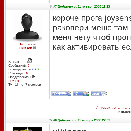
#7 Добавлено: 11 января 2008 11:13
короче прога joysen
раковери меню там в
меня нету чтоб проп
как активировать е
Посетители
uikinson
--
Возраст: -- |
|
Сообщений:
3
Благодарности:
0
/
0
Репутация:
0
Предупреждений: 0
Друзья
Тут: 18 лет 7 месяцев
Интерактивная пане
Управл
#8 Добавлено: 11 января 2008 22:52