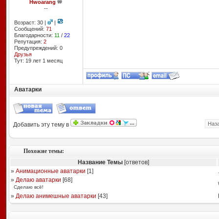
Hwoarang
--
Возраст: 30 |
|
Сообщений:
71
Благодарности:
11
/
22
Репутация:
2
Предупреждений: 0
Друзья
Тут: 19 лет 1 месяц
Аватарки
Наз
Добавить эту тему в
Похожие темы:
Название Темы
[ответов]
»
Анимационные аватарки
[
1
]
»
Делаю аватарки
[
68
]
Сдeлаю всё!
»
Делаю анимешные аватарки
[
43
]