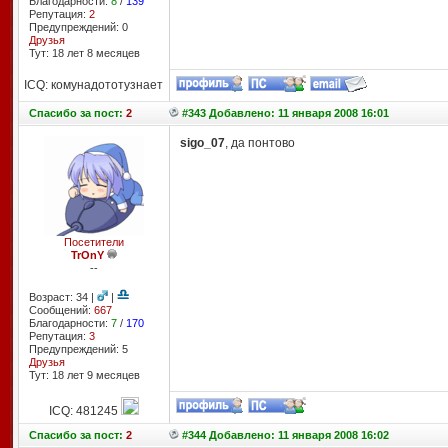
Благодарности:
8
/
139
Репутация:
2
Предупреждений: 0
Друзья
Тут: 18 лет 8 месяцев
ICQ: комунадототузнает
Спасибо
за пост:
2
#343 Добавлено: 11 января 2008 16:01
sigo_07
, да понтово
Посетители
TrOnY
--
Возраст: 34 |
|
Сообщений:
667
Благодарности:
7
/
170
Репутация:
3
Предупреждений: 5
Друзья
Тут: 18 лет 9 месяцев
ICQ: 481245
Спасибо
за пост:
2
#344 Добавлено: 11 января 2008 16:02