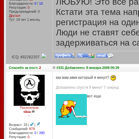
ЛЮБУЮ! Это все ра
Благодарности:
0
/
10
Репутация:
0
Кстати эта тема на
Предупреждений: 0
Друзья
регистрация на один
Тут: 19 лет 1 месяц
Люди не ставят себ
задерживаться на са
ICQ: 492282207
Спасибо
за пост:
2
#331 Добавлено: 8 января 2008 00:39
как вам авик каторый я кинул?
Добавлено спустя 9 минут 7 секунд:
вот еще
Посетители
tibia
--
Возраст: 33 |
|
Сообщений:
879
Благодарности:
0
/
280
Репутация:
0