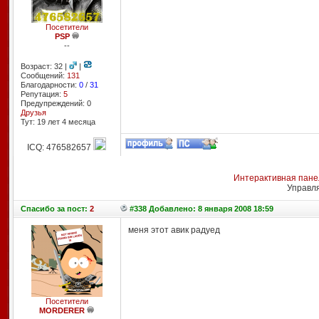
Посетители
PSP
--
Возраст: 32 |
|
Сообщений:
131
Благодарности:
0
/
31
Репутация:
5
Предупреждений: 0
Друзья
Тут: 19 лет 4 месяцa
ICQ: 476582657
Интерактивная пане
Управл
Спасибо
за пост:
2
#338 Добавлено: 8 января 2008 18:59
меня этот авик радуед
Посетители
MORDERER