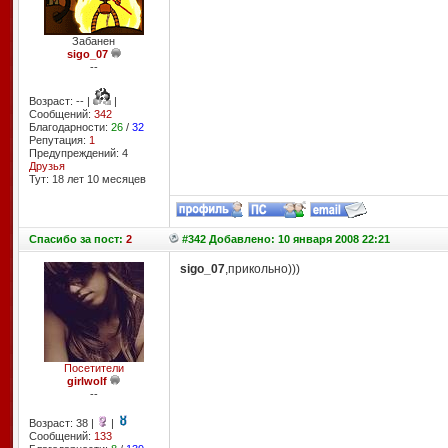
Забанен
sigo_07
--
Возраст: -- |
|
Сообщений:
342
Благодарности:
26
/
32
Репутация:
1
Предупреждений: 4
Друзья
Тут: 18 лет 10 месяцев
Спасибо
за пост:
2
#342 Добавлено: 10 января 2008 22:21
sigo_07
,прикольно)))
Посетители
girlwolf
--
Возраст: 38 |
|
Сообщений:
133