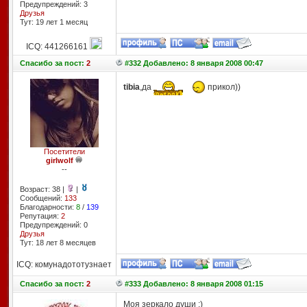
Предупреждений: 3
Друзья
Тут: 19 лет 1 месяц
ICQ: 441266161
Спасибо
за пост:
2
#332 Добавлено: 8 января 2008 00:47
tibia
,да
прикол))
Посетители
girlwolf
--
Возраст: 38 |
|
Сообщений:
133
Благодарности:
8
/
139
Репутация:
2
Предупреждений: 0
Друзья
Тут: 18 лет 8 месяцев
ICQ: комунадототузнает
Спасибо
за пост:
2
#333 Добавлено: 8 января 2008 01:15
Моя зеркало души :)