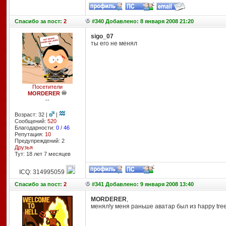
Спасибо
за пост:
2
#340 Добавлено: 8 января 2008 21:20
sigo_07
ты его не менял
Посетители
MORDERER
--
Возраст: 32 |
|
Сообщений:
520
Благодарности:
0
/
46
Репутация:
10
Предупреждений: 2
Друзья
Тут: 18 лет 7 месяцев
ICQ: 314995059
Спасибо
за пост:
2
#341 Добавлено: 9 января 2008 13:40
MORDERER
,
менял!у меня раньше аватар был из happy tree