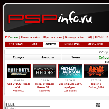
|
|
|
|
|
PSP
версия
Новое на сайте
Обратная связь
Команда сайта
FAQ
ПРАВИЛА
ГЛАВНАЯ
ЧАТ
ФОРУМ
ИГРЫ PS4
ИГРЫ PSP
Обзор 
Сходки
Новости
Темы
Сейв
По
10.02.24
10.02.24
29.09.23
27.05.23
Call Of Duty: Roads
Medal of Honor:
Всё открыто 100%
Tekken 6
to Vi ...
Heroes 51 ...
пройдено
Darken_0090
VadimR03
VadimR03
ZonicSonic
E-Mail: