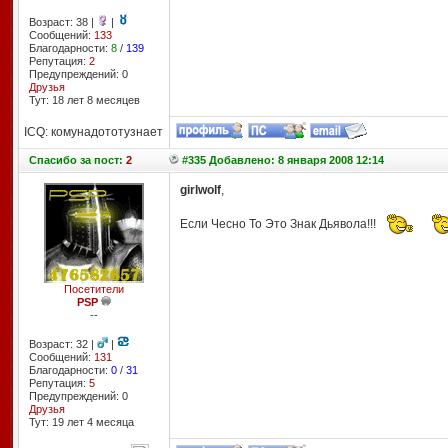
Возраст: 38 |
|
Сообщений:
133
Благодарности:
8
/
139
Репутация:
2
Предупреждений: 0
Друзья
Тут: 18 лет 8 месяцев
ICQ: комунадототузнает
Спасибо
за пост:
2
#335 Добавлено: 8 января 2008 12:14
girlwolf
,
Если Чесно То Это Знак Дьявола!!!
Посетители
PSP
--
Возраст: 32 |
|
Сообщений:
131
Благодарности:
0
/
31
Репутация:
5
Предупреждений: 0
Друзья
Тут: 19 лет 4 месяцa