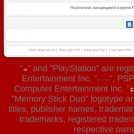
Посетители, находящиеся в группе
Г
|
|
|
|
Flash игры onLine
Игры для PSP
Обои для PSP
Софт для PSP
"
" and "PlayStation" are re
Entertainment Inc. "
", PS
Computer Entertainment Inc. "
"Memory Stick Duo" logotype ar
titles, publisher names, tradema
trademarks, registered tradem
respective owner