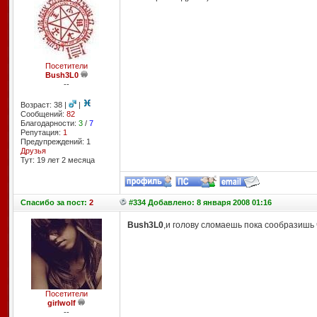
Посетители
Bush3L0
--
Возраст: 38 |
|
Сообщений:
82
Благодарности:
3
/
7
Репутация:
1
Предупреждений: 1
Друзья
Тут: 19 лет 2 месяцa
Спасибо
за пост:
2
#334 Добавлено: 8 января 2008 01:16
Bush3L0
,и голову сломаешь пока сообразишь 
Посетители
girlwolf
--