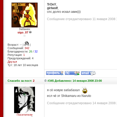
TrOnY
,
girlwolf
,
спс долго искал авик)))
Сообщение отредактировано 11 января 2008 16
Забанен
sigo_07
--
Возраст: -- |
|
Сообщений:
342
Благодарности:
26
/
32
Репутация:
1
Предупреждений: 4
Друзья
Тут: 18 лет 10 месяцев
Спасибо
за пост:
2
#345 Добавлено: 14 января 2008 23:00
я сё новую забабахал
есл чё эт Shikamaru из Naruto
Сообщение отредактировано 14 января 2008 2
Посетители