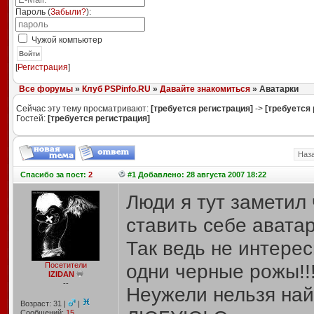
Пароль (
Забыли?
):
Чужой компьютер
Войти
[
Регистрация
]
Все форумы
»
Клуб PSPinfo.RU
»
Давайте знакомиться
» Аватарки
Сейчас эту тему просматривают:
[требуется регистрация]
->
[требуется 
Гостей:
[требуется регистрация]
Наз
Спасибо
за пост:
2
#1 Добавлено: 28 августа 2007 18:22
Люди я тут заметил
ставить себе аватар
Так ведь не интере
одни черные рожы!!!!
Посетители
IZIDAN
--
Неужели нельзя найт
Возраст: 31 |
|
Сообщений:
15