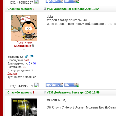
ICQ: 476582657
Спасибо
за пост:
2
#336 Добавлено: 8 января 2008 12:54
tibia
второй аватар прикольный
меня радовал помнишь у тебя раньше стоял ав
Посетители
MORDERER
--
Возраст: 32 |
|
Сообщений:
520
Благодарности:
0
/
46
Репутация:
10
Предупреждений: 2
Друзья
Тут: 18 лет 7 месяцев
ICQ: 314995059
Спасибо
за пост:
2
#337 Добавлено: 8 января 2008 13:59
MORDERER
,
ОН Стоит У Него В Аське!! Можешь Его Добавит