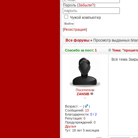
Пароль (
Забыли?
):
Чужой компьютер
Войти
[
Регистрация
]
Все форумы
»
Просмотр выданных благ
Спасибо
за пост:
1
Тема: "прошит
Всё тема Закры
Посетители
ZANSIB
--
Возраст: -- |
|
Сообщений:
13
Благодарности:
0
/
2
Репутация:
0
Предупреждений: 0
Друзья
Тут: 18 лет 5 месяцев