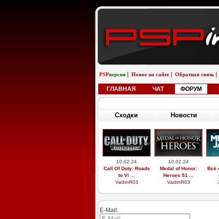
|
|
|
PSP
версия
Новое на сайте
Обратная связь
ГЛАВНАЯ
ЧАТ
ФОРУМ
Сходки
Новости
10.02.24
10.02.24
Call Of Duty: Roads
Medal of Honor:
Всё 
to Vi ...
Heroes 51 ...
VadimR03
VadimR03
E-Mail: