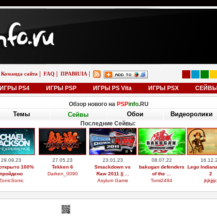
|
|
|
Команда сайта
FAQ
ПРАВИЛА
ИГРЫ PS4
ИГРЫ PSP
ИГРЫ PS Vita
ИГРЫ PSX
СЕЙВ
Обзор нового на
PSP
info
.RU
Темы
Обои
Видеоролики
Сейвы
Последние Сейвы:
29.09.23
27.05.23
23.01.23
08.07.22
16.12.
открыто 100%
Tekken 6
Smackdown vs
bakugan defenders
Lego Indian
пройдено
Darken_0090
Raw 2011 || ...
of the ...
2
ZonicSonic
Asylum Game
Tomi2494
jkjkjjijc