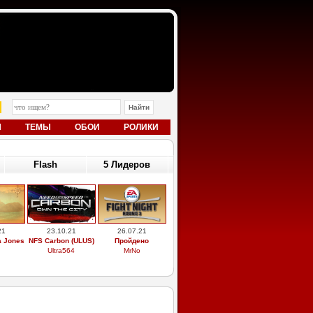
Ы
ТЕМЫ
ОБОИ
РОЛИКИ
Flash
5 Лидеров
21
23.10.21
26.07.21
a Jones
NFS Carbon (ULUS)
Пройдено
Ultra564
MrNo