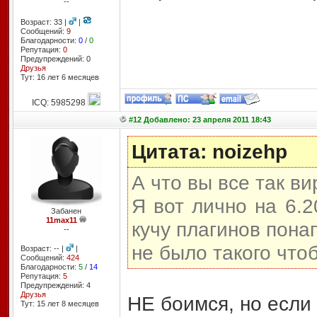
--
Возраст: 33 |
|
Сообщений:
9
Благодарности:
0
/
0
Репутация:
0
Предупреждений: 0
Друзья
Тут: 16 лет 6 месяцев
ICQ: 5985298
#12 Добавлено: 23 апреля 2011 18:43
Цитата: noizehp
А что вы все так в
Я вот лично на 6.2
Забанен
11max11
кучу плагинов пона
--
не было такого чтоб
Возраст: -- |
|
Сообщений:
424
Благодарности:
5
/
14
Репутация:
5
Предупреждений: 4
Друзья
НЕ боимся, но если 
Тут: 15 лет 8 месяцев