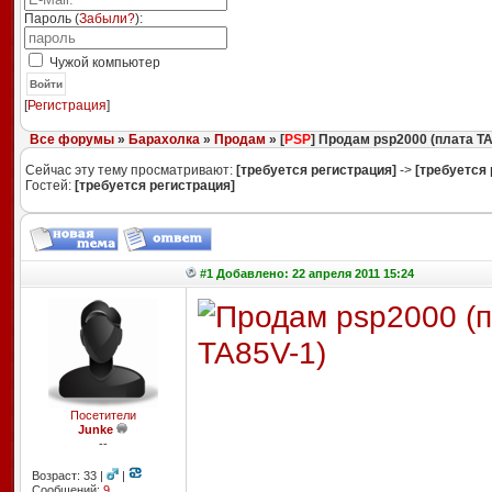
Пароль (
Забыли?
):
Чужой компьютер
Войти
[
Регистрация
]
Все форумы
»
Барахолка
»
Продам
» [
PSP
] Продам psp2000 (плата TA
Сейчас эту тему просматривают:
[требуется регистрация]
->
[требуется 
Гостей:
[требуется регистрация]
#1 Добавлено: 22 апреля 2011 15:24
Посетители
Junke
--
Возраст: 33 |
|
Сообщений:
9