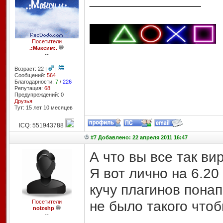
Посетители
.:Максим:.
--
Возраст: 22 |
|
Сообщений:
564
Благодарности:
7
/
226
Репутация:
68
Предупреждений: 0
Друзья
Тут: 15 лет 10 месяцев
ICQ: 551943788
#7 Добавлено: 22 апреля 2011 16:47
А что вы все так ви
Я вот лично на 6.20
кучу плагинов понап
не было такого чтоб
Посетители
noizehp
--