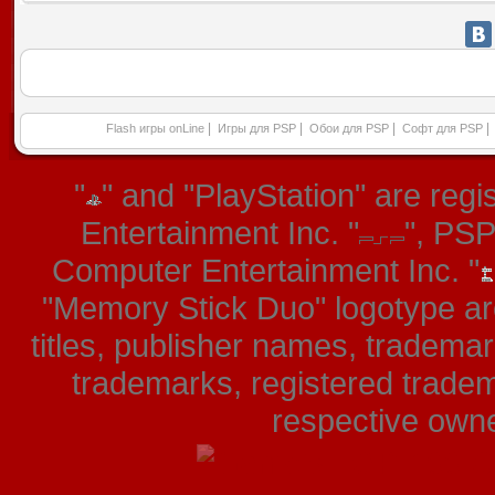
|
|
|
|
Flash игры onLine
Игры для PSP
Обои для PSP
Софт для PSP
"
" and "PlayStation" are re
Entertainment Inc. "
", PS
Computer Entertainment Inc. "
"Memory Stick Duo" logotype ar
titles, publisher names, tradema
trademarks, registered tradem
respective owner