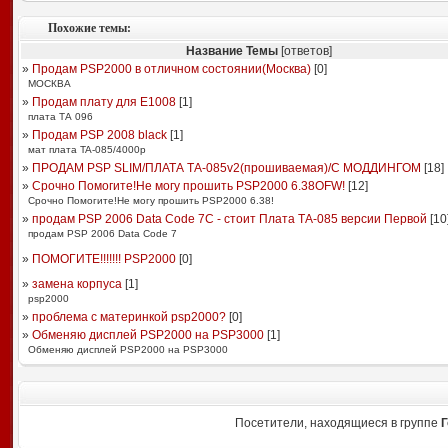
Похожие темы:
Название Темы
[ответов]
»
Продам PSP2000 в отличном состоянии(Москва)
[
0
]
МОСКВА
»
Продам плату для Е1008
[
1
]
плата ТА 096
»
Продам PSP 2008 black
[
1
]
мат плата TA-085/4000р
»
ПРОДАМ PSP SLIM/ПЛАТА ТА-085v2(прошиваемая)/С МОДДИНГОМ
[
18
]
»
Срочно Помогите!Не могу прошить PSP2000 6.38OFW!
[
12
]
Срочно Помогите!Не могу прошить PSP2000 6.38!
»
продам PSP 2006 Data Code 7C - стоит Плата ТА-085 версии Первой
[
10
продам PSP 2006 Data Code 7
»
ПОМОГИТЕ!!!!!!! PSP2000
[
0
]
»
замена корпуса
[
1
]
psp2000
»
проблема с материнкой psp2000?
[
0
]
»
Обменяю дисплей PSP2000 на PSP3000
[
1
]
Обменяю дисплей PSP2000 на PSP3000
Посетители, находящиеся в группе
Г