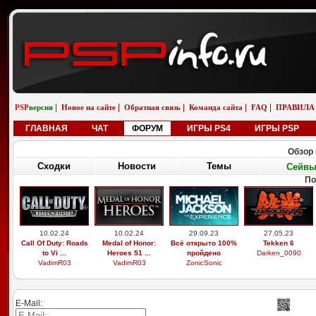
|
|
|
|
|
PSP
версия
Новое на сайте
Обратная связь
Команда сайта
FAQ
ПРАВИЛА
ГЛАВНАЯ
ЧАТ
ФОРУМ
ИГРЫ PS4
ИГРЫ PSP
Обзор 
Сходки
Новости
Темы
Сейв
По
10.02.24
10.02.24
29.09.23
27.05.23
Call Of Duty: Roads
Medal of Honor:
Всё открыто 100%
Tekken 6
to Vi ...
Heroes 51 ...
пройдено
Darken_0090
VadimR03
VadimR03
ZonicSonic
E-Mail: