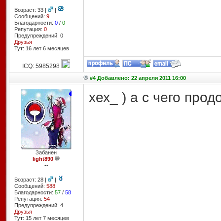
Возраст: 33 |
|
Сообщений:
9
Благодарности:
0
/
0
Репутация:
0
Предупреждений: 0
Друзья
Тут: 16 лет 6 месяцев
ICQ: 5985298
#4 Добавлено: 22 апреля 2011 16:00
хех_ ) а с чего прод
Забанен
light890
--
Возраст: 28 |
|
Сообщений:
588
Благодарности:
57
/
58
Репутация:
54
Предупреждений: 4
Друзья
Тут: 15 лет 7 месяцев