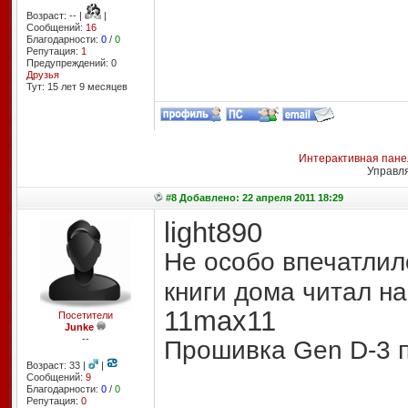
Возраст: -- |
|
Сообщений:
16
Благодарности:
0
/
0
Репутация:
1
Предупреждений: 0
Друзья
Тут: 15 лет 9 месяцев
Интерактивная пане
Управл
#8 Добавлено: 22 апреля 2011 18:29
light890
Не особо впечатлило
книги дома читал на
11max11
Посетители
Junke
--
Прошивка Gen D-3 
Возраст: 33 |
|
Сообщений:
9
Благодарности:
0
/
0
Репутация:
0