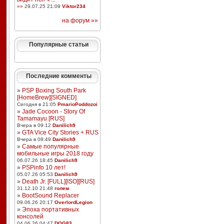
»»
29.07.25 21:09
Viktor234
на форум »»
Популярные статьи
Последние комменты
»
PSP Boxing South Park
[HomeBrew][SIGNED]
Сегодня в 21:05
PmarioPoddozoi
»
Jade Cocoon - Story Of
Tamamayu [RUS]
Вчера в 09:12
Danilich9
»
GTA Vice City Stories + RUS
Вчера в 08:49
Danilich9
»
Самые популярные
мобильные игры 2018 году
06.07.26 18:45
Danilich9
»
PSPinfo 10 лет!
05.07.26 05:53
Danilich9
»
Death Jr. [FULL][ISO][RUS]
31.12.10 21:48
голем
»
BootSound Replacer
09.06.26 20:17
OverlordLegion
»
Эпоха портативных
консолей
04.06.26 04:47
DOG83