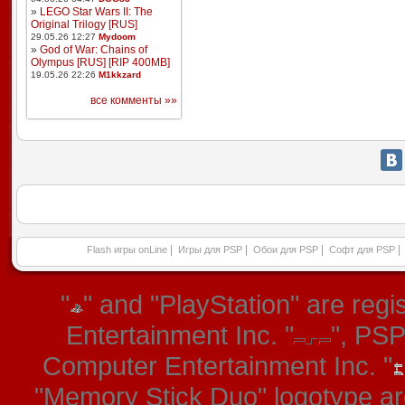
»
LEGO Star Wars II: The
Original Trilogy [RUS]
29.05.26 12:27
Mydoom
»
God of War: Chains of
Olympus [RUS] [RIP 400MB]
19.05.26 22:26
M1kkzard
все комменты »»
|
|
|
|
Flash игры onLine
Игры для PSP
Обои для PSP
Софт для PSP
"
" and "PlayStation" are re
Entertainment Inc. "
", PS
Computer Entertainment Inc. "
"Memory Stick Duo" logotype ar