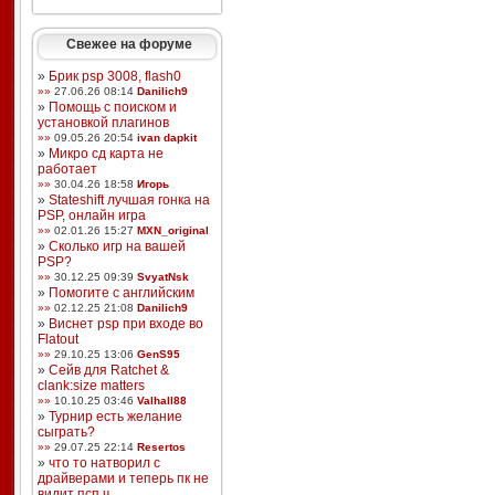
Свежее на форуме
»
Брик psp 3008, flash0
»»
27.06.26 08:14
Danilich9
»
Помощь с поиском и
установкой плагинов
»»
09.05.26 20:54
ivan dapkit
»
Микро сд карта не
работает
»»
30.04.26 18:58
Игорь
»
Stateshift лучшая гонка на
PSP, онлайн игра
»»
02.01.26 15:27
MXN_original
»
Сколько игр на вашей
PSP?
»»
30.12.25 09:39
SvyatNsk
»
Помогите с английским
»»
02.12.25 21:08
Danilich9
»
Виснет psp при входе во
Flatout
»»
29.10.25 13:06
GenS95
»
Сейв для Ratchet &
clank:size matters
»»
10.10.25 03:46
Valhall88
»
Турнир есть желание
сыграть?
»»
29.07.25 22:14
Resertos
»
что то натворил с
драйверами и теперь пк не
видит псп ч ...