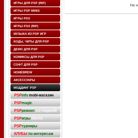
ИГРЫ ДЛЯ PSP (RIP)
Не н
ИГРЫ PSP MINIS
ИГРЫ PSX
ИГРЫ PSX (RIP)
МУЗЫКА ИЗ PSP ИГР
КОДЫ, ЧИТЫ ДЛЯ PSP
ДЕМО ДЛЯ PSP
КОМИКСЫ ДЛЯ PSP
СОФТ ДЛЯ PSP
HOMEBREW
АКСЕССУАРЫ
МОДДИНГ PSP
PSP
info
mobi-магазин
PSP
magic
PSP
ремонт
со скидкой!
PSP
игры
(flash)
PSP
турниры
КЛУБЫ
по интересам