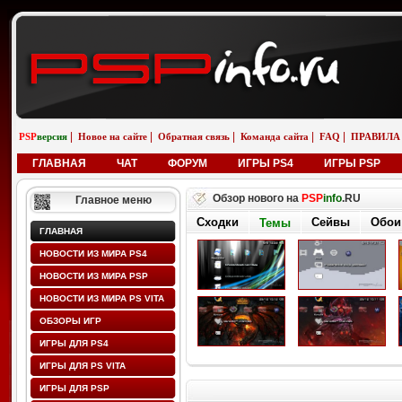
|
|
|
|
|
PSP
версия
Новое на сайте
Обратная связь
Команда сайта
FAQ
ПРАВИЛА
ГЛАВНАЯ
ЧАТ
ФОРУМ
ИГРЫ PS4
ИГРЫ PSP
Обзор нового на
PSP
info
.RU
Главное меню
Сходки
Сейвы
Обои
Темы
ГЛАВНАЯ
НОВОСТИ ИЗ МИРА PS4
НОВОСТИ ИЗ МИРА PSP
НОВОСТИ ИЗ МИРА PS VITA
ОБЗОРЫ ИГР
ИГРЫ ДЛЯ PS4
ИГРЫ ДЛЯ PS VITA
ИГРЫ ДЛЯ PSP