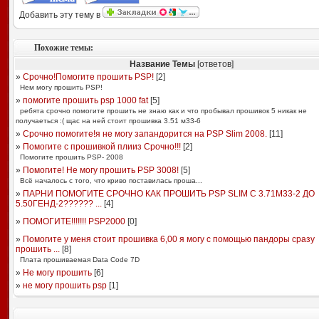
Добавить эту тему в
Похожие темы:
Название Темы
[ответов]
»
Срочно!Помогите прошить PSP!
[
2
]
Нем могу прошить PSP!
»
помогите прошить psp 1000 fat
[
5
]
ребята срочно помогите прошить не знаю как и что пробывал прошивок 5 никак не
получаеться :( щас на ней стоит прошивка 3.51 м33-6
»
Срочно помогите!я не могу запандорится на PSP Slim 2008.
[
11
]
»
Помогите с прошивкой плииз Срочно!!!
[
2
]
Помогите прошить PSP- 2008
»
Помогите! Не могу прошить PSP 3008!
[
5
]
Всё началось с того, что криво поставилась проша...
»
ПАРНИ ПОМОГИТЕ СРОЧНО КАК ПРОШИТЬ PSP SLIM С 3.71М33-2 ДО
5.50ГЕНД-2?????? ...
[
4
]
»
ПОМОГИТЕ!!!!!!! PSP2000
[
0
]
»
Помогите у меня стоит прошивка 6,00 я могу с помощью пандоры сразу
прошить ...
[
8
]
Плата прошиваемая Data Code 7D
»
Не могу прошить
[
6
]
»
не могу прошить psp
[
1
]