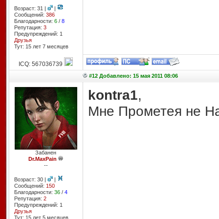
Возраст: 31 |
|
Сообщений:
386
Благодарности:
6
/
8
Репутация:
3
Предупреждений: 1
Друзья
Тут: 15 лет 7 месяцев
ICQ: 567036739
#12 Добавлено: 15 мая 2011 08:06
kontra1
,
Мне Прометея не На
Забанен
Dr.MaxPain
--
Возраст: 30 |
|
Сообщений:
150
Благодарности:
36
/
4
Репутация:
2
Предупреждений: 1
Друзья
Тут: 15 лет 5 месяцев