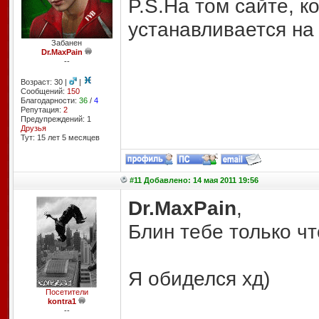
P.S.На том сайте, к
устанавливается на
Забанен
Dr.MaxPain
--
Возраст: 30 |
|
Сообщений:
150
Благодарности:
36
/
4
Репутация:
2
Предупреждений: 1
Друзья
Тут: 15 лет 5 месяцев
#11 Добавлено: 14 мая 2011 19:56
Dr.MaxPain
,
Блин тебе только что
Я обиделся хд)
Посетители
kontra1
--