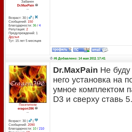
Забанен
Dr.MaxPain
--
Возраст: 30 |
|
Сообщений:
150
Благодарности:
36
/
4
Репутация:
2
Предупреждений: 1
Друзья
Тут: 15 лет 5 месяцев
#6 Добавлено: 14 мая 2011 17:41
Dr.MaxPain
Не буду 
него установка на 
умное комплектом п
D3 и сверху ставь 5
Посетители
eragon396
--
Возраст: 30 |
|
Сообщений:
2090
Благодарности:
10
/
210