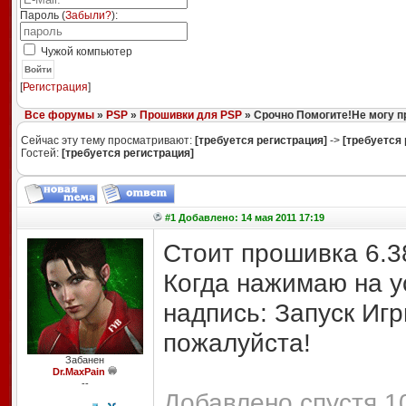
Пароль (
Забыли?
):
Чужой компьютер
Войти
[
Регистрация
]
Все форумы
»
PSP
»
Прошивки для PSP
» Срочно Помогите!Не могу п
Сейчас эту тему просматривают:
[требуется регистрация]
->
[требуется 
Гостей:
[требуется регистрация]
#1 Добавлено: 14 мая 2011 17:19
Стоит прошивка 6.3
Когда нажимаю на у
надпись: Запуск Иг
пожалуйста!
Забанен
Dr.MaxPain
--
Добавлено спустя 10