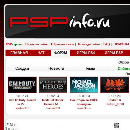
|
|
|
|
|
PSP
версия
Новое на сайте
Обратная связь
Команда сайта
FAQ
ПРАВИЛА
ГЛАВНАЯ
ЧАТ
ФОРУМ
ИГРЫ PS4
ИГРЫ PSP
Обзор 
Сходки
Новости
Темы
Сейв
По
10.02.24
10.02.24
29.09.23
27.05.23
Call Of Duty: Roads
Medal of Honor:
Всё открыто 100%
Tekken 6
to Vi ...
Heroes 51 ...
пройдено
Darken_0090
VadimR03
VadimR03
ZonicSonic
E-Mail: