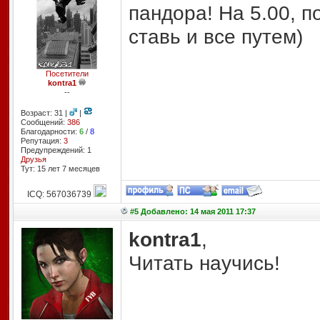
пандора! На 5.00, п
ставь и все путем)
Посетители
kontra1
--
Возраст: 31 |
|
Сообщений:
386
Благодарности:
6
/
8
Репутация:
3
Предупреждений: 1
Друзья
Тут: 15 лет 7 месяцев
ICQ: 567036739
#5 Добавлено: 14 мая 2011 17:37
kontra1
,
Читать научись!