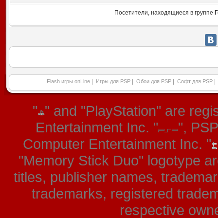
Посетители, находящиеся в группе
Г
|
|
|
|
Flash игры onLine
Игры для PSP
Обои для PSP
Софт для PSP
"
" and "PlayStation" are re
Entertainment Inc. "
", PS
Computer Entertainment Inc. "
"Memory Stick Duo" logotype ar
titles, publisher names, tradema
trademarks, registered tradem
respective owner