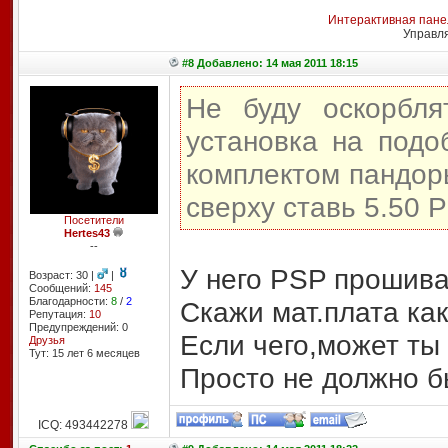
Интерактивная пане
Управл
#8 Добавлено: 14 мая 2011 18:15
Не буду оскорбля
установка на под
комплектом пандор
сверху ставь 5.50 P
Посетители
Hertes43
--
У него PSP прошивае
Возраст: 30 |
|
Сообщений:
145
Благодарности:
8
/
2
Скажи мат.плата кака
Репутация:
10
Предупреждений: 0
Если чего,может ты
Друзья
Тут: 15 лет 6 месяцев
Просто не должно 
ICQ: 493442278