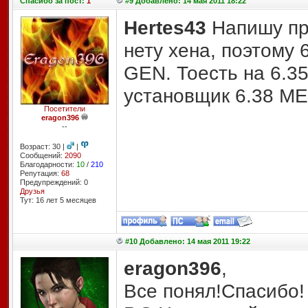
Спасибо
за пост:
1
#9 Добавлено: 14 мая 2011 18:22
Hertes43
Напишу пр
нету хена, поэтому 
GEN. Тоесть на 6.35
установщик 6.38 ME
Посетители
eragon396
--
Возраст: 30 |
|
Сообщений:
2090
Благодарности:
10
/
210
Репутация:
68
Предупреждений: 0
Друзья
Тут: 16 лет 5 месяцев
#10 Добавлено: 14 мая 2011 19:22
eragon396
,
Все понял!Спасибо!