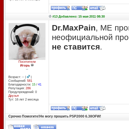
#13 Добавлено: 15 мая 2011 08:30
Dr.MaxPain
, ME про
неофициальной про
не ставится
.
Посетители
Игорь
--
Возраст: -- |
|
Сообщений:
581
Благодарности:
15
/
41
Репутация:
286
Предупреждений: 0
Друзья
Тут: 16 лет 2 месяцa
Срочно Помогите!Не могу прошить PSP2000 6.38OFW!