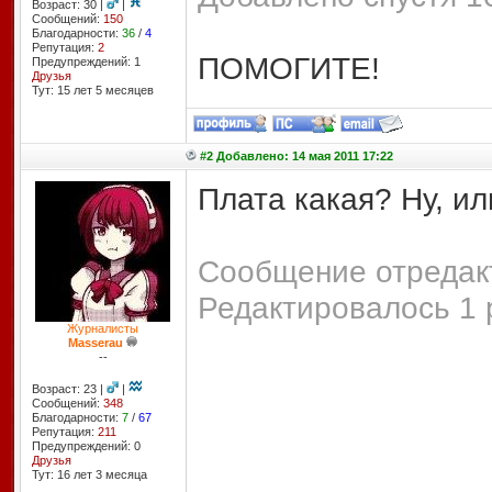
Возраст: 30 |
|
Сообщений:
150
Благодарности:
36
/
4
Репутация:
2
ПОМОГИТЕ!
Предупреждений: 1
Друзья
Тут: 15 лет 5 месяцев
#2 Добавлено: 14 мая 2011 17:22
Плата какая? Ну, ил
Сообщение отредакт
Редактировалось 1 
Журналисты
Masserau
--
Возраст: 23 |
|
Сообщений:
348
Благодарности:
7
/
67
Репутация:
211
Предупреждений: 0
Друзья
Тут: 16 лет 3 месяцa