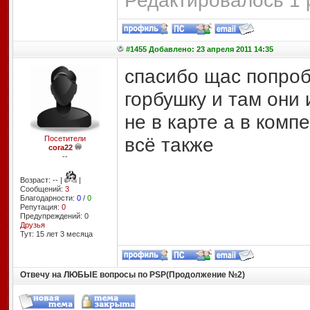
Редактировалось 1 
#1455 Добавлено: 23 апреля 2011 14:35
спасибо щас попроб
горбушку и там они
не в карте а в комп
всё также
Посетители
cora22
--
Возраст: -- |
|
Сообщений:
3
Благодарности:
0
/
0
Репутация:
0
Предупреждений: 0
Друзья
Тут: 15 лет 3 месяцa
Отвечу на ЛЮБЫЕ вопросы по PSP(Продолжение №2)