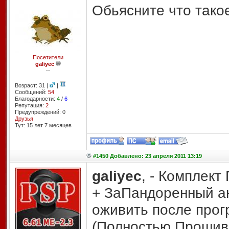
Обьясните что такое
Посетители
galiyec
--
Возраст: 31 |
|
Сообщений:
54
Благодарности:
4
/
6
Репутация:
2
Предупреждений: 0
Друзья
Тут: 15 лет 7 месяцев
#1450 Добавлено: 23 апреля 2011 13:19
galiyec
, - Комплек
+ ЗаПандоренный ак
оживить после про
(Полностью Прошив