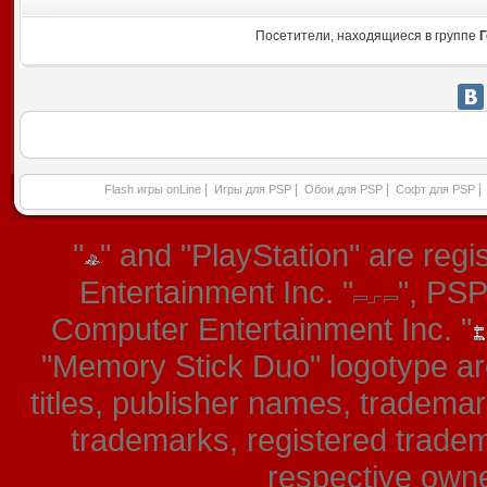
Посетители, находящиеся в группе
Г
|
|
|
|
Flash игры onLine
Игры для PSP
Обои для PSP
Софт для PSP
"
" and "PlayStation" are re
Entertainment Inc. "
", PS
Computer Entertainment Inc. "
"Memory Stick Duo" logotype ar
titles, publisher names, tradema
trademarks, registered tradem
respective owner