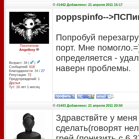
#1442 Добавлено: 21 апреля 2011 15:17
pop
pspinfo
-->ПСП
Попробуй перезагру
порт. Мне помогло.=
Посетители
Angelboy
--
определяется - удал
Возраст: 34 |
|
наверн проблемы.
Сообщений:
618
Благодарности:
34
/
27
Репутация:
72
Предупреждений: 1
Друзья
Тут: 16 лет 1 месяц
#1443 Добавлено: 21 апреля 2011 20:50
Здравствйте у меня
сделать(говорят не
грей (понизить с 6