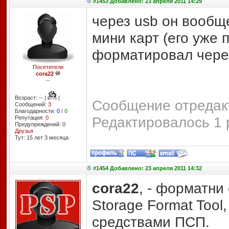
#1453 Добавлено: 23 апреля 2011 14:29
через usb он вообще
мини карт (его уже 
форматировал через
Посетители
cora22
--
Возраст: -- |
|
Сообщение отредакт
Сообщений:
3
Благодарности:
0
/
0
Редактировалось 1 
Репутация:
0
Предупреждений: 0
Друзья
Тут: 15 лет 3 месяцa
#1454 Добавлено: 23 апреля 2011 14:32
cora22
, - форматни
Storage Format Tool
средствами ПСП.