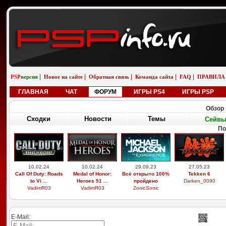
|
|
|
|
|
PSP
версия
Новое на сайте
Обратная связь
Команда сайта
FAQ
ПРАВИЛА
ГЛАВНАЯ
ЧАТ
ФОРУМ
ИГРЫ PS4
ИГРЫ PSP
Обзор 
Сходки
Новости
Темы
Сейв
По
10.02.24
10.02.24
29.09.23
27.05.23
Call Of Duty: Roads
Medal of Honor:
Всё открыто 100%
Tekken 6
to Vi ...
Heroes 51 ...
пройдено
Darken_0090
VadimR03
VadimR03
ZonicSonic
E-Mail: