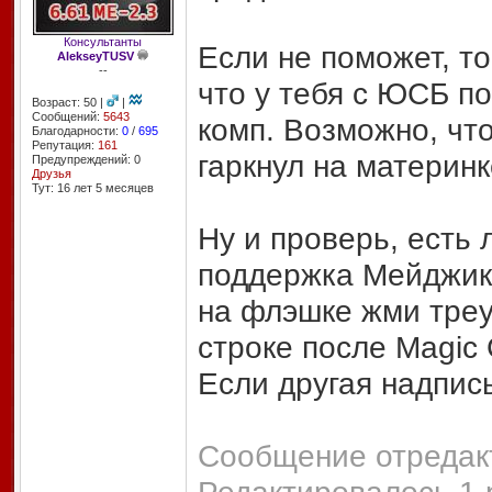
Консультанты
Если не поможет, т
AlekseyTUSV
--
что у тебя с ЮСБ п
Возраст: 50 |
|
Сообщений:
5643
комп. Возможно, чт
Благодарности:
0
/
695
Репутация:
161
гаркнул на материнк
Предупреждений: 0
Друзья
Тут: 16 лет 5 месяцев
Ну и проверь, есть
поддержка Мейджик
на флэшке жми треуг
строке после Magic
Если другая надпись
Сообщение отредакт