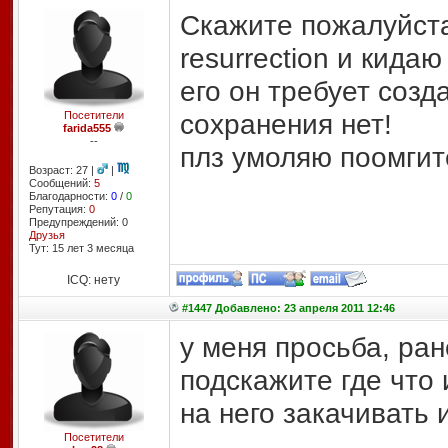
Скажите пожалуйста 
resurrection и кидаю
его он требует созд
сохранения нет!
Посетители
farida555
--
плз умоляю поомгит
Возраст: 27 |
|
Сообщений:
5
Благодарности:
0
/
0
Репутация:
0
Предупреждений: 0
Друзья
Тут: 15 лет 3 месяцa
ICQ: нету
#1447 Добавлено: 23 апреля 2011 12:46
у меня просьба, ран
подскажите где что 
на него закачивать
Посетители