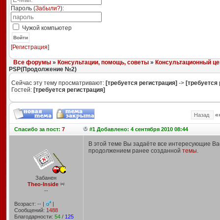
Пароль (
Забыли?
):
Чужой компьютер
Войти
[
Регистрация
]
Все форумы
»
Консультации, помощь, советы
»
Консультационный це
PSP(Продолжение №2)
Сейчас эту тему просматривают:
[требуется регистрация]
->
[требуется 
Гостей:
[требуется регистрация]
«
Назад
Спасибо
за пост:
7
#1 Добавлено: 4 сентября 2010 08:44
В этой теме Вы задаёте все интересующие Ва
продолжением ранее созданной
темы
.
Забанен
Theo-Inside
--
Возраст: -- |
|
Сообщений:
1488
Благодарности:
54
/
125