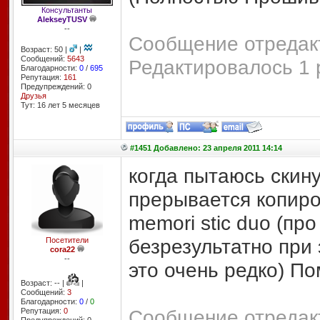
Консультанты
AlekseyTUSV
--
Сообщение отредакт
Возраст: 50 |
|
Сообщений:
5643
Редактировалось 1 
Благодарности:
0
/
695
Репутация:
161
Предупреждений: 0
Друзья
Тут: 16 лет 5 месяцев
#1451 Добавлено: 23 апреля 2011 14:14
когда пытаюсь скину
прерывается копиро
memori stic duo (пр
безрезультатно при
Посетители
cora22
--
это очень редко) По
Возраст: -- |
|
Сообщений:
3
Благодарности:
0
/
0
Сообщение отредакт
Репутация:
0