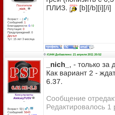
ПЛИЗ.
[b][/b][i][/i]
Посетители
_nich_
--
Возраст: -- |
|
Сообщений:
1
Благодарности:
0
/
0
Репутация:
0
Предупреждений: 0
Друзья
Тут: 15 лет 3 месяцa
#1444 Добавлено: 21 апреля 2011 20:52
_nich_
, - только за
Как вариант 2 - жд
6.37.
Консультанты
Сообщение отредакт
AlekseyTUSV
--
Редактировалось 1 
Возраст: 50 |
|
Сообщений:
5643