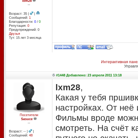
lxm28
--
Возраст: 35 |
|
Сообщений:
1
Благодарности:
0
/
0
Репутация:
0
Предупреждений: 0
Друзья
Тут: 15 лет 3 месяцa
Интерактивная пане
Управл
#1448 Добавлено: 23 апреля 2011 13:18
lxm28
,
Какая у тебя пршив
настройках. От неё 
Фильмы вроде можн
Посетители
Sasuce
--
смотреть. На счёт к
Возраст: -- |
|
Сообщений:
48