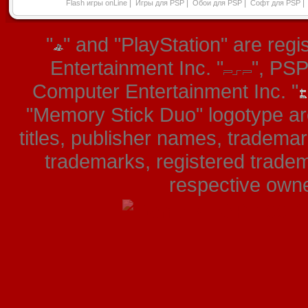
|
|
|
|
Flash игры onLine
Игры для PSP
Обои для PSP
Софт для PSP
"
" and "PlayStation" are re
Entertainment Inc. "
", PS
Computer Entertainment Inc. "
"Memory Stick Duo" logotype ar
titles, publisher names, tradema
trademarks, registered tradem
respective owner