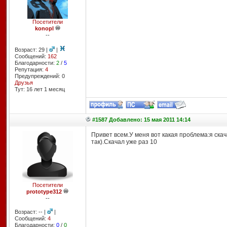
Посетители
konopl
--
Возраст: 29 |
|
Сообщений:
162
Благодарности:
2
/
5
Репутация:
4
Предупреждений: 0
Друзья
Тут: 16 лет 1 месяц
#1587 Добавлено: 15 мая 2011 14:14
Привет всем.У меня вот какая проблема:я скачал
так).Скачал уже раз 10
Посетители
prototype312
--
Возраст: -- |
|
Сообщений:
4
Благодарности:
0
/
0