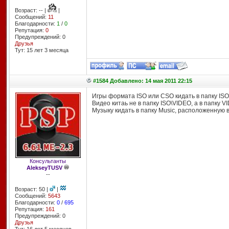
Возраст: -- |
|
Сообщений:
11
Благодарности:
1
/
0
Репутация:
0
Предупреждений: 0
Друзья
Тут: 15 лет 3 месяцa
#1584 Добавлено: 14 мая 2011 22:15
Игры формата ISO или CSO кидать в папку ISO
Видео китаь не в папку ISO\VIDEO, а в папку 
Музыку кидать в папку Music, расположенную 
Консультанты
AlekseyTUSV
--
Возраст: 50 |
|
Сообщений:
5643
Благодарности:
0
/
695
Репутация:
161
Предупреждений: 0
Друзья