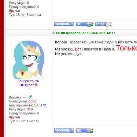
Репутация:
0
Предупреждений: 0
Друзья
Тут: 15 лет 3 месяцa
#1588 Добавлено: 15 мая 2011 14:17
konopl
, Проверяющие тоже люди, у них есть л
Тольк
toshiro111
,
Вот
Пишется в Flash 0.
Не рекомендую.
Консультанты
BUsuper
--
Возраст: -- |
|
Сообщений:
1635
Благодарности:
18
/
172
Репутация:
310
Предупреждений: 0
Друзья
Тут: 16 лет 1 месяц