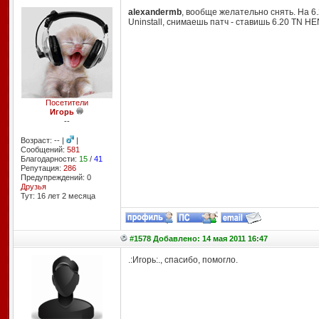
alexandermb
, вообще желательно снять. На 6
Uninstall, снимаешь патч - ставишь 6.20 TN HE
Посетители
Игорь
--
Возраст: -- |
|
Сообщений:
581
Благодарности:
15
/
41
Репутация:
286
Предупреждений: 0
Друзья
Тут: 16 лет 2 месяцa
#1578 Добавлено: 14 мая 2011 16:47
.:Игорь:., спасибо, помогло.