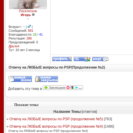
Посетители
Игорь
--
Возраст: -- |
|
Сообщений:
581
Благодарности:
15
/
41
Репутация:
286
Предупреждений: 0
Друзья
Тут: 16 лет 2 месяцa
Отвечу на ЛЮБЫЕ вопросы по PSP(Продолжение №2)
Добавить эту тему в
Похожие темы:
Название Темы
[ответов]
»
Отвечу на ЛЮБЫЕ вопросы по PSP (продолжение №5)
[
763
]
»
Отвечу на ЛЮБЫЕ вопросы по PSP (продолжение №4)
[
1486
]
Отвечу на ЛЮБЫЕ вопросы по PSP (продолжение №4)