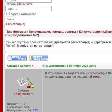
Пароль (
Забыли?
):
Чужой компьютер
Войти
[
Регистрация
]
Все форумы
»
Консультации, помощь, советы
»
Консультационный це
PSP(Продолжение №2)
Сейчас эту тему просматривают:
[требуется регистрация]
->
[требуется 
Гостей:
[требуется регистрация]
Спасибо
за пост:
7
#1 Добавлено: 4 сентября 2010 08:44
В этой теме Вы задаёте все интересующие Ва
продолжением ранее созданной
темы
.
Забанен
Theo-Inside
--
Возраст: -- |
|
Сообщений:
1488
Благодарности:
54
/
125