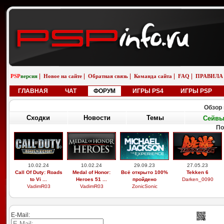
|
|
|
|
|
PSP
версия
Новое на сайте
Обратная связь
Команда сайта
FAQ
ПРАВИЛА
ГЛАВНАЯ
ЧАТ
ФОРУМ
ИГРЫ PS4
ИГРЫ PSP
Обзор 
Сходки
Новости
Темы
Сейв
По
10.02.24
10.02.24
29.09.23
27.05.23
Call Of Duty: Roads
Medal of Honor:
Всё открыто 100%
Tekken 6
to Vi ...
Heroes 51 ...
пройдено
Darken_0090
VadimR03
VadimR03
ZonicSonic
E-Mail: