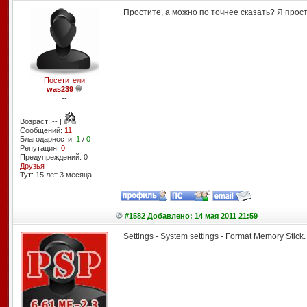
Простите, а можно по точнее сказать? Я прос
Посетители
was239
--
Возраст: -- |
|
Сообщений:
11
Благодарности:
1
/
0
Репутация:
0
Предупреждений: 0
Друзья
Тут: 15 лет 3 месяцa
#1582 Добавлено: 14 мая 2011 21:59
Settings - System settings - Format Memory Stick.