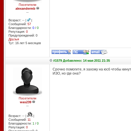
Посетители
alexandermb
--
Возраст: -- |
|
Сообщений:
57
Благодарности:
0
/
0
Репутация:
0
Предупреждений: 0
Друзья
Тут: 16 лет 5 месяцев
#1579 Добавлено: 14 мая 2011 21:35
Срочно помогите, я захожу на юсб чтобы кинуть
ИЗО, но где она?
Посетители
was239
--
Возраст: -- |
|
Сообщений:
11
Благодарности:
1
/
0
Репутация:
0