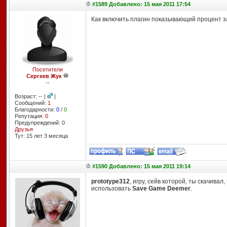
#1589 Добавлено: 15 мая 2011 17:54
Как включить плагин показывающий процент з
Посетители
Сергеев Жук
--
Возраст: -- |
|
Сообщений:
1
Благодарности:
0
/
0
Репутация:
0
Предупреждений: 0
Друзья
Тут: 15 лет 3 месяцa
#1590 Добавлено: 15 мая 2011 19:14
prototype312
, игру, сейв которой, ты скачива
использовать
Save Game Deemer
.