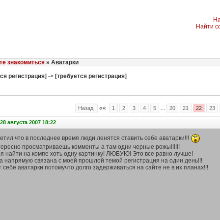
На
Найти с
те знакомиться
» Аватарки
ся регистрация]
->
[требуется регистрация]
««
...
Назад
1
2
3
4
5
20
21
22
23
28 августа 2007 18:22
етил что в последнее время люди ленятся ставить себе аватарки!!!
тересно просматриваешь комменты а там одни черные рожы!!!!!!
я найти на компе хоть одну картинку! ЛЮБУЮ! Это все равно лучше!
а напрямую связана с моей прошлой темой регистрация на один день!!!
 себе аватарки потомучто долго задерживаться на сайте не в их планах!!!