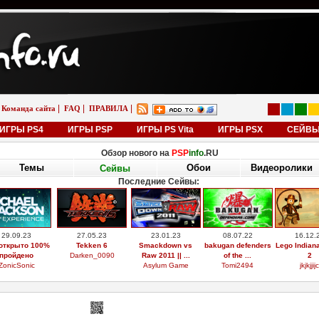
|
|
|
Команда сайта
FAQ
ПРАВИЛА
ИГРЫ PS4
ИГРЫ PSP
ИГРЫ PS Vita
ИГРЫ PSX
СЕЙВ
Обзор нового на
PSP
info
.RU
Темы
Обои
Видеоролики
Сейвы
Последние Сейвы:
29.09.23
27.05.23
23.01.23
08.07.22
16.12.
открыто 100%
Tekken 6
Smackdown vs
bakugan defenders
Lego Indian
пройдено
Darken_0090
Raw 2011 || ...
of the ...
2
ZonicSonic
Asylum Game
Tomi2494
jkjkjjijc