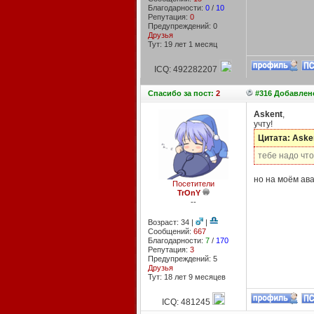
Благодарности:
0
/
10
Репутация:
0
Предупреждений: 0
Друзья
Тут: 19 лет 1 месяц
ICQ: 492282207
Спасибо
за пост:
2
#316 Добавлено
Askent
,
учту!
Цитата: Aske
тебе надо чт
но на моём ава
Посетители
TrOnY
--
Возраст: 34 |
|
Сообщений:
667
Благодарности:
7
/
170
Репутация:
3
Предупреждений: 5
Друзья
Тут: 18 лет 9 месяцев
ICQ: 481245