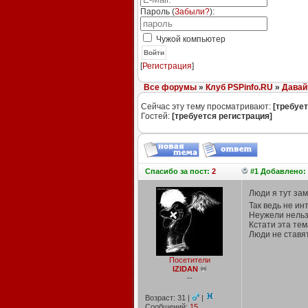
Пароль (
Забыли?
):
Чужой компьютер
Войти
[
Регистрация
]
Все форумы
»
Клуб PSPinfo.RU
»
Давай
Сейчас эту тему просматривают:
[требует
Гостей:
[требуется регистрация]
Спасибо
за пост:
2
#1 Добавлено: 
Люди я тут зам
Так ведь не ин
Неужели нельз
Кстати эта тем
Люди не ставят
Посетители
IZIDAN
--
Возраст: 31 |
|
Сообщений:
15