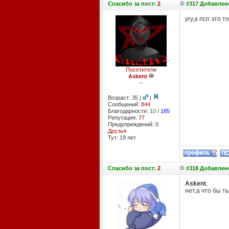
Спасибо
за пост:
2
#317 Добавлено
угу,а псп это 
Посетители
Askent
--
Возраст: 35 |
|
Сообщений:
844
Благодарности:
10
/
185
Репутация:
77
Предупреждений: 0
Друзья
Тут: 19 лет
Спасибо
за пост:
2
#318 Добавлено
Askent
,
нет,а что бы т