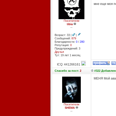
мне еще моя пе
Посетители
tibia
--
Возраст: 33 |
|
Сообщений:
879
Благодарности:
0
/
280
Репутация:
0
Предупреждений: 3
Друзья
Тут: 19 лет 1 месяц
ICQ: 441266161
Спасибо
за пост:
2
#322 Добавлено
МЕНЯ Мой ават
Посетители
SHEMA
--