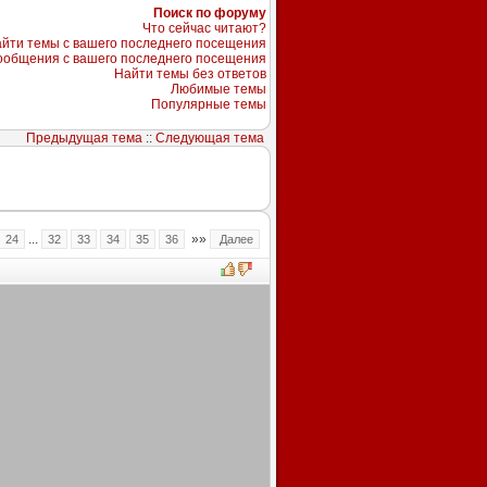
Поиск по форуму
Что сейчас читают?
йти темы с вашего последнего посещения
ообщения с вашего последнего посещения
Найти темы без ответов
Любимые темы
Популярные темы
Предыдущая тема
::
Следующая тема
...
»»
24
32
33
34
35
36
Далее