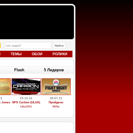
Ы
ТЕМЫ
ОБОИ
РОЛИКИ
Flash
5 Лидеров
21
23.10.21
26.07.21
a Jones
NFS Carbon (ULUS)
Пройдено
Ultra564
MrNo