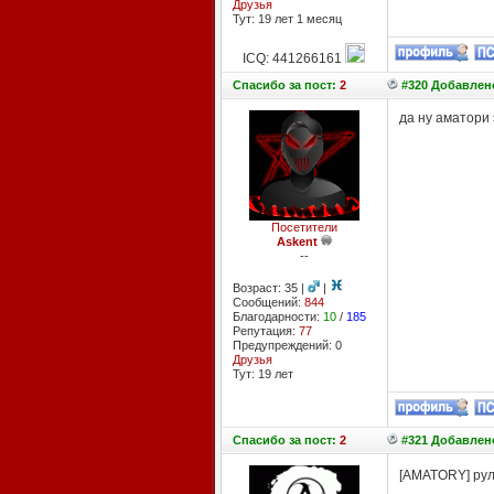
Друзья
Тут: 19 лет 1 месяц
ICQ: 441266161
Спасибо
за пост:
2
#320 Добавлено
да ну аматори 
Посетители
Askent
--
Возраст: 35 |
|
Сообщений:
844
Благодарности:
10
/
185
Репутация:
77
Предупреждений: 0
Друзья
Тут: 19 лет
Спасибо
за пост:
2
#321 Добавлено
[AMATORY] руле