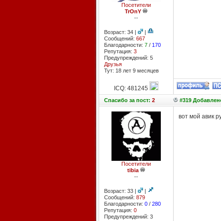
Посетители
TrOnY
--
Возраст: 34 |
|
Сообщений:
667
Благодарности:
7
/
170
Репутация:
3
Предупреждений: 5
Друзья
Тут: 18 лет 9 месяцев
ICQ: 481245
Спасибо
за пост:
2
#319 Добавлено
вот мой авик р
Посетители
tibia
--
Возраст: 33 |
|
Сообщений:
879
Благодарности:
0
/
280
Репутация:
0
Предупреждений: 3