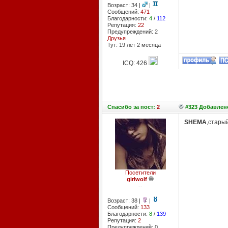
Возраст: 34 |
|
Сообщений:
471
Благодарности:
4
/
112
Репутация:
22
Предупреждений: 2
Друзья
Тут: 19 лет 2 месяцa
ICQ: 426
Спасибо
за пост:
2
#323 Добавлено
SHEMA
,старый
Посетители
girlwolf
--
Возраст: 38 |
|
Сообщений:
133
Благодарности:
8
/
139
Репутация:
2
Предупреждений: 0