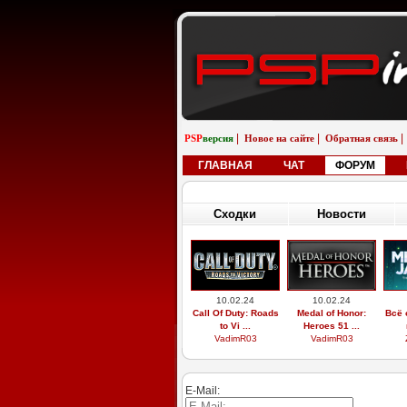
|
|
|
PSP
версия
Новое на сайте
Обратная связь
ГЛАВНАЯ
ЧАТ
ФОРУМ
Сходки
Новости
10.02.24
10.02.24
Call Of Duty: Roads
Medal of Honor:
Всё 
to Vi ...
Heroes 51 ...
VadimR03
VadimR03
E-Mail: