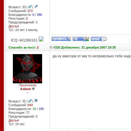
Возраст: 33 |
|
Сообщений:
879
Благодарности:
0
/
280
Репутация:
0
Предупреждений: 3
Друзья
Тут: 19 лет 1 месяц
ICQ: 441266161
Спасибо
за пост:
2
#320 Добавлено: 31 декабря 2007 18:35
да ну аматори эт как то неприкольно.тебе над
Посетители
Askent
--
Возраст: 35 |
|
Сообщений:
844
Благодарности:
10
/
185
Репутация:
77
Предупреждений: 0
Друзья
Тут: 19 лет