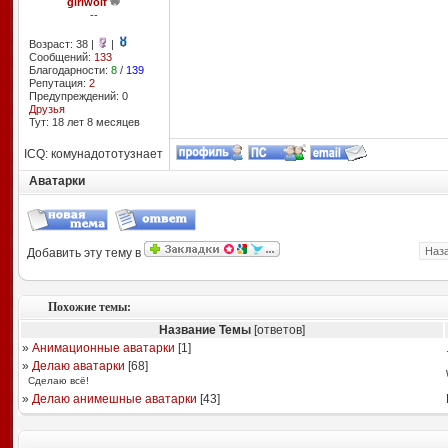
girlwolf
--
Возраст: 38 |
|
Сообщений:
133
Благодарности:
8
/
139
Репутация:
2
Предупреждений: 0
Друзья
Тут: 18 лет 8 месяцев
ICQ: комунадототузнает
Аватарки
Наз
Добавить эту тему в
Похожие темы:
Название Темы
[ответов]
»
Анимационные аватарки
[
1
]
»
Делаю аватарки
[
68
]
Сдeлаю всё!
»
Делаю анимешные аватарки
[
43
]