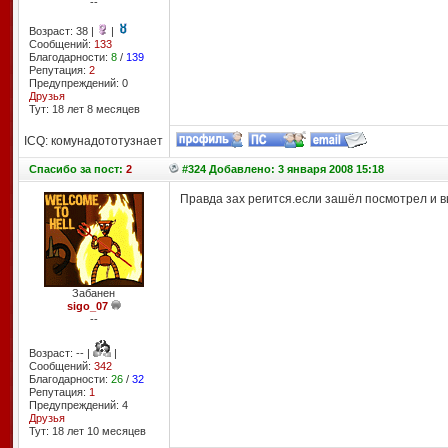
--
Возраст: 38 |
|
Сообщений:
133
Благодарности:
8
/
139
Репутация:
2
Предупреждений: 0
Друзья
Тут: 18 лет 8 месяцев
ICQ: комунадототузнает
Спасибо
за пост:
2
#324 Добавлено: 3 января 2008 15:18
Правда зах регится.если зашёл посмотрел и вы
Забанен
sigo_07
--
Возраст: -- |
|
Сообщений:
342
Благодарности:
26
/
32
Репутация:
1
Предупреждений: 4
Друзья
Тут: 18 лет 10 месяцев