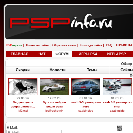
|
|
|
|
|
PSP
версия
Новое на сайте
Обратная связь
Команда сайта
FAQ
ПРАВИЛА
ГЛАВНАЯ
ЧАТ
ФОРУМ
ИГРЫ PS4
ИГРЫ PSP
Обзор 
Сходки
Новости
Темы
Сейв
П
29.03.26
19.02.26
01.01.26
01.01.26
Выдающиеся
Бугатти вейрон
saab 9-5 универсал
saab 9-5 универсал
звери, легоси ...
возле реки
aero
снег
M9xxsi
iosifreshetnik
saabinside
saabinside
E-Mail: