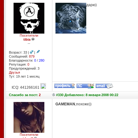
дарю)
Посетители
tibia
--
Возраст: 33 |
|
Сообщений:
879
Благодарности:
0
/
280
Репутация:
0
Предупреждений: 3
Друзья
Тут: 19 лет 1 месяц
ICQ: 441266161
Спасибо
за пост:
2
#330 Добавлено: 8 января 2008 00:22
GAMEMAN
,похоже))
Посетители