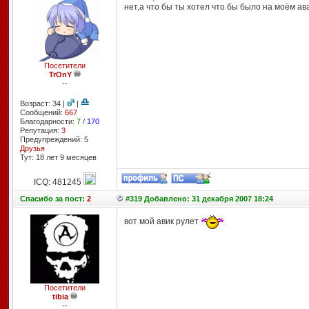
нет,а что бы ты хотел что бы было на моём а
Посетители
TrOnY
--
Возраст: 34 |
|
Сообщений:
667
Благодарности:
7
/
170
Репутация:
3
Предупреждений: 5
Друзья
Тут: 18 лет 9 месяцев
ICQ: 481245
Спасибо
за пост:
2
#319 Добавлено: 31 декабря 2007 18:24
вот мой авик рулет
Посетители
tibia
--