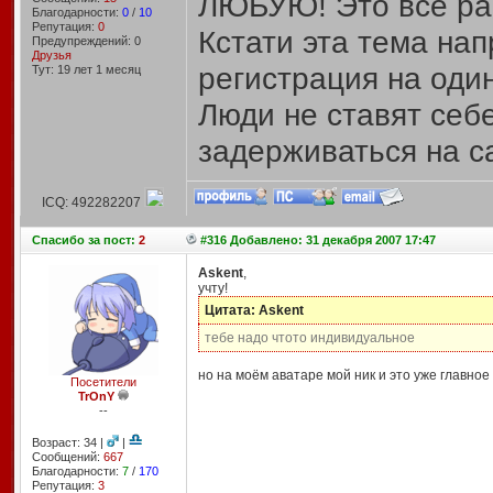
ЛЮБУЮ! Это все ра
Благодарности:
0
/
10
Репутация:
0
Кстати эта тема на
Предупреждений: 0
Друзья
регистрация на один
Тут: 19 лет 1 месяц
Люди не ставят себ
задерживаться на са
ICQ: 492282207
Спасибо
за пост:
2
#316 Добавлено: 31 декабря 2007 17:47
Askent
,
учту!
Цитата: Askent
тебе надо чтото индивидуальное
но на моём аватаре мой ник и это уже главное
Посетители
TrOnY
--
Возраст: 34 |
|
Сообщений:
667
Благодарности:
7
/
170
Репутация:
3