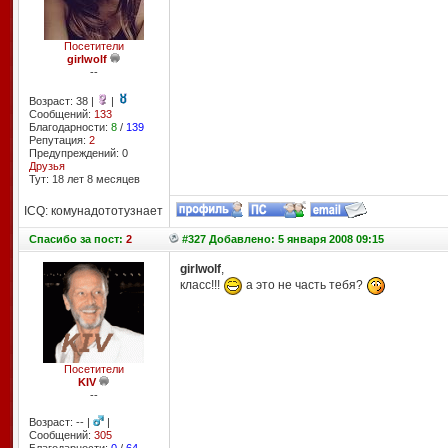
Посетители
girlwolf
--
Возраст: 38 |
|
Сообщений:
133
Благодарности:
8
/
139
Репутация:
2
Предупреждений: 0
Друзья
Тут: 18 лет 8 месяцев
ICQ: комунадототузнает
Спасибо
за пост:
2
#327 Добавлено: 5 января 2008 09:15
girlwolf
,
класс!!!
а это не часть тебя?
Посетители
KIV
--
Возраст: -- |
|
Сообщений:
305