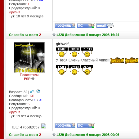
Благодарности:
0
/
64
Репутация:
1
Предупреждений: 0
Друзья
Тут: 18 лет 9 месяцев
Спасибо
за пост:
2
#328 Добавлено: 5 января 2008 16:44
girlwolf
,
У Тебя Очень Классный Авик!!!
Посетители
PSP
--
Возраст: 32 |
|
Сообщений:
131
Благодарности:
0
/
31
Репутация:
5
Предупреждений: 0
Друзья
Тут: 19 лет 4 месяцa
ICQ: 476582657
Спасибо
за пост:
2
#329 Добавлено: 6 января 2008 00:06