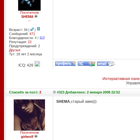
Посетители
SHEMA
--
Возраст: 34 |
|
Сообщений:
471
Благодарности:
4
/
112
Репутация:
22
Предупреждений: 2
Друзья
Тут: 19 лет 2 месяцa
ICQ: 426
Интерактивная пане
Управл
Спасибо
за пост:
2
#323 Добавлено: 2 января 2008 22:52
SHEMA
,старый авик)))
Посетители
girlwolf