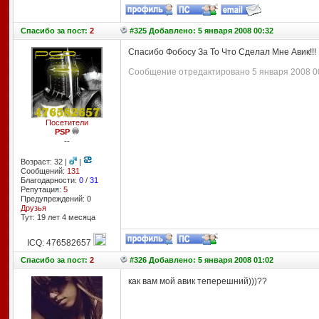
Спасибо
за пост:
2
#325 Добавлено: 5 января 2008 00:32
Спасибо Фобосу За То Что Сделал Мне Авик!!!
Сообщение отредактировано 5 января 2008 00:
Посетители
PSP
--
Возраст: 32 |
|
Сообщений:
131
Благодарности:
0
/
31
Репутация:
5
Предупреждений: 0
Друзья
Тут: 19 лет 4 месяцa
ICQ: 476582657
Спасибо
за пост:
2
#326 Добавлено: 5 января 2008 01:02
как вам мой авик теперешний)))??