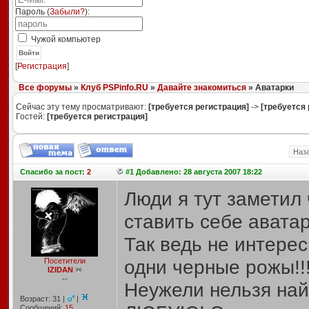
Пароль (
Забыли?
):
Чужой компьютер
Войти
[
Регистрация
]
Все форумы
»
Клуб PSPinfo.RU
»
Давайте знакомиться
» Аватарки
Сейчас эту тему просматривают:
[требуется регистрация]
->
[требуется 
Гостей:
[требуется регистрация]
Наз
Спасибо
за пост:
2
#1 Добавлено: 28 августа 2007 18:22
Люди я тут заметил
ставить себе аватар
Так ведь не интере
одни черные рожы!!!!
Посетители
IZIDAN
--
Неужели нельзя найт
Возраст: 31 |
|
Сообщений:
15