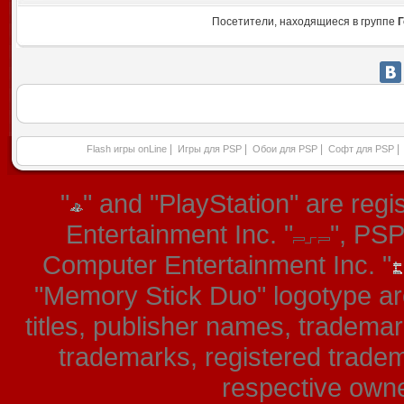
Посетители, находящиеся в группе
Г
|
|
|
|
Flash игры onLine
Игры для PSP
Обои для PSP
Софт для PSP
"
" and "PlayStation" are re
Entertainment Inc. "
", PS
Computer Entertainment Inc. "
"Memory Stick Duo" logotype ar
titles, publisher names, tradema
trademarks, registered tradem
respective owner