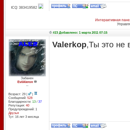
ICQ: 383419582
Интерактивная пане
Управл
#23 Добавлено: 1 марта 2011 07:15
Valerkop
,Ты это не 
Забанен
EvilAleron
--
Возраст: 29 |
|
Сообщений:
528
Благодарности:
13
/
37
Репутация:
40
Предупреждений: 1
Друзья
Тут: 16 лет 3 месяцa