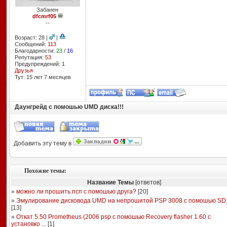
Забанен
dfcmrf05
--
Возраст: 28 |
|
Сообщений:
113
Благодарности:
23
/
16
Репутация:
53
Предупреждений: 1
Друзья
Тут: 15 лет 7 месяцев
Даунгрейд с помошью UMD диска!!!
Добавить эту тему в
Похожие темы:
Название Темы
[ответов]
»
можно ли прошить псп с помошью друга?
[
20
]
»
Эмулирование дисковода UMD на непрошитой PSP 3008 с помошью SD
[
13
]
»
Откат 5.50 Prometheus (2006 psp с помошью Recovery flasher 1.60 с
установко ...
[
1
]