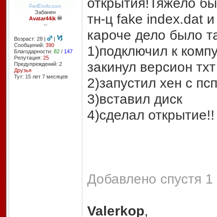
открытия!Тяжело бы
Забанен
тн-ц fake index.dat
Avatar44ik
--
кароче дело было т
Возраст: 28 |
|
Сообщений:
390
1)подключил к компу
Благодарности:
82
/
147
Репутация:
25
закинул версион тхт
Предупреждений: 2
Друзья
Тут: 15 лет 7 месяцев
2)запустил хен с пс
3)вставил диск
4)сделал открытие!!
Добавлено спустя 1 
Valerkop
,