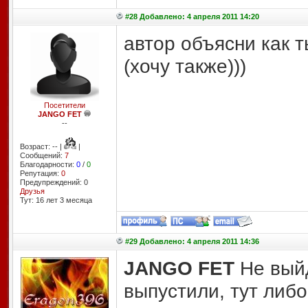
#28 Добавлено: 4 апреля 2011 14:20
автор объясни как т
(хочу также)))
Посетители
JANGO FET
--
Возраст: -- |
|
Сообщений:
7
Благодарности:
0
/
0
Репутация:
0
Предупреждений: 0
Друзья
Тут: 16 лет 3 месяцa
#29 Добавлено: 4 апреля 2011 14:36
JANGO FET
Не выйд
выпустили, тут либо