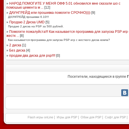
»
НАРОД ПОМОГИТЕ У МЕНЯ ОФФ 5.01 обновился мне сказали шо с
помошью цемента м ...
[
12
]
»
ДАУНГРЕЙД или прошивка помогите СРОЧНО))))
[
9
]
ДАУНГРЕЙД прошивки 6.10!!!
»
Продаю 2 Диска UMD
[
5
]
Продаю 2 диска на PSP за 500 рублей.
»
Помогите пожалуйста!!! Как называется программа для запуска PSP игр 
жестк ...
[
8
]
Как называется программа для запуска PSP игр с жесткого диска компа?
»
2 диска
[
1
]
»
Без диска
[
4
]
»
продам два диска для psp!!!!
[
0
]
Посетители, находящиеся в группе
Г
|
|
|
|
Flash игры onLine
Игры для PSP
Обои для PSP
Софт для PSP