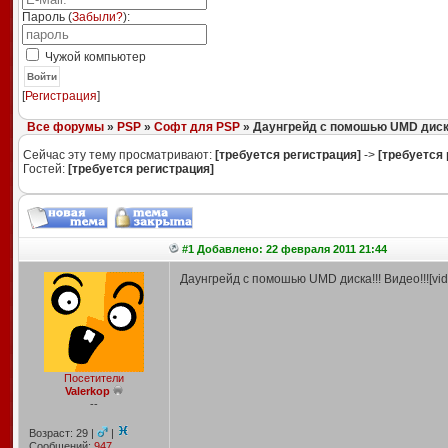
Пароль (
Забыли?
):
Чужой компьютер
Войти
[
Регистрация
]
Все форумы
»
PSP
»
Софт для PSP
» Даунгрейд с помошью UMD диска
Сейчас эту тему просматривают:
[требуется регистрация]
->
[требуется 
Гостей:
[требуется регистрация]
#1 Добавлено: 22 февраля 2011 21:44
Даунгрейд с помошью UMD диска!!! Видео!!![vi
Посетители
Valerkop
--
Возраст: 29 |
|
Сообщений:
947