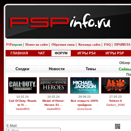
|
|
|
|
|
PSP
версия
Новое на сайте
Обратная связь
Команда сайта
FAQ
ПРАВИЛА
ГЛАВНАЯ
ЧАТ
ФОРУМ
ИГРЫ PS4
ИГРЫ PSP
Обзор 
Сходки
Новости
Темы
Сейв
По
10.02.24
10.02.24
29.09.23
27.05.23
Call Of Duty: Roads
Medal of Honor:
Всё открыто 100%
Tekken 6
to Vi ...
Heroes 51 ...
пройдено
Darken_0090
VadimR03
VadimR03
ZonicSonic
E-Mail: