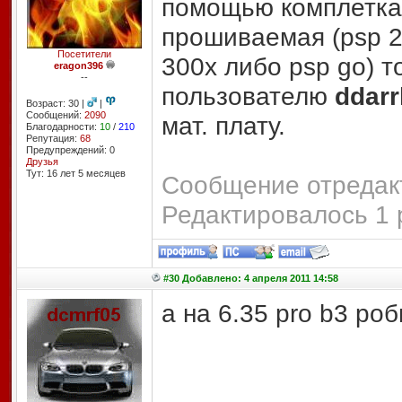
помощью комплетка 
прошиваемая (psp 20
Посетители
300x либо psp go) т
eragon396
--
пользователю
ddarr
Возраст: 30 |
|
Сообщений:
2090
мат. плату.
Благодарности:
10
/
210
Репутация:
68
Предупреждений: 0
Друзья
Тут: 16 лет 5 месяцев
Сообщение отредакт
Редактировалось 1 
#30 Добавлено: 4 апреля 2011 14:58
а на 6.35 pro b3 ро