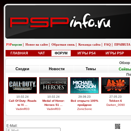
|
|
|
|
|
PSP
версия
Новое на сайте
Обратная связь
Команда сайта
FAQ
ПРАВИЛА
ГЛАВНАЯ
ЧАТ
ФОРУМ
ИГРЫ PS4
ИГРЫ PSP
Обзор 
Сходки
Новости
Темы
Сейв
По
10.02.24
10.02.24
29.09.23
27.05.23
Call Of Duty: Roads
Medal of Honor:
Всё открыто 100%
Tekken 6
to Vi ...
Heroes 51 ...
пройдено
Darken_0090
VadimR03
VadimR03
ZonicSonic
E-Mail: