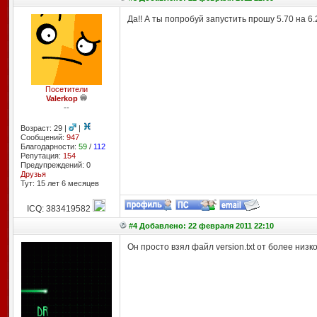
Да!! А ты попробуй запустить прошу 5.70 на 6
Посетители
Valerkop
--
Возраст: 29 |
|
Сообщений:
947
Благодарности:
59
/
112
Репутация:
154
Предупреждений: 0
Друзья
Тут: 15 лет 6 месяцев
ICQ: 383419582
#4 Добавлено: 22 февраля 2011 22:10
Он просто взял файл version.txt от более низк