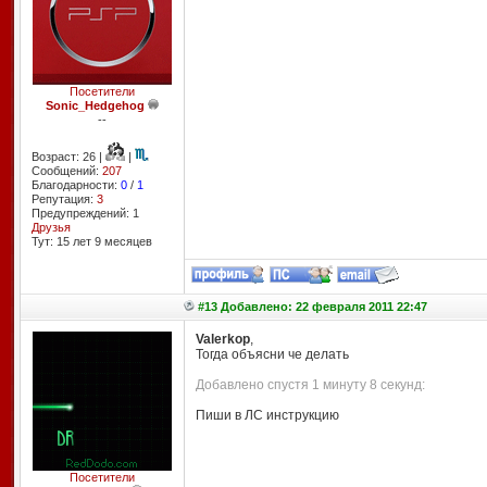
Посетители
Sonic_Hedgehog
--
Возраст: 26 |
|
Сообщений:
207
Благодарности:
0
/
1
Репутация:
3
Предупреждений: 1
Друзья
Тут: 15 лет 9 месяцев
#13 Добавлено: 22 февраля 2011 22:47
Valerkop
,
Тогда объясни че делать
Добавлено спустя 1 минуту 8 секунд:
Пиши в ЛС инструкцию
Посетители