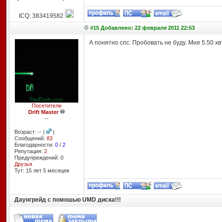
ICQ: 383419582
#15 Добавлено: 22 февраля 2011 22:53
А понятно спс. Пробовать не буду. Мне 5.50 хв
Посетители
Drift Master
--
Возраст: -- |
|
Сообщений:
83
Благодарности:
0
/
2
Репутация:
2
Предупреждений: 0
Друзья
Тут: 15 лет 5 месяцев
Даунгрейд с помошью UMD диска!!!