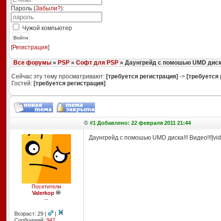
Пароль (
Забыли?
):
Чужой компьютер
Войти
[
Регистрация
]
Все форумы
»
PSP
»
Софт для PSP
» Даунгрейд с помошью UMD диска
Сейчас эту тему просматривают:
[требуется регистрация]
->
[требуется 
Гостей:
[требуется регистрация]
#1 Добавлено: 22 февраля 2011 21:44
Даунгрейд с помошью UMD диска!!! Видео!!![vi
Посетители
Valerkop
--
Возраст: 29 |
|
Сообщений:
947