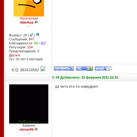
Посетители
Valerkop
--
Возраст: 29 |
|
Сообщений:
947
Благодарности:
59
/
112
Репутация:
154
Предупреждений: 0
Друзья
Тут: 15 лет 6 месяцев
ICQ: 383419582
#9 Добавлено: 22 февраля 2011 22:31
да чето кто-то намудрил
Забанен
ukrop4ik
--