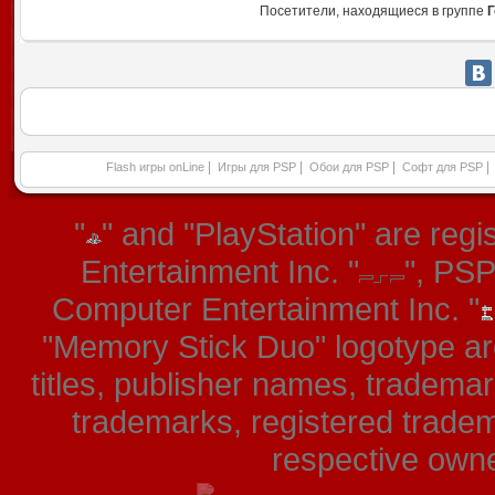
Посетители, находящиеся в группе
Г
|
|
|
|
Flash игры onLine
Игры для PSP
Обои для PSP
Софт для PSP
"
" and "PlayStation" are re
Entertainment Inc. "
", PS
Computer Entertainment Inc. "
"Memory Stick Duo" logotype ar
titles, publisher names, tradema
trademarks, registered tradem
respective owner