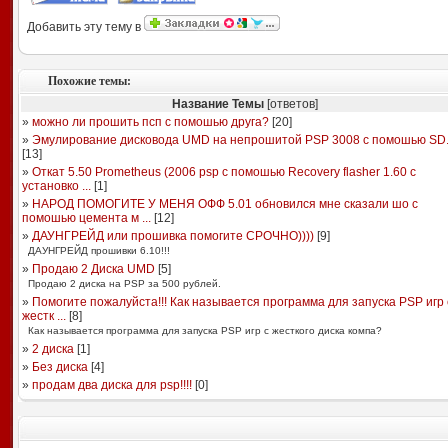
Добавить эту тему в
Похожие темы:
Название Темы
[ответов]
»
можно ли прошить псп с помошью друга?
[
20
]
»
Эмулирование дисковода UMD на непрошитой PSP 3008 с помошью SD
[
13
]
»
Откат 5.50 Prometheus (2006 psp с помошью Recovery flasher 1.60 с
установко ...
[
1
]
»
НАРОД ПОМОГИТЕ У МЕНЯ ОФФ 5.01 обновился мне сказали шо с
помошью цемента м ...
[
12
]
»
ДАУНГРЕЙД или прошивка помогите СРОЧНО))))
[
9
]
ДАУНГРЕЙД прошивки 6.10!!!
»
Продаю 2 Диска UMD
[
5
]
Продаю 2 диска на PSP за 500 рублей.
»
Помогите пожалуйста!!! Как называется программа для запуска PSP игр 
жестк ...
[
8
]
Как называется программа для запуска PSP игр с жесткого диска компа?
»
2 диска
[
1
]
»
Без диска
[
4
]
»
продам два диска для psp!!!!
[
0
]