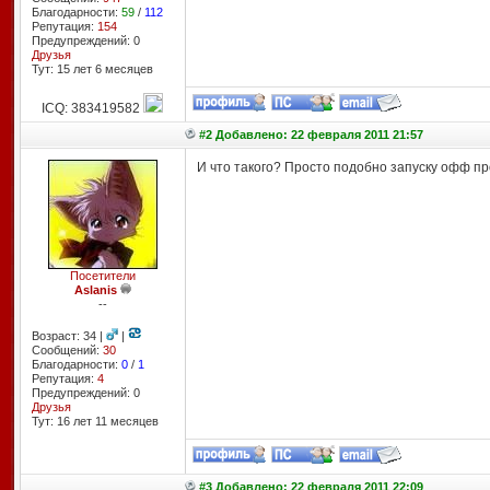
Благодарности:
59
/
112
Репутация:
154
Предупреждений: 0
Друзья
Тут: 15 лет 6 месяцев
ICQ: 383419582
#2 Добавлено: 22 февраля 2011 21:57
И что такого? Просто подобно запуску офф пр
Посетители
Aslanis
--
Возраст: 34 |
|
Сообщений:
30
Благодарности:
0
/
1
Репутация:
4
Предупреждений: 0
Друзья
Тут: 16 лет 11 месяцев
#3 Добавлено: 22 февраля 2011 22:09