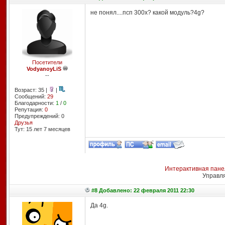
не понял....псп 300х? какой модуль?4g?
Посетители
VodyanoyLiS
--
Возраст: 35 |
|
Сообщений:
29
Благодарности:
1
/
0
Репутация:
0
Предупреждений: 0
Друзья
Тут: 15 лет 7 месяцев
Интерактивная пане
Управл
#8 Добавлено: 22 февраля 2011 22:30
Да 4g.