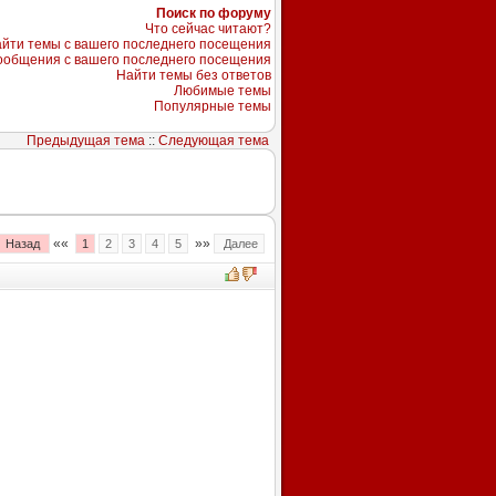
Поиск по форуму
Что сейчас читают?
йти темы с вашего последнего посещения
ообщения с вашего последнего посещения
Найти темы без ответов
Любимые темы
Популярные темы
Предыдущая тема
::
Следующая тема
««
»»
Назад
1
2
3
4
5
Далее