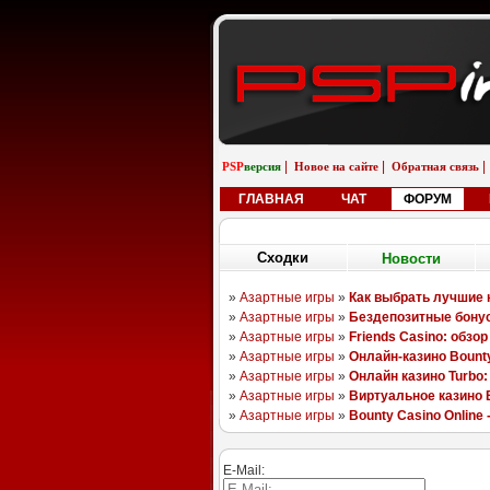
|
|
|
PSP
версия
Новое на сайте
Обратная связь
ГЛАВНАЯ
ЧАТ
ФОРУМ
Сходки
Новости
»
Азартные игры
»
Как выбрать лучшие к
»
Азартные игры
»
Бездепозитные бонусы
»
Азартные игры
»
Friends Casino: обзо
»
Азартные игры
»
Онлайн-казино Bounty:
»
Азартные игры
»
Онлайн казино Turbo: 
»
Азартные игры
»
Виртуальное казино Br
»
Азартные игры
»
Bounty Casino Online 
E-Mail: