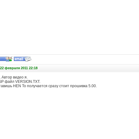
22 февраля 2011 22:18
. Автор видео я.
PSP файл VERSION.TXT.
тавишь HEN То получается сразу стоит прошивка 5.00.