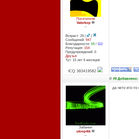
Посетители
Valerkop
--
Возраст: 29 |
|
Сообщений:
947
Благодарности:
59
/
112
Репутация:
154
Предупреждений: 0
Друзья
Тут: 15 лет 6 месяцев
ICQ: 383419582
#9 Добавлено: 
да чето кто-то
Забанен
ukrop4ik
--