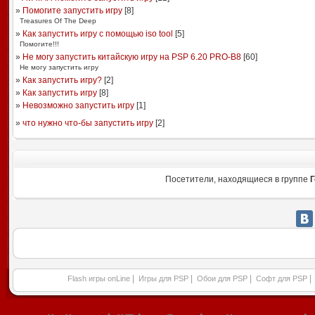
»
Помогите запустить игру
[
8
]
Treasures Of The Deep
»
Как запустить игру с помощью iso tool
[
5
]
Помогите!!!
»
Не могу запустить китайскую игру на PSP 6.20 PRO-B8
[
60
]
Не могу запустить игру
»
Как запустить игру?
[
2
]
»
Как запустить игру
[
8
]
»
Невозможно запустить игру
[
1
]
»
что нужно что-бы запустить игру
[
2
]
Посетители, находящиеся в группе
Г
|
|
|
|
Flash игры onLine
Игры для PSP
Обои для PSP
Софт для PSP