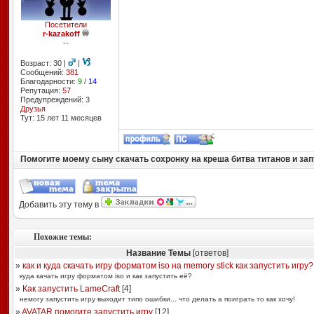
Посетители
r-kazakoff
--
Возраст: 30 |
|
Сообщений:
381
Благодарности:
9
/
14
Репутация:
57
Предупреждений: 3
Друзья
Тут: 15 лет 11 месяцев
Помогите моему сыну скачать сохронку на креша битва титанов и запуст
Добавить эту тему в
Похожие темы:
Название Темы
[ответов]
»
как и куда скачать игру форматом iso на memory stick как запустить игру?
куда качать игру форматом iso и как запустить её?
»
Как запустить LameCraft
[
4
]
немогу запустить игру выходит типо ошибки... что делать а поиграть то как хочу!
»
AVATAR помогите запустить игру
[
12
]