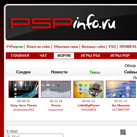
|
|
|
|
|
PSP
версия
Новое на сайте
Обратная связь
Команда сайта
FAQ
ПРАВИЛА
ГЛАВНАЯ
ЧАТ
ФОРУМ
ИГРЫ PS4
ИГРЫ PSP
Обзор 
Сходки
Новости
Сейв
Темы
П
08.08.25
06.11.18
26.04.13
05.01.13
Sony Aero Theme
Pixels
LittleBigPlanet
Ika Musume
randomizer562
boyarchuk
YAGAMI55
ULTIMATOR
E-Mail: