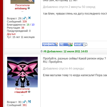
она сын, которому 12 лет
Посетители
Добавлено спустя 2 минуты 50 секунд:
artisbang
--
так блин, чуваак глянь на дату последнего пос
Возраст: 29 |
|
Сообщений:
339
Благодарности:
16
/
10
Репутация:
38
Предупреждений: 0
Друзья
Тут: 15 лет 11 месяцев
#9 Добавлено: 12 июля 2011 14:03
Пробуйте, разные сейвы! Какой регион игры ? 
RU. Пробуйте.
Добавлено спустя 44 секунды:
Елки маталки тему то когда написали! Пора зак
Посетители
r-kazakoff
--
Возраст: 30 |
|
Сообщений:
381