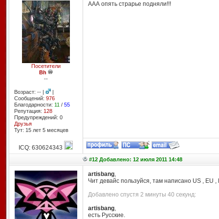
ААА опять страрье подняли!!!
Посетители
Bh
--
Возраст: -- |
|
Сообщений:
976
Благодарности:
11
/
55
Репутация:
128
Предупреждений: 0
Друзья
Тут: 15 лет 5 месяцев
ICQ: 630624343
#12 Добавлено: 12 июля 2011 14:48
artisbang
,
Чит девайс пользуйся, там написано US , EU , RU
Добавлено спустя 2 минуты 40 секунд:
artisbang
,
есть Русские.