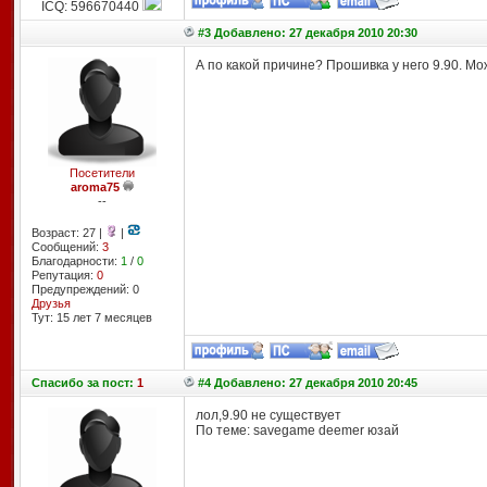
ICQ: 596670440
#3 Добавлено: 27 декабря 2010 20:30
А по какой причине? Прошивка у него 9.90. Мо
Посетители
aroma75
--
Возраст: 27 |
|
Сообщений:
3
Благодарности:
1
/
0
Репутация:
0
Предупреждений: 0
Друзья
Тут: 15 лет 7 месяцев
Спасибо
за пост:
1
#4 Добавлено: 27 декабря 2010 20:45
лол,9.90 не существует
По теме: savegame deemer юзай