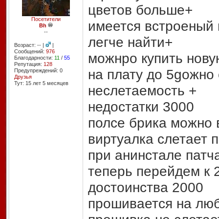
цветов больше+
Посетители
имеется встроеный
Bh
--
легче найти+
Возраст: -- |
|
Сообщений:
976
можнро купить нову
Благодарности:
11
/
55
Репутация:
128
на плату до 5gожно 
Предупреждений: 0
Друзья
Тут: 15 лет 5 месяцев
неслетаемость +
недостатки 3000
полсе брика можно 
виртуалка слетает 
при анинстале патч
теперь перейдем к 
достоинства 2000
прошивается на лю