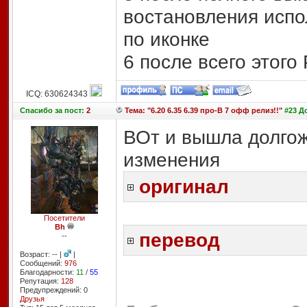
востановления исп
по иконке
6 после всего этог
ICQ: 630624343
Спасибо
за пост:
2
Тема: "6.20 6.35 6.39 про-В 7 офф релиз!!"
#23 До
ВОт и вышла долгож
изменения
оригинал
Посетители
Bh
перевод
--
Возраст: -- |
|
Сообщений:
976
Благодарности:
11
/
55
Репутация:
128
Предупреждений: 0
Друзья