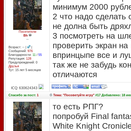
минимум 2000 рубл
2 что надо сделать 
не долна быть дрях
Посетители
3 посмотреть на шл
Bh
--
проверить экран на
Возраст: -- |
|
Сообщений:
976
впринцыпе все и лу
Благодарности:
11
/
55
Репутация:
128
так же не забудь ко
Предупреждений: 0
Друзья
Тут: 15 лет 5 месяцев
отличаются
ICQ: 630624343
Спасибо
за пост:
1
Тема: "Посоветуйте игру"
#17 Добавлено: 18 июн
то есть РПГ?
попробуй Final fantas
White Knight Cronicle