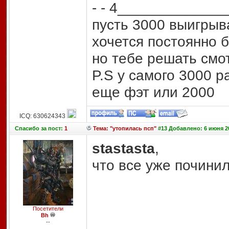
- - 4____________
пусть 3000 выигрыва
хочется постоянно 
но тебе решать смо
P.S у самого 3000 р
еще фэт или 2000
ICQ: 630624343
Спасибо
за пост:
1
Тема: "утопилась псп"
#13 Добавлено: 6 июня 20
stastasta
,
что все уже почини
Посетители
Bh
--