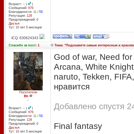
Возраст: -- |
|
Сообщений:
976
Благодарности:
11
/
55
Репутация:
128
Предупреждений: 0
Друзья
Тут: 15 лет 5 месяцев
ICQ: 630624343
Спасибо
за пост:
1
Тема: "Подскажите самые интересные и красивые
God of war, Need for
Arcana, White Knight
naruto, Tekken, FIF
нравится
Посетители
Bh
--
Добавлено спустя 2
Возраст: -- |
|
Сообщений:
976
Благодарности:
11
/
55
Репутация:
128
Final fantasy
Предупреждений: 0
Друзья
Тут: 15 лет 5 месяцев