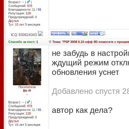
Возраст: -- |
|
Сообщений:
976
Благодарности:
11
/
55
Репутация:
128
Предупреждений: 0
Друзья
Тут: 15 лет 5 месяцев
ICQ: 630624343
Спасибо
за пост:
1
Тема: "PSP 3008 6.10 офф 9D помогите с проши
не забудь в настрой
ждущий режим отклю
обновления уснет
Посетители
Добавлено спустя 28
Bh
--
Возраст: -- |
|
Сообщений:
976
автор как дела?
Благодарности:
11
/
55
Репутация:
128
Предупреждений: 0
Друзья
Тут: 15 лет 5 месяцев