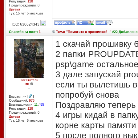
Репутация:
128
Предупреждений: 0
Друзья
Тут: 15 лет 5 месяцев
ICQ: 630624343
Спасибо
за пост:
1
Тема: "Помогите с прошивкой !"
#22 Добавлено:
1 скачай прошивку 
2 папки PROUPDAT
psp\game остальное
3 дале запускай pro
Посетители
если ты вылетишь в
Bh
--
попробуй снова
Возраст: -- |
|
Сообщений:
976
Поздравляю теперь 
Благодарности:
11
/
55
Репутация:
128
4 игры кидай в папк
Предупреждений: 0
Друзья
Тут: 15 лет 5 месяцев
корне карты памяти
5 после полного вы