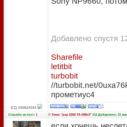
Sony NP9660, потом 
Добавлено спустя 12
Sharefile
letitbit
turbobit
//turbobit.net/0uxa7
прометиус4
ICQ: 630624343
Спасибо
за пост:
1
Тема: "psp 2006 TA-088v3"
#11 Добавлено: 31 мая
если хочешь неслет