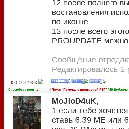
12 после полного в
востановления исп
по иконке
13 после всего это
PROUPDATE можно 
Сообщение отредакт
Редактировалось 2 
ICQ: 630624343
Спасибо
за пост:
1
Тема: "Помощь с прошивкой PSP"
#19 Добавлено
MoJIoD4uK
,
1 если тебе хочется
ставь 6.39 МЕ или 