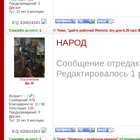
Предупреждений: 0
Друзья
Тут: 15 лет 5 месяцев
ICQ: 630624343
Спасибо
за пост:
1
Тема: "дайте рабочий Remote Joy для 6.35 про В
НАРОД
Сообщение отредакт
Редактировалось 1 
Посетители
Bh
--
Возраст: -- |
|
Сообщений:
976
Благодарности:
11
/
55
Репутация:
128
Предупреждений: 0
Друзья
Тут: 15 лет 5 месяцев
ICQ: 630624343
Спасибо
за пост:
1
Тема: "Помощь с выбором винила"
#3 Добавлен