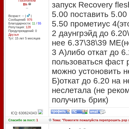
Посетители
запуск Recovery fles
Bh
--
5.00 поставить 5.00
Возраст: -- |
|
Сообщений:
976
5.50 прометиус 4(э
Благодарности:
11
/
55
Репутация:
128
2 даунгрэйд до 6.20
Предупреждений: 0
Друзья
Тут: 15 лет 5 месяцев
нее 6.37\38\39 ME(
3 А)либо откат до 6
пользоваться фаст 
можно устоновить н
Б)откат до 6.20 на
неслетала (не реко
получить брик)
ICQ: 630624343
Спасибо
за пост:
1
Тема: "Помогите пожалуйста перепрошить psp sli