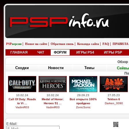
|
|
|
|
|
PSP
версия
Новое на сайте
Обратная связь
Команда сайта
FAQ
ПРАВИЛА
ГЛАВНАЯ
ЧАТ
ФОРУМ
ИГРЫ PS4
ИГРЫ PSP
Обзор 
Сходки
Новости
Темы
Сейв
П
29.03.26
19.02.26
01.01.26
01.01.26
Выдающиеся
Бугатти вейрон
saab 9-5 универсал
saab 9-5 универсал
звери, легоси ...
возле реки
aero
снег
M9xxsi
iosifreshetnik
saabinside
saabinside
E-Mail: