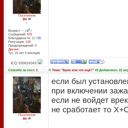
Посетители
Bh
--
Возраст: -- |
|
Сообщений:
976
Благодарности:
11
/
55
Репутация:
128
Предупреждений: 0
Друзья
Тут: 15 лет 5 месяцев
ICQ: 630624343
Спасибо
за пост:
1
Тема: "Брик или что ещё?"
#5 Добавлено: 22 апр
если был установле
при включении зажа
если не войдет врек
не сработает то 
Посетители
Bh
--