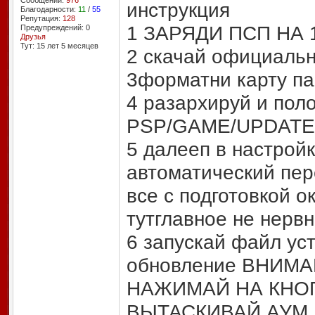
Сообщений:
976
инструкция
Благодарности:
11
/
55
Репутация:
128
1 ЗАРЯДИ ПСП НА 
Предупреждений: 0
Друзья
Тут: 15 лет 5 месяцев
2 скачай официальн
3форматни карту п
4 разархируй и пол
PSP/GAME/UPDATE
5 далееп в настрой
автоматический пе
все с подготовкой 
тутглавное не нервн
6 запускай файл ус
обновление ВНИМ
НАЖИМАЙ НА КНОП
ВЫТАСКИВАЙ АУМ 