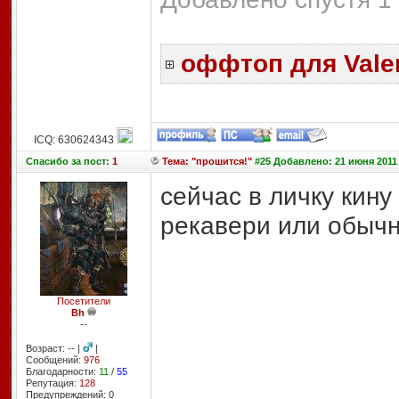
оффтоп для
Vale
ICQ: 630624343
Спасибо
за пост:
1
Тема: "прошится!"
#25 Добавлено: 21 июня 2011 
сейчас в личку кину
рекавери или обыч
Посетители
Bh
--
Возраст: -- |
|
Сообщений:
976
Благодарности:
11
/
55
Репутация:
128
Предупреждений: 0