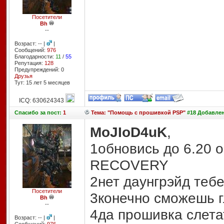
Посетители
Bh
--
Возраст: -- |
|
Сообщений:
976
Благодарности:
11
/
55
Репутация:
128
Предупреждений: 0
Друзья
Тут: 15 лет 5 месяцев
ICQ: 630624343
Спасибо
за пост:
1
Тема: "Помощь с прошивкой PSP"
#18 Добавлено
MoJIoD4uK
,
1обновись до 6.20 
RECOVERY
2нет даунгрэйд тебе
Посетители
3конечно сможешь г
Bh
--
4да прошивка слетат
Возраст: -- |
|