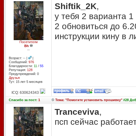
Shiftik_2K
,
у тебя 2 варианта 1
2 обновиться до 6.2
инструкции кину в л
Посетители
Bh
--
Возраст: -- |
|
Сообщений:
976
Благодарности:
11
/
55
Репутация:
128
Предупреждений: 0
Друзья
Тут: 15 лет 5 месяцев
ICQ: 630624343
Спасибо
за пост:
1
Тема: "Помогите установить прошивку"
#28 Доб
Tranceviva
,
псп сейчас работает