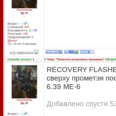
Посетители
Bh
--
Возраст: -- |
|
Сообщений:
976
Благодарности:
11
/
55
Репутация:
128
Предупреждений: 0
Друзья
Тут: 15 лет 5 месяцев
ICQ: 630624343
Спасибо
за пост:
1
Тема: "Помогите установить прошивку"
#29 Доб
RECOVERY FLASHER-
сверху прометэя по
6.39 МЕ-6
Посетители
Добавлено спустя 5
Bh
--
Возраст: -- |
|