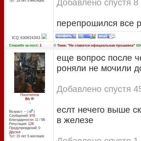
Добавлено спустя 8 
Тут: 15 лет 5 месяцев
перепрошился все р
ICQ: 630624343
Спасибо
за пост:
1
Тема: "Не ставится официальная прошивка"
#24
еще вопрос после ч
роняли не мочили до
Добавлено спустя 45
Посетители
Bh
--
еслт нечего выше с
Возраст: -- |
|
Сообщений:
976
в железе
Благодарности:
11
/
55
Репутация:
128
Предупреждений: 0
Друзья
Тут: 15 лет 5 месяцев
Добавлено спустя 1 