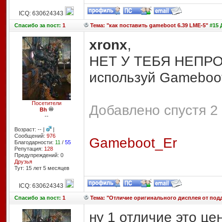
ICQ: 630624343
Спасибо
за пост:
1
Тема: "как поставить gameboot 6.39 LME-5"
#15 
xronx
,
НЕТ У ТЕБЯ НЕПР
используй Gameboot
Посетители
Добавлено спустя 2 
Bh
--
Возраст: -- |
|
Сообщений:
976
Gameboot_Er
Благодарности:
11
/
55
Репутация:
128
Предупреждений: 0
Друзья
Тут: 15 лет 5 месяцев
ICQ: 630624343
Спасибо
за пост:
1
Тема: "Отличие оригинального дисплея от под
ну 1 отличие это ц