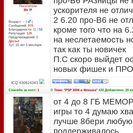
про-В6 РАзницы не 
Посетители
ускорителя не отли
Bh
--
2 6.20 про-В6 не о
Возраст: -- |
|
Сообщений:
976
кроме того что на 6
Благодарности:
11
/
55
Репутация:
128
на неслетаемость н
Предупреждений: 0
Друзья
Тут: 15 лет 5 месяцев
так как ты новичек
П.С скоро выйдет о
новых фишек и ПРО
ICQ: 630624343
Спасибо
за пост:
1
Тема: "PSP 3006 и Флешка"
#20 Добавлено: 20 ию
от 4 до 8 ГБ МЕМОР
игры то 4 думаю хв
лучше 8бери любую
поддерживалось