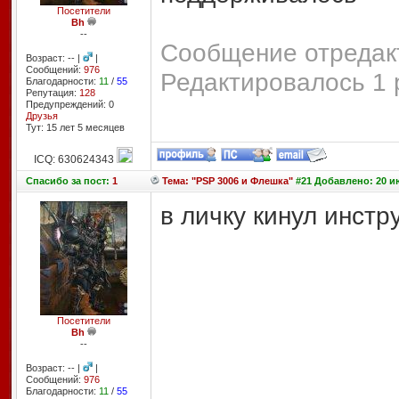
Посетители
Bh
--
Сообщение отредакт
Возраст: -- |
|
Сообщений:
976
Редактировалось 1 
Благодарности:
11
/
55
Репутация:
128
Предупреждений: 0
Друзья
Тут: 15 лет 5 месяцев
ICQ: 630624343
Спасибо
за пост:
1
Тема: "PSP 3006 и Флешка"
#21 Добавлено: 20 ию
в личку кинул инстр
Посетители
Bh
--
Возраст: -- |
|
Сообщений:
976
Благодарности:
11
/
55