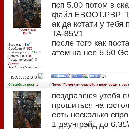
псп 5.00 потом в с
файл EBOOT.PBP П
ак да кстати у теб
Посетители
TA-85V1
Bh
--
после того как пост
Возраст: -- |
|
Сообщений:
976
атем на нее 5.50 Ge
Благодарности:
11
/
55
Репутация:
128
Предупреждений: 0
Друзья
Тут: 15 лет 5 месяцев
ICQ: 630624343
Спасибо
за пост:
1
Тема: "Помогите пожалуйста перепрошить psp sli
поздравлюя утебя п
прошиться напосто
есть несколько спр
1 даунгрэйд до 6.35