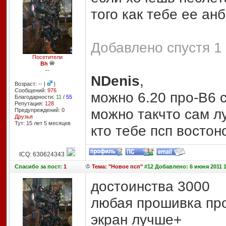
того как тебе ее ан
Добавлено спустя 1 
Посетители
Bh
--
NDenis
,
Возраст: -- |
|
Сообщений:
976
можно 6.20 про-В6 
Благодарности:
11
/
55
Репутация:
128
можно такчто сам лу
Предупреждений: 0
Друзья
Тут: 15 лет 5 месяцев
кто тебе псп востон
ICQ: 630624343
Спасибо
за пост:
1
Тема: "Новое псп"
#12 Добавлено: 6 июня 2011 1
достоинства 3000
любая прошивка пр
экран лучше+