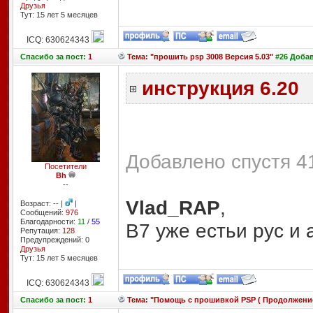
Друзья
Тут: 15 лет 5 месяцев
ICQ: 630624343
Спасибо
за пост:
1
Тема: "прошить psp 3008 Версия 5.03"
#26 Добав
инструкция 6.20
Добавлено спустя 41
Посетители
Bh
--
Vlad_RAP
,
Возраст: -- |
|
Сообщений:
976
Благодарности:
11
/
55
В7 уже естьи рус и 
Репутация:
128
Предупреждений: 0
Друзья
Тут: 15 лет 5 месяцев
ICQ: 630624343
Спасибо
за пост:
1
Тема: "Помощь с прошивкой PSP ( Продолжение