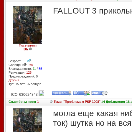
FALLOUT 3 приколь
Посетители
Bh
--
Возраст: -- |
|
Сообщений:
976
Благодарности:
11
/
55
Репутация:
128
Предупреждений: 0
Друзья
Тут: 15 лет 5 месяцев
ICQ: 630624343
Спасибо
за пост:
1
Тема: "Проблема с PSP 1008"
#4 Добавлено: 16 а
могла еще какая ни
ток) шутка но на вс