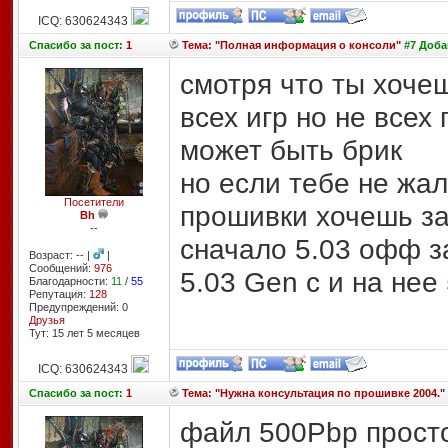
ICQ: 630624343
Спасибо
за пост:
1
Тема: "Полная информация о консоли"
#7 Добав
смотря что ты хоче
всех игр но не всех
может быть брик
но если тебе не жа
Посетители
прошивки хочешь зап
Bh
--
сначало 5.03 офф за
Возраст: -- |
|
Сообщений:
976
5.03 Gen c и на нее 
Благодарности:
11
/
55
Репутация:
128
Предупреждений: 0
Друзья
Тут: 15 лет 5 месяцев
ICQ: 630624343
Спасибо
за пост:
1
Тема: "Нужна консультация по прошивке 2004."
файл 500Pbp просто