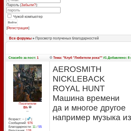
Пароль (
Забыли?
):
Чужой компьютер
Войти
[
Регистрация
]
Все форумы
»
Просмотр полученых благодарностей
Спасибо
за пост:
1
Тема: "Клуб "Любители рока""
#1 Добавлено: 8 м
AEROSMITH
NICKLEBACK
ROYAL HUNT
Машина времени
Посетители
да и многое другое
Bh
--
например музыка из
Возраст: -- |
|
Сообщений:
976
Благодарности:
11
/
55
Репутация:
128