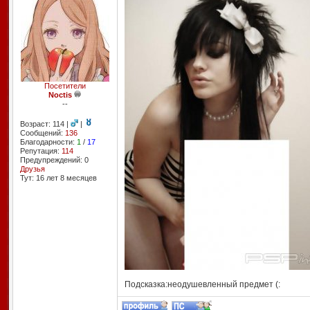
Посетители
Noctis
--
Возраст: 114 |
|
Сообщений:
136
Благодарности:
1
/
17
Репутация:
114
Предупреждений: 0
Друзья
Тут: 16 лет 8 месяцев
Подсказка:неодушевленный предмет (: