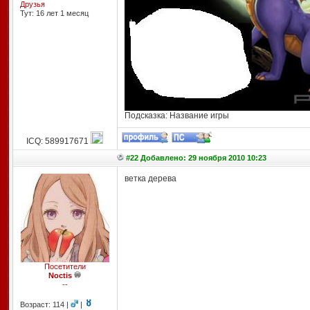
Друзья
Тут: 16 лет 1 месяц
Подсказка: Название игры
ICQ: 589917671
#22 Добавлено: 29 ноября 2010 10:23
ветка дерева
Посетители
Noctis
--
Возраст: 114 |
|