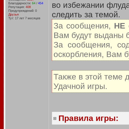
во избежании флуда
Благодарности:
64
/
454
Репутация:
408
Предупреждений: 0
следить за темой.
Друзья
Тут: 17 лет 7 месяцев
За сообщения,
НЕ
Вам будут выданы 
За сообщения, со
оскорбления, Вам 
Также в этой теме 
Удачной игры.
Правила игры: