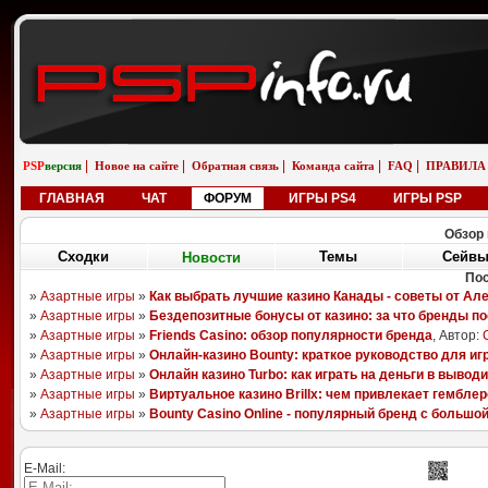
|
|
|
|
|
PSP
версия
Новое на сайте
Обратная связь
Команда сайта
FAQ
ПРАВИЛА
ГЛАВНАЯ
ЧАТ
ФОРУМ
ИГРЫ PS4
ИГРЫ PSP
Обзор 
Сходки
Темы
Сейв
Новости
Пос
»
Азартные игры
»
Как выбрать лучшие казино Канады - советы от Алек
»
Азартные игры
»
Бездепозитные бонусы от казино: за что бренды поо
»
Азартные игры
»
Friends Casino: обзор популярности бренда
, Автор:
»
Азартные игры
»
Онлайн-казино Bounty: краткое руководство для игро
»
Азартные игры
»
Онлайн казино Turbo: как играть на деньги в выводи .
»
Азартные игры
»
Виртуальное казино Brillx: чем привлекает гемблеро 
»
Азартные игры
»
Bounty Casino Online - популярный бренд с большой 
E-Mail: