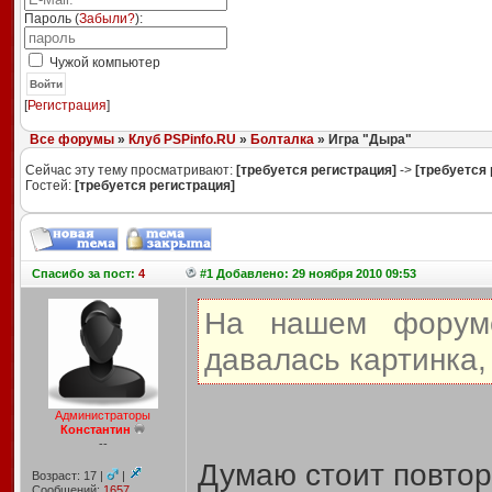
Пароль (
Забыли?
):
Чужой компьютер
Войти
[
Регистрация
]
Все форумы
»
Клуб PSPinfo.RU
»
Болталка
» Игра "Дыра"
Сейчас эту тему просматривают:
[требуется регистрация]
->
[требуется 
Гостей:
[требуется регистрация]
Спасибо
за пост:
4
#1 Добавлено: 29 ноября 2010 09:53
На нашем фору
давалась картинка,
Администраторы
Константин
--
Думаю стоит повтор
Возраст: 17 |
|
Сообщений:
1657