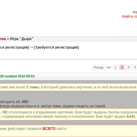
На
Найти с
лка
» Игра "Дыра"
ся регистрация]
->
[требуется регистрация]
««
Назад
1
2
3
4
29 ноября 2010 09:53
руме уже было
2 темы
, в который давалась картинка, и из неё была вырезана 
овторить её,
НО:
флуда модераторы и я, автор темы, будем следить за темой.
я,
НЕ
относящиеся к угадыванию картинки, Вам будут выданы баллы нарушен
, содержащие ненормативную лексику и оскорбления, Вам будет выдан
БАН.
 теме действуют правила
ВСЕГО
сайта.
.