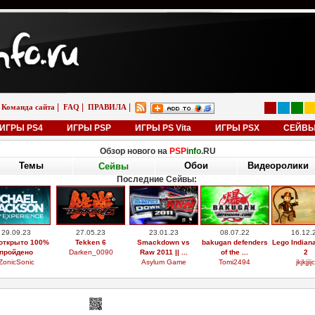
|
|
|
Команда сайта
FAQ
ПРАВИЛА
ИГРЫ PS4
ИГРЫ PSP
ИГРЫ PS Vita
ИГРЫ PSX
СЕЙВ
Обзор нового на
PSP
info
.RU
Темы
Обои
Видеоролики
Сейвы
Последние Сейвы:
29.09.23
27.05.23
23.01.23
08.07.22
16.12.
открыто 100%
Tekken 6
Smackdown vs
bakugan defenders
Lego Indian
пройдено
Darken_0090
Raw 2011 || ...
of the ...
2
ZonicSonic
Asylum Game
Tomi2494
jkjkjjijc