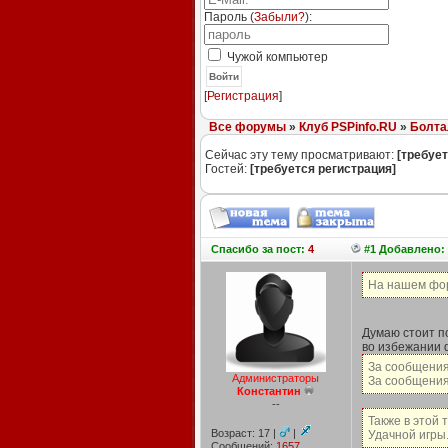
Пароль (
Забыли?
):
Чужой компьютер
Войти
[
Регистрация
]
Все форумы
»
Клуб PSPinfo.RU
»
Болта
Сейчас эту тему просматривают:
[требует
Гостей:
[требуется регистрация]
Спасибо
за пост:
4
#1 Добавлено: 
На нашем фо
Думаю стоит п
во избежании 
За сообщени
Администраторы
За сообщения
Константин
--
Также в этой
Возраст: 17 |
|
Удачной игры
Сообщений:
1657