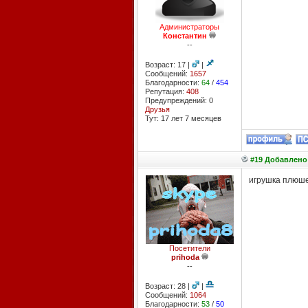
Администраторы
Константин
--
Возраст: 17 |
|
Сообщений:
1657
Благодарности:
64
/
454
Репутация:
408
Предупреждений: 0
Друзья
Тут: 17 лет 7 месяцев
#19 Добавлено:
игрушка плюше
Посетители
prihoda
--
Возраст: 28 |
|
Сообщений:
1064
Благодарности:
53
/
50