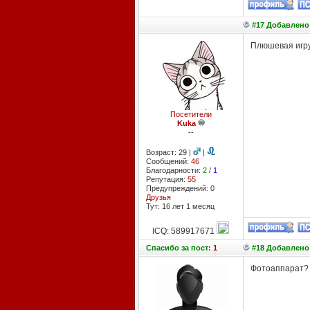
#17 Добавлено:
Плюшевая игруш
Посетители
Kuka
--
Возраст: 29 |
|
Сообщений:
46
Благодарности:
2
/
1
Репутация:
55
Предупреждений: 0
Друзья
Тут: 16 лет 1 месяц
ICQ: 589917671
Спасибо
за пост:
1
#18 Добавлено:
Фотоаппарат?