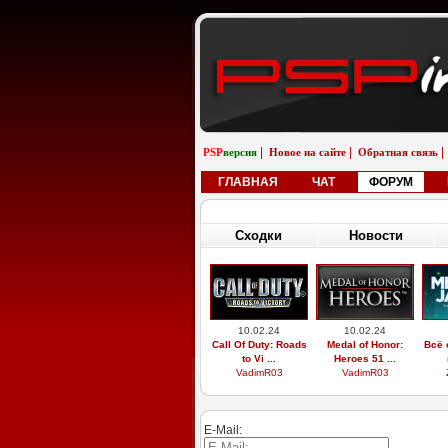
|
|
|
PSP
версия
Новое на сайте
Обратная связь
ГЛАВНАЯ
ЧАТ
ФОРУМ
Сходки
Новости
10.02.24
10.02.24
Call Of Duty: Roads
Medal of Honor:
Всё 
to Vi ...
Heroes 51 ...
VadimR03
VadimR03
E-Mail: