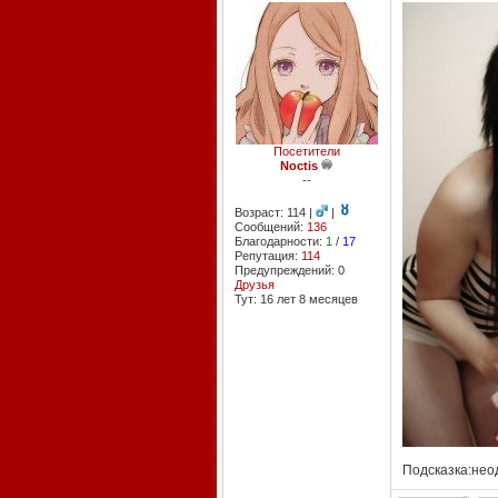
Посетители
Noctis
--
Возраст: 114 |
|
Сообщений:
136
Благодарности:
1
/
17
Репутация:
114
Предупреждений: 0
Друзья
Тут: 16 лет 8 месяцев
Подсказка:нео