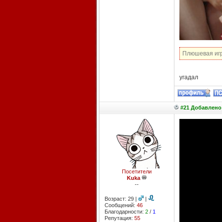
Плюшевая игру
угадал
#21 Добавлено:
Посетители
Kuka
--
Возраст: 29 |
|
Сообщений:
46
Благодарности:
2
/
1
Репутация:
55