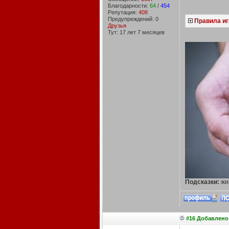
Благодарности:
64
/
454
Репутация:
408
Предупреждений: 0
Правила иг
Друзья
Тут: 17 лет 7 месяцев
Подсказки:
жи
#16 Добавлено: