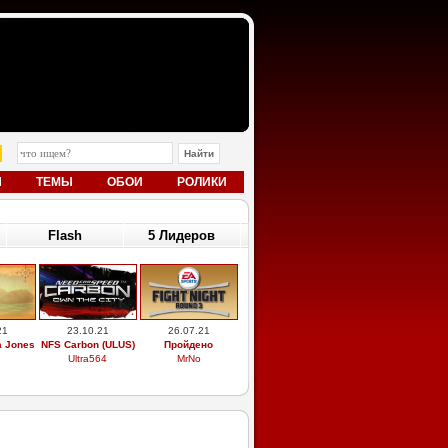
Ы
ТЕМЫ
ОБОИ
РОЛИКИ
Flash
5 Лидеров
21
23.10.21
26.07.21
a Jones
NFS Carbon (ULUS)
Пройдено
Ultra564
MrNo