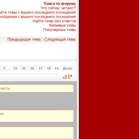
Поиск по форуму
Что сейчас читают?
йти темы с вашего последнего посещения
ообщения с вашего последнего посещения
Найти темы без ответов
Любимые темы
Популярные темы
Предыдущая тема
::
Следующая тема
...
»»
5
64
65
66
67
68
Далее
часть.
ия.