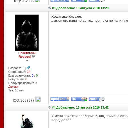
ICQ: 962886
#3 Добавлено: 13 августа 2010 13:29
Хошигаке Кисаме
,
дык он его види но до тех пор пока не начина
Посетители
Redsoul
--
Возраст: -- |
|
Сообщений:
24
Благодарности:
0
/
0
Репутация:
0
Предупреждений: 0
Друзья
Тут: 16 лет
ICQ: 2098977
#4 Добавлено: 13 августа 2010 13:42
У меня похожая проблема была, причина оказа
передаёт??