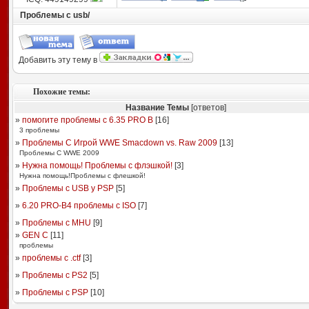
Проблемы с usb/
Добавить эту тему в
Похожие темы:
Название Темы
[ответов]
»
помогите проблемы с 6.35 PRO B
[
16
]
3 проблемы
»
Проблемы С Игрой WWE Smacdown vs. Raw 2009
[
13
]
Проблемы С WWE 2009
»
Нужна помощь! Проблемы с флэшкой!
[
3
]
Нужна помощь!Проблемы с флешкой!
»
Проблемы с USB у PSP
[
5
]
»
6.20 PRO-B4 проблемы с ISO
[
7
]
»
Проблемы с MHU
[
9
]
»
GEN C
[
11
]
проблемы
»
проблемы с .ctf
[
3
]
»
Проблемы с PS2
[
5
]
»
Проблемы с PSP
[
10
]