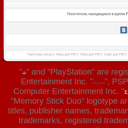
Посетители, находящиеся в группе
Г
|
|
|
|
Flash игры onLine
Игры для PSP
Обои для PSP
Софт для PSP
"
" and "PlayStation" are re
Entertainment Inc. "
", PS
Computer Entertainment Inc. "
"Memory Stick Duo" logotype ar
titles, publisher names, tradema
trademarks, registered tradem