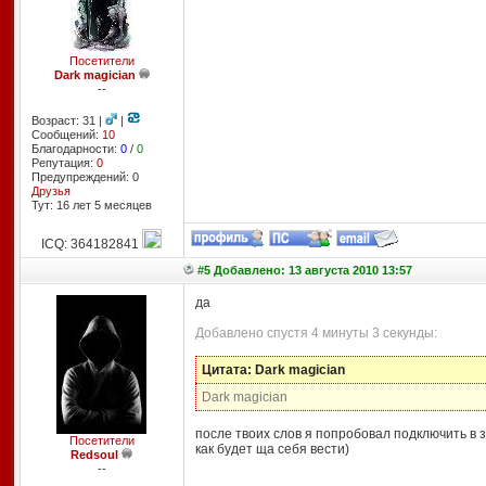
Посетители
Dark magician
--
Возраст: 31 |
|
Сообщений:
10
Благодарности:
0
/
0
Репутация:
0
Предупреждений: 0
Друзья
Тут: 16 лет 5 месяцев
ICQ: 364182841
#5 Добавлено: 13 августа 2010 13:57
да
Добавлено спустя 4 минуты 3 секунды:
Цитата: Dark magician
Dark magician
после твоих слов я попробовал подключить в з
Посетители
как будет ща себя вести)
Redsoul
--