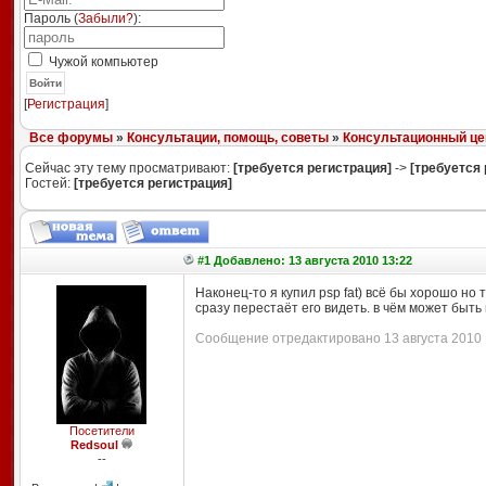
Пароль (
Забыли?
):
Чужой компьютер
Войти
[
Регистрация
]
Все форумы
»
Консультации, помощь, советы
»
Консультационный це
Сейчас эту тему просматривают:
[требуется регистрация]
->
[требуется 
Гостей:
[требуется регистрация]
#1 Добавлено: 13 августа 2010 13:22
Наконец-то я купил psp fat) всё бы хорошо но 
сразу перестаёт его видеть. в чём может быт
Сообщение отредактировано 13 августа 2010 1
Посетители
Redsoul
--