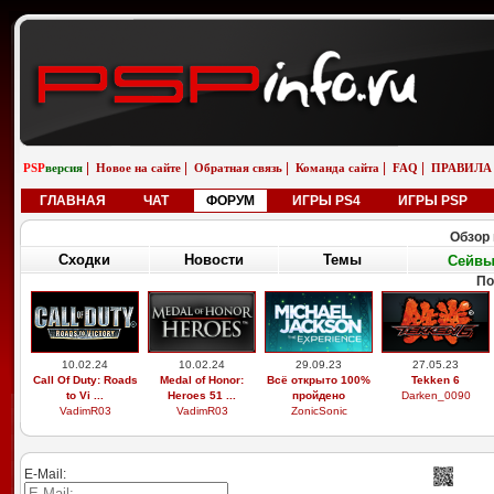
|
|
|
|
|
PSP
версия
Новое на сайте
Обратная связь
Команда сайта
FAQ
ПРАВИЛА
ГЛАВНАЯ
ЧАТ
ФОРУМ
ИГРЫ PS4
ИГРЫ PSP
Обзор 
Сходки
Новости
Темы
Сейв
По
10.02.24
10.02.24
29.09.23
27.05.23
Call Of Duty: Roads
Medal of Honor:
Всё открыто 100%
Tekken 6
to Vi ...
Heroes 51 ...
пройдено
Darken_0090
VadimR03
VadimR03
ZonicSonic
E-Mail: