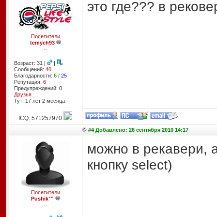
это где??? в реков
Посетители
temych93
--
Возраст: 31 |
|
Сообщений:
40
Благодарности:
6
/
25
Репутация:
6
Предупреждений: 0
Друзья
Тут: 17 лет 2 месяцa
ICQ: 571257970
#4 Добавлено: 26 сентября 2010 14:17
можно в рекавери, 
кнопку select)
Посетители
Pushik™
--