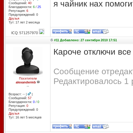
я чайник нах помогите!
Сообщений:
40
Благодарности:
6
/
25
Репутация:
6
Предупреждений: 0
Друзья
Тут: 17 лет 2 месяцa
ICQ: 571257970
#11 Добавлено: 27 сентября 2010 17:51
Кароче отключи все 
Сообщение отредакт
Редактировалось 1 
Посетители
alexandermb
--
Возраст: -- |
|
Сообщений:
57
Благодарности:
0
/
0
Репутация:
0
Предупреждений: 0
Друзья
Тут: 16 лет 5 месяцев