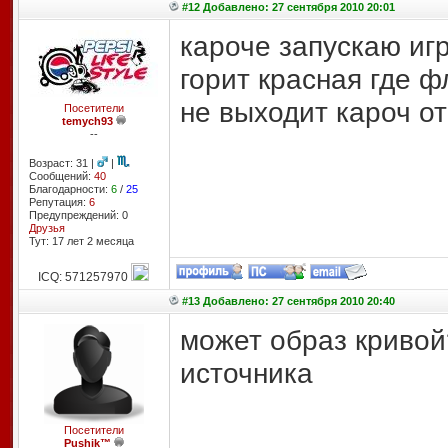
#12 Добавлено: 27 сентября 2010 20:01
кароче запускаю иг
горит красная где 
не выходит кароч от
Посетители
temych93
--
Возраст: 31 |
|
Сообщений:
40
Благодарности:
6
/
25
Репутация:
6
Предупреждений: 0
Друзья
Тут: 17 лет 2 месяцa
ICQ: 571257970
#13 Добавлено: 27 сентября 2010 20:40
может образ кривой?
источника
Посетители
Pushik™