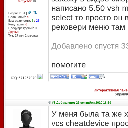
temych93
--
написано 5.50 vsh 
Возраст: 31 |
|
select то просто он
Сообщений:
40
Благодарности:
6
/
25
рековери меню там 
Репутация:
6
Предупреждений: 0
Друзья
Тут: 17 лет 2 месяцa
Добавлено спустя 3
помогите
ICQ: 571257970
Интерактивная пане
Управл
#8 Добавлено: 26 сентября 2010 18:39
У меня была та же х
vcs cheatdevice про