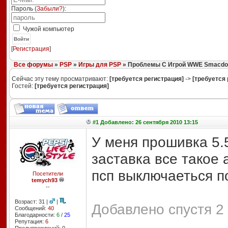
Пароль (
Забыли?
):
Чужой компьютер
Войти
[
Регистрация
]
Все форумы
»
PSP
»
Игры для PSP
» Проблемы С Игрой WWE Smacdow
Сейчас эту тему просматривают:
[требуется регистрация]
->
[требуется 
Гостей:
[требуется регистрация]
#1 Добавлено: 26 сентября 2010 13:15
У меня прошивка 5.
заставка все такое 
псп выключаеться по
Посетители
temych93
--
Возраст: 31 |
|
Добавлено спустя 2 
Сообщений:
40
Благодарности:
6
/
25
Репутация:
6