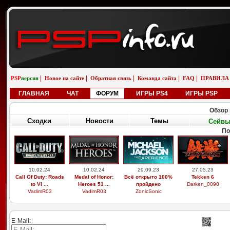
|
|
|
|
|
PSP
версия
Новое на сайте
Обратная связь
Команда сайта
FAQ
ПРАВИЛА
ГЛАВНАЯ
ЧАТ
ФОРУМ
ИГРЫ PS4
ИГРЫ PSP
Обзор 
Сходки
Новости
Темы
Сейв
По
10.02.24
10.02.24
29.09.23
27.05.23
Call Of Duty: Roads
Medal of Honor:
Всё открыто 100%
Tekken 6
to Vi ...
Heroes 51 ...
пройдено
Darken_0090
VadimR03
VadimR03
ZonicSonic
E-Mail: