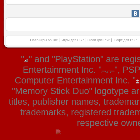
|
|
|
|
Flash игры onLine
Игры для PSP
Обои для PSP
Софт для PSP
"
" and "PlayStation" are re
Entertainment Inc. "
", PS
Computer Entertainment Inc. "
"Memory Stick Duo" logotype ar
titles, publisher names, tradema
trademarks, registered tradem
respective owner