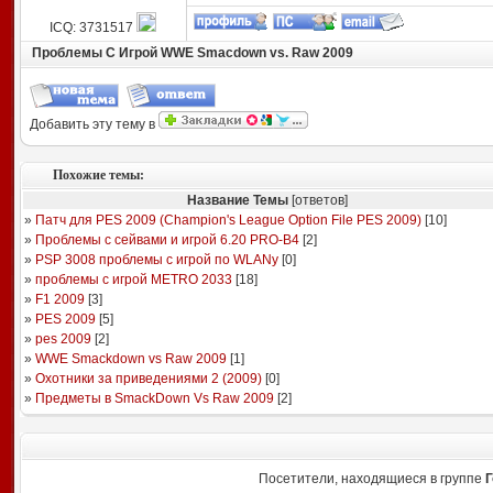
ICQ: 3731517
Проблемы С Игрой WWE Smacdown vs. Raw 2009
Добавить эту тему в
Похожие темы:
Название Темы
[ответов]
»
Патч для PES 2009 (Champion's League Option File PES 2009)
[
10
]
»
Проблемы с сейвами и игрой 6.20 PRO-B4
[
2
]
»
PSP 3008 проблемы с игрой по WLANу
[
0
]
»
проблемы с игрой METRO 2033
[
18
]
»
F1 2009
[
3
]
»
PES 2009
[
5
]
»
pes 2009
[
2
]
»
WWE Smackdown vs Raw 2009
[
1
]
»
Охотники за приведениями 2 (2009)
[
0
]
»
Предметы в SmackDown Vs Raw 2009
[
2
]
Посетители, находящиеся в группе
Г