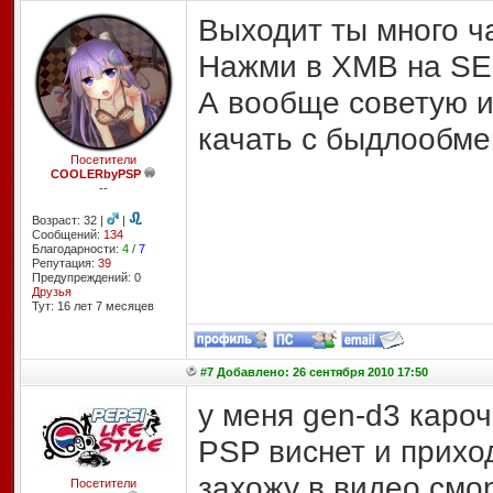
Выходит ты много ча
Нажми в XMB на SE
А вообще советую и
качать с быдлообме
Посетители
COOLERbyPSP
--
Возраст: 32 |
|
Сообщений:
134
Благодарности:
4
/
7
Репутация:
39
Предупреждений: 0
Друзья
Тут: 16 лет 7 месяцев
#7 Добавлено: 26 сентября 2010 17:50
у меня gen-d3 кароч
PSP виснет и прихо
захожу в видео смо
Посетители