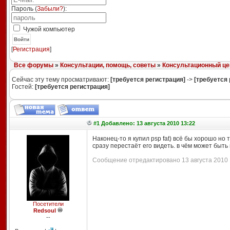
Пароль (
Забыли?
):
Чужой компьютер
Войти
[
Регистрация
]
Все форумы
»
Консультации, помощь, советы
»
Консультационный це
Сейчас эту тему просматривают:
[требуется регистрация]
->
[требуется 
Гостей:
[требуется регистрация]
#1 Добавлено: 13 августа 2010 13:22
Наконец-то я купил psp fat) всё бы хорошо но 
сразу перестаёт его видеть. в чём может быт
Сообщение отредактировано 13 августа 2010 1
Посетители
Redsoul
--