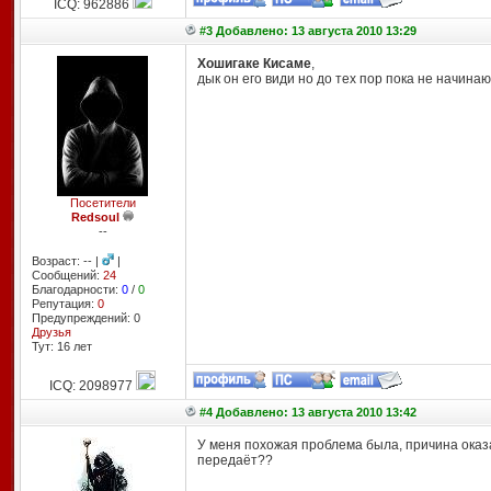
ICQ: 962886
#3 Добавлено: 13 августа 2010 13:29
Хошигаке Кисаме
,
дык он его види но до тех пор пока не начина
Посетители
Redsoul
--
Возраст: -- |
|
Сообщений:
24
Благодарности:
0
/
0
Репутация:
0
Предупреждений: 0
Друзья
Тут: 16 лет
ICQ: 2098977
#4 Добавлено: 13 августа 2010 13:42
У меня похожая проблема была, причина оказа
передаёт??