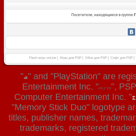
Посетители, находящиеся в группе
Г
|
|
|
|
Flash игры onLine
Игры для PSP
Обои для PSP
Софт для PSP
"
" and "PlayStation" are re
Entertainment Inc. "
", PS
Computer Entertainment Inc. "
"Memory Stick Duo" logotype ar
titles, publisher names, tradema
trademarks, registered tradem