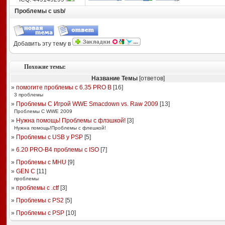
Проблемы с usb/
Добавить эту тему в
Похожие темы:
Название Темы
[ответов]
»
помогите проблемы с 6.35 PRO B
[
16
]
3 проблемы
»
Проблемы С Игрой WWE Smacdown vs. Raw 2009
[
13
]
Проблемы С WWE 2009
»
Нужна помощь! Проблемы с флэшкой!
[
3
]
Нужна помощь!Проблемы с флешкой!
»
Проблемы с USB у PSP
[
5
]
»
6.20 PRO-B4 проблемы с ISO
[
7
]
»
Проблемы с MHU
[
9
]
»
GEN C
[
11
]
проблемы
»
проблемы с .ctf
[
3
]
»
Проблемы с PS2
[
5
]
»
Проблемы с PSP
[
10
]