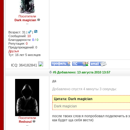
Посетители
Dark magician
--
Возраст: 31 |
|
Сообщений:
10
Благодарности:
0
/
0
Репутация:
0
Предупреждений: 0
Друзья
Тут: 16 лет 5 месяцев
ICQ: 364182841
#5 Добавлено: 13 августа 2010 13:57
да
Добавлено спустя 4 минуты 3 секунды:
Цитата: Dark magician
Dark magician
после твоих слов я попробовал подключить в з
Посетители
как будет ща себя вести)
Redsoul
--