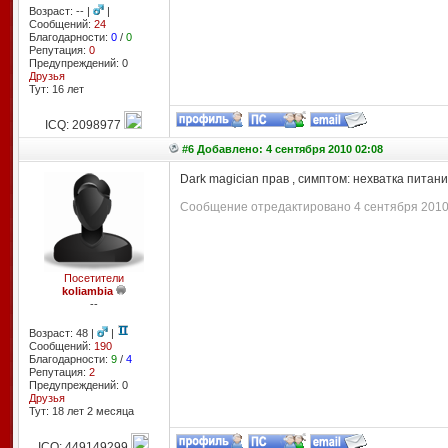
Возраст: -- |
|
Сообщений:
24
Благодарности:
0
/
0
Репутация:
0
Предупреждений: 0
Друзья
Тут: 16 лет
ICQ: 2098977
#6 Добавлено: 4 сентября 2010 02:08
Dark magician прав , симптом: нехватка питан
Сообщение отредактировано 4 сентября 2010 
Посетители
koliambia
--
Возраст: 48 |
|
Сообщений:
190
Благодарности:
9
/
4
Репутация:
2
Предупреждений: 0
Друзья
Тут: 18 лет 2 месяцa
ICQ: 449149299