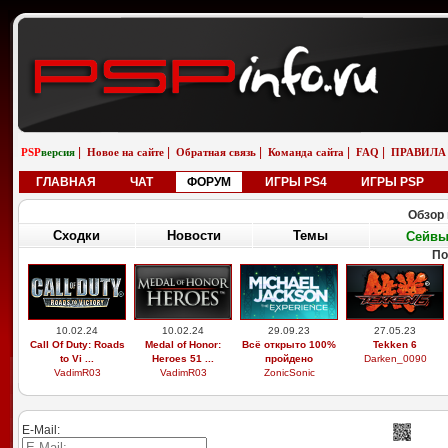
|
|
|
|
|
PSP
версия
Новое на сайте
Обратная связь
Команда сайта
FAQ
ПРАВИЛА
ГЛАВНАЯ
ЧАТ
ФОРУМ
ИГРЫ PS4
ИГРЫ PSP
Обзор 
Сходки
Новости
Темы
Сейв
По
10.02.24
10.02.24
29.09.23
27.05.23
Call Of Duty: Roads
Medal of Honor:
Всё открыто 100%
Tekken 6
to Vi ...
Heroes 51 ...
пройдено
Darken_0090
VadimR03
VadimR03
ZonicSonic
E-Mail: