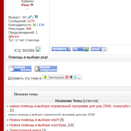
Забанен
Floor
--
Возраст: 34 |
|
Сообщений:
2175
Благодарности:
36
/
174
Репутация:
406
Предупреждений: 1
Друзья
Тут: 17 лет 2 месяцa
ICQ: 962886
Помощь в выборе psp/
Добавить эту тему в
Похожие темы:
Название Темы
[ответов]
»
нужна помощь в выборе нормальной прошивки для psp 2008, пожалуйста
...
[
2
]
нужна помощь в выборе нормальной прошивки для psp 2008
»
Нужна помощь в выборе игр!!!
[
8
]
»
Нужна помощь в выборе ноутбука.
[
18
]
»
Электронная книга
[
3
]