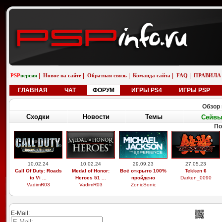
|
|
|
|
|
PSP
версия
Новое на сайте
Обратная связь
Команда сайта
FAQ
ПРАВИЛА
ГЛАВНАЯ
ЧАТ
ФОРУМ
ИГРЫ PS4
ИГРЫ PSP
Обзор 
Сходки
Новости
Темы
Сейв
По
10.02.24
10.02.24
29.09.23
27.05.23
Call Of Duty: Roads
Medal of Honor:
Всё открыто 100%
Tekken 6
to Vi ...
Heroes 51 ...
пройдено
Darken_0090
VadimR03
VadimR03
ZonicSonic
E-Mail: