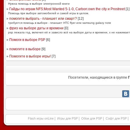
Нужна помощь в выборе электронной книги
»
Гайды по играм NFS:Most Wanted 5-1-0, Carbon:own the city и Prostreet
[
1
]
Помощь при выборе автомобилей и самой игры в целом.
»
помогите выбрать - планшет или смарт?
[
12
]
требуется помощь в выборе - планшет HTC flyer или samsung galaxy note
»
фриз на выборе даты и времени
[
0
]
psp лежала год, включил её и зависло всё на выборе даты и времени, х не нажимает
»
Помоги в выборе PSP
[
6
]
»
помогите в выборе
[
9
]
»
Помогите в выборе игры!
[
7
]
Посетители, находящиеся в группе
Г
|
|
|
|
Flash игры onLine
Игры для PSP
Обои для PSP
Софт для PSP