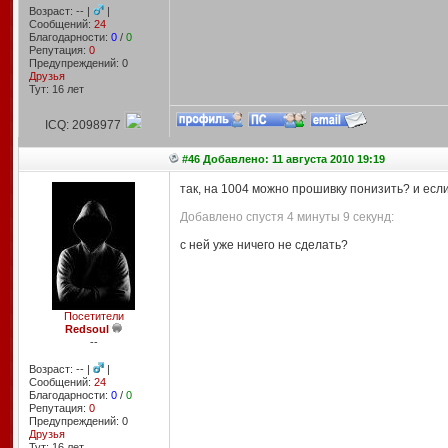
Возраст: -- |
|
Сообщений:
24
Благодарности:
0
/
0
Репутация:
0
Предупреждений: 0
Друзья
Тут: 16 лет
ICQ: 2098977
#46 Добавлено: 11 августа 2010 19:19
так, на 1004 можно прошивку понизить? и если
Добавлено спустя 4 минуты 9 секунд:
с ней уже ничего не сделать?
Посетители
Redsoul
--
Возраст: -- |
|
Сообщений:
24
Благодарности:
0
/
0
Репутация:
0
Предупреждений: 0
Друзья
Тут: 16 лет