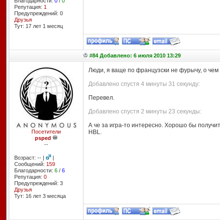
Благодарности:
0
/
0
Репутация:
1
Предупреждений: 0
Друзья
Тут: 17 лет 1 месяц
#84 Добавлено: 6 июля 2010 13:29
Люди, я ваще по французски не фурычу, о чем
Добавлено спустя 4 минуты 31 секунду:
Перевел.
Добавлено спустя 2 минуты 23 секунды:
А че за игра-то интересно. Хорошо бы получит
Посетители
HBL.
psped
--
Возраст: -- |
|
Сообщений:
159
Благодарности:
6
/
6
Репутация:
0
Предупреждений: 3
Друзья
Тут: 16 лет 3 месяцa