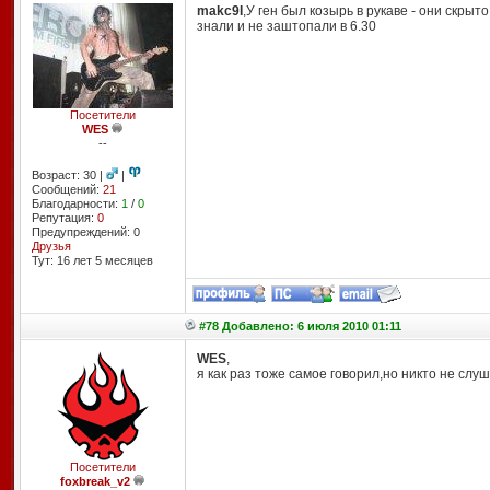
makc9I
,У ген был козырь в рукаве - они скр
знали и не заштопали в 6.30
Посетители
WES
--
Возраст: 30 |
|
Сообщений:
21
Благодарности:
1
/
0
Репутация:
0
Предупреждений: 0
Друзья
Тут: 16 лет 5 месяцев
#78 Добавлено: 6 июля 2010 01:11
WES
,
я как раз тоже самое говорил,но никто не слу
Посетители
foxbreak_v2