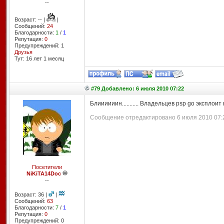
--
Возраст: -- |
|
Сообщений:
24
Благодарности:
1
/
1
Репутация:
0
Предупреждений: 1
Друзья
Тут: 16 лет 1 месяц
#79 Добавлено: 6 июля 2010 07:22
Блиииииин........... Владельцев psp go эксплоит н
Сообщение отредактировано 6 июля 2010 07:2
Посетители
NiKiTA14Doc
--
Возраст: 36 |
|
Сообщений:
63
Благодарности:
7
/
1
Репутация:
0
Предупреждений: 0