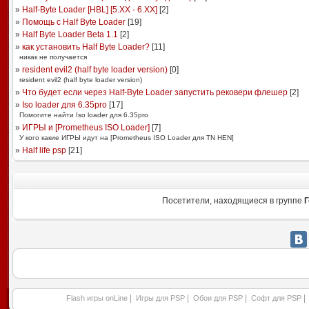
»
Half-Byte Loader [HBL] [5.XX - 6.XX]
[
2
]
»
Помощь с Half Byte Loader
[
19
]
»
Half Byte Loader Beta 1.1
[
2
]
»
как установить Half Byte Loader?
[
11
]
никак не получается
»
resident evil2 (half byte loader version)
[
0
]
resident evil2 (half byte loader version)
»
Что будет если через Half-Byte Loader запустить рековери флешер
[
2
]
»
Iso loader для 6.35pro
[
17
]
Помогите найти Iso loader для 6.35pro
»
ИГРЫ и [Prometheus ISO Loader]
[
7
]
У кого какие ИГРЫ идут на [Prometheus ISO Loader для TN HEN]
»
Half life psp
[
21
]
Посетители, находящиеся в группе
Г
|
|
|
|
Flash игры onLine
Игры для PSP
Обои для PSP
Софт для PSP