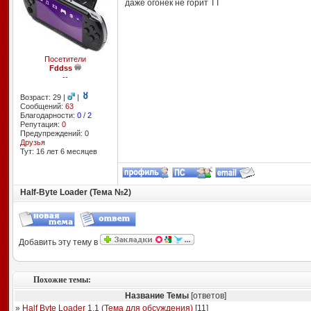
даже огонёк не горит ТТ
Посетители
Fddss
--
Возраст: 29 |
|
Сообщений:
63
Благодарности:
0
/
2
Репутация:
0
Предупреждений: 0
Друзья
Тут: 16 лет 6 месяцев
Half-Byte Loader (Тема №2)
Добавить эту тему в
Похожие темы:
Название Темы
[ответов]
»
Half Byte Loader 1.1 (Тема для обсуждения)
[
11
]