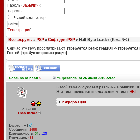
Пароль (
Забыли?
):
Чужой компьютер
Войти
[
Регистрация
]
Все форумы
»
PSP
»
Софт для PSP
» Half-Byte Loader (Тема №2)
Сейчас эту тему просматривают:
[требуется регистрация]
->
[требуется 
Гостей:
[требуется регистрация]
Спасибо
за пост:
6
#1 Добавлено: 26 июня 2010 22:27
В этой теме обсуждаем различные ревизии HB
Эта тема является продолжением темы
HBL
Информация:
Забанен
Theo-Inside
--
Возраст: -- |
|
Сообщений:
1488
Благодарности:
54
/
125
Репутация:
485