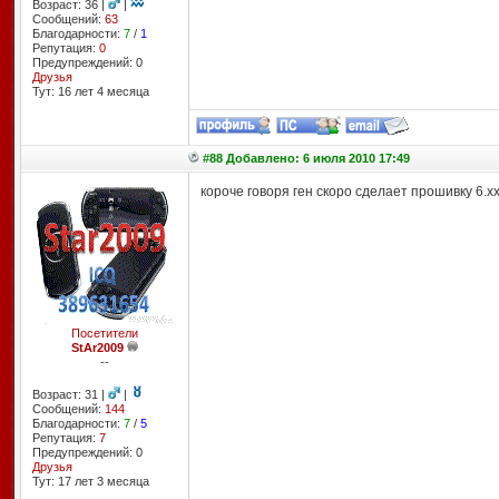
Возраст: 36 |
|
Сообщений:
63
Благодарности:
7
/
1
Репутация:
0
Предупреждений: 0
Друзья
Тут: 16 лет 4 месяцa
#88 Добавлено: 6 июля 2010 17:49
короче говоря ген скоро сделает прошивку 6.х
Посетители
StAr2009
--
Возраст: 31 |
|
Сообщений:
144
Благодарности:
7
/
5
Репутация:
7
Предупреждений: 0
Друзья
Тут: 17 лет 3 месяцa