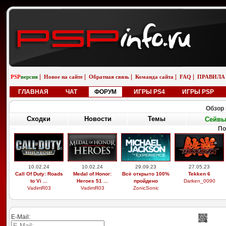
|
|
|
|
|
PSP
версия
Новое на сайте
Обратная связь
Команда сайта
FAQ
ПРАВИЛА
ГЛАВНАЯ
ЧАТ
ФОРУМ
ИГРЫ PS4
ИГРЫ PSP
Обзор 
Сходки
Новости
Темы
Сейв
По
10.02.24
10.02.24
29.09.23
27.05.23
Call Of Duty: Roads
Medal of Honor:
Всё открыто 100%
Tekken 6
to Vi ...
Heroes 51 ...
пройдено
Darken_0090
VadimR03
VadimR03
ZonicSonic
E-Mail: