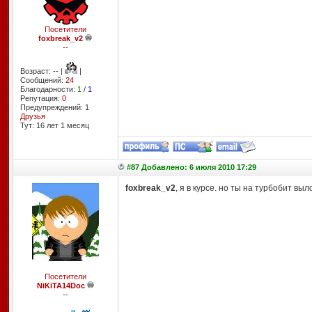
Посетители
foxbreak_v2
--
Возраст: -- |
|
Сообщений:
24
Благодарности:
1
/
1
Репутация:
0
Предупреждений: 1
Друзья
Тут: 16 лет 1 месяц
#87 Добавлено: 6 июля 2010 17:29
foxbreak_v2
, я в курсе. но ты на турбобит выло
Посетители
NiKiTA14Doc
--