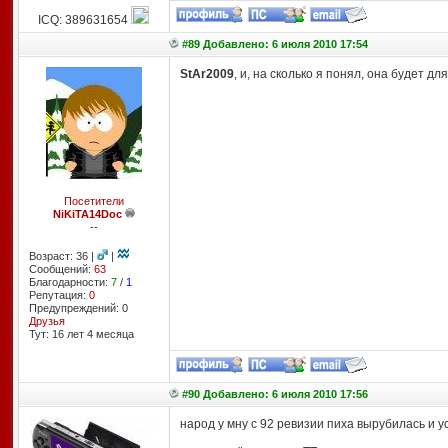
ICQ: 389631654
#89 Добавлено: 6 июля 2010 17:54
StAr2009
, и, на сколько я понял, она будет для
Посетители
NiKiTA14Doc
--
Возраст: 36 |
|
Сообщений:
63
Благодарности:
7
/
1
Репутация:
0
Предупреждений: 0
Друзья
Тут: 16 лет 4 месяцa
#90 Добавлено: 6 июля 2010 17:56
народ у мну с 92 ревизии пиха вырубилась и у