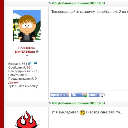
#85 Добавлено: 6 июля 2010 16:31
Товарищи, дайте ссылочку на cs\hl\quake 2 на д
Посетители
NiKiTA14Doc
--
Возраст: 36 |
|
Сообщений:
63
Благодарности:
7
/
1
Репутация:
0
Предупреждений: 0
Друзья
Тут: 16 лет 4 месяцa
#86 Добавлено: 6 июля 2010 16:51
эт я выкладывал
счас все снес,так что...