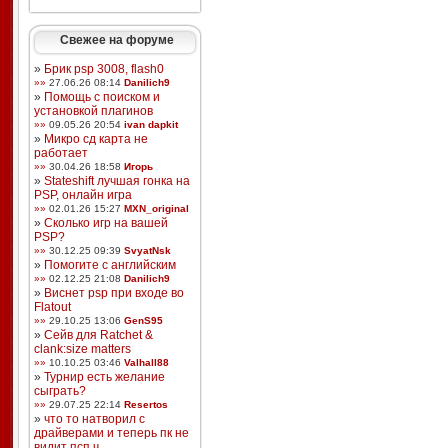
Свежее на форуме
»
Брик psp 3008, flash0
»»
27.06.26 08:14
Danilich9
»
Помощь с поиском и
установкой плагинов
»»
09.05.26 20:54
ivan dapkit
»
Микро сд карта не
работает
»»
30.04.26 18:58
Игорь
»
Stateshift лучшая гонка на
PSP, онлайн игра
»»
02.01.26 15:27
MXN_original
»
Сколько игр на вашей
PSP?
»»
30.12.25 09:39
SvyatNsk
»
Помогите с английским
»»
02.12.25 21:08
Danilich9
»
Виснет psp при входе во
Flatout
»»
29.10.25 13:06
GenS95
»
Сейв для Ratchet &
clank:size matters
»»
10.10.25 03:46
Valhall88
»
Турнир есть желание
сыграть?
»»
29.07.25 22:14
Resertos
»
что то натворил с
драйверами и теперь пк не
видит псп ч ...