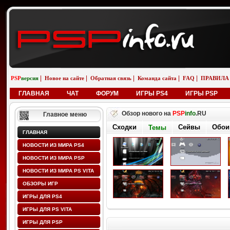
|
|
|
|
|
PSP
версия
Новое на сайте
Обратная связь
Команда сайта
FAQ
ПРАВИЛА
ГЛАВНАЯ
ЧАТ
ФОРУМ
ИГРЫ PS4
ИГРЫ PSP
Обзор нового на
PSP
info
.RU
Главное меню
Сходки
Сейвы
Обои
Темы
ГЛАВНАЯ
НОВОСТИ ИЗ МИРА PS4
НОВОСТИ ИЗ МИРА PSP
НОВОСТИ ИЗ МИРА PS VITA
ОБЗОРЫ ИГР
ИГРЫ ДЛЯ PS4
ИГРЫ ДЛЯ PS VITA
ИГРЫ ДЛЯ PSP