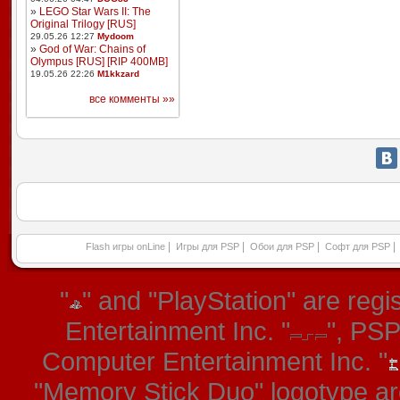
»
LEGO Star Wars II: The
Original Trilogy [RUS]
29.05.26 12:27
Mydoom
»
God of War: Chains of
Olympus [RUS] [RIP 400MB]
19.05.26 22:26
M1kkzard
все комменты »»
|
|
|
|
Flash игры onLine
Игры для PSP
Обои для PSP
Софт для PSP
"
" and "PlayStation" are re
Entertainment Inc. "
", PS
Computer Entertainment Inc. "
"Memory Stick Duo" logotype ar