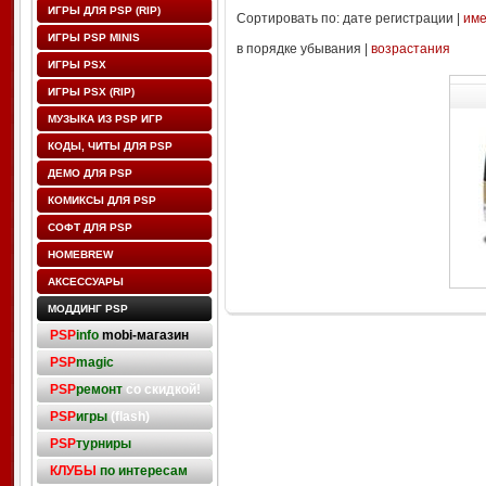
ИГРЫ ДЛЯ PSP (RIP)
Сортировать по: дате регистрации |
им
ИГРЫ PSP MINIS
в порядке убывания |
возрастания
ИГРЫ PSX
ИГРЫ PSX (RIP)
МУЗЫКА ИЗ PSP ИГР
КОДЫ, ЧИТЫ ДЛЯ PSP
ДЕМО ДЛЯ PSP
КОМИКСЫ ДЛЯ PSP
СОФТ ДЛЯ PSP
HOMEBREW
АКСЕССУАРЫ
МОДДИНГ PSP
PSP
info
mobi-магазин
PSP
magic
PSP
ремонт
со скидкой!
PSP
игры
(flash)
PSP
турниры
КЛУБЫ
по интересам