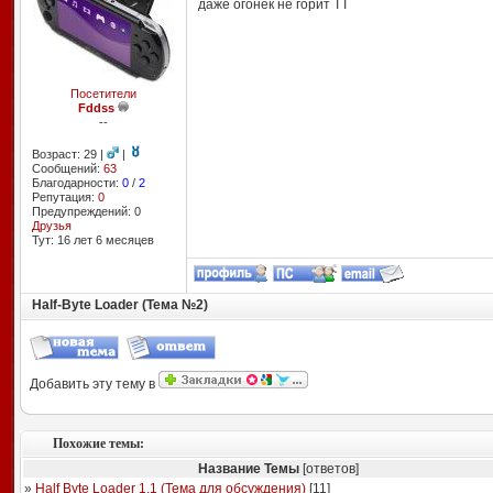
даже огонёк не горит ТТ
Посетители
Fddss
--
Возраст: 29 |
|
Сообщений:
63
Благодарности:
0
/
2
Репутация:
0
Предупреждений: 0
Друзья
Тут: 16 лет 6 месяцев
Half-Byte Loader (Тема №2)
Добавить эту тему в
Похожие темы:
Название Темы
[ответов]
»
Half Byte Loader 1.1 (Тема для обсуждения)
[
11
]