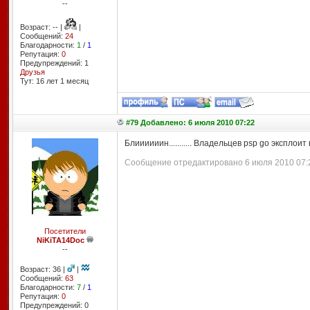
--
Возраст: -- |
|
Сообщений:
24
Благодарности:
1
/
1
Репутация:
0
Предупреждений: 1
Друзья
Тут: 16 лет 1 месяц
#79 Добавлено: 6 июля 2010 07:22
Блиииииин........... Владельцев psp go эксплоит н
Сообщение отредактировано 6 июля 2010 07:2
Посетители
NiKiTA14Doc
--
Возраст: 36 |
|
Сообщений:
63
Благодарности:
7
/
1
Репутация:
0
Предупреждений: 0