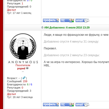
Благодарности:
0
/
0
Репутация:
1
Предупреждений: 0
Друзья
Тут: 17 лет 1 месяц
#84 Добавлено: 6 июля 2010 13:29
Люди, я ваще по французски не фурычу, о чем
Добавлено спустя 4 минуты 31 секунду:
Перевел.
Добавлено спустя 2 минуты 23 секунды:
А че за игра-то интересно. Хорошо бы получит
Посетители
HBL.
psped
--
Возраст: -- |
|
Сообщений:
159
Благодарности:
6
/
6
Репутация:
0
Предупреждений: 3
Друзья
Тут: 16 лет 3 месяцa