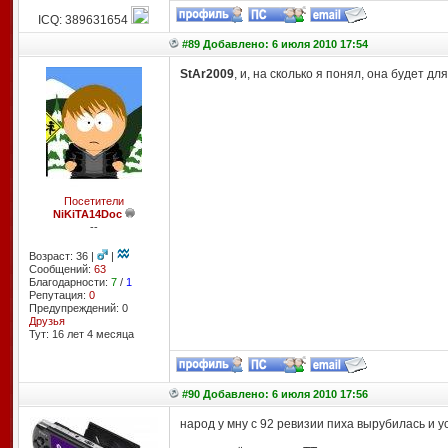
ICQ: 389631654
#89 Добавлено: 6 июля 2010 17:54
StAr2009
, и, на сколько я понял, она будет для
Посетители
NiKiTA14Doc
--
Возраст: 36 |
|
Сообщений:
63
Благодарности:
7
/
1
Репутация:
0
Предупреждений: 0
Друзья
Тут: 16 лет 4 месяцa
#90 Добавлено: 6 июля 2010 17:56
народ у мну с 92 ревизии пиха вырубилась и у