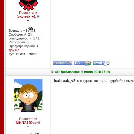
Посетители
foxbreak_v2
--
Возраст: -- |
|
Сообщений:
24
Благодарности:
1
/
1
Репутация:
0
Предупреждений: 1
Друзья
Тут: 16 лет 1 месяц
#87 Добавлено: 6 июля 2010 17:29
foxbreak_v2
, я в курсе. но ты на турбобит выло
Посетители
NiKiTA14Doc
--