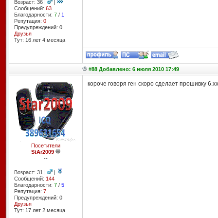
Возраст: 36 |
|
Сообщений:
63
Благодарности:
7
/
1
Репутация:
0
Предупреждений: 0
Друзья
Тут: 16 лет 4 месяцa
#88 Добавлено: 6 июля 2010 17:49
короче говоря ген скоро сделает прошивку 6.х
Посетители
StAr2009
--
Возраст: 31 |
|
Сообщений:
144
Благодарности:
7
/
5
Репутация:
7
Предупреждений: 0
Друзья
Тут: 17 лет 2 месяцa