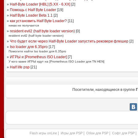
»
Half-Byte Loader [HBL] [5.XX - 6.XX]
[
2
]
»
Помощь с Half Byte Loader
[
19
]
»
Half Byte Loader Beta 1.1
[
2
]
»
как установить Half Byte Loader?
[
11
]
никак не получается
»
resident evil2 (half byte loader version)
[
0
]
resident evil2 (half byte loader version)
»
Что будет если через Half-Byte Loader запустить рековери флешер
[
2
]
»
Iso loader для 6.35pro
[
17
]
Помогите найти Iso loader для 6.35pro
»
ИГРЫ и [Prometheus ISO Loader]
[
7
]
У кого какие ИГРЫ идут на [Prometheus ISO Loader для TN HEN]
»
Half life psp
[
21
]
Посетители, находящиеся в группе
Г
|
|
|
|
Flash игры onLine
Игры для PSP
Обои для PSP
Софт для PSP