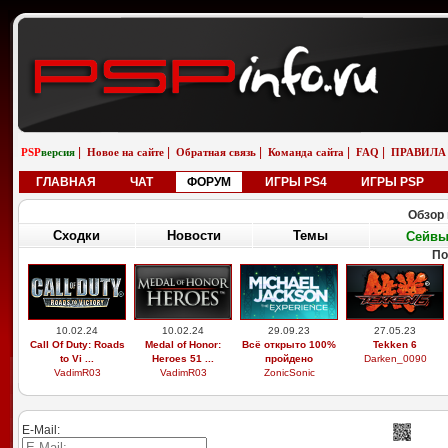
|
|
|
|
|
PSP
версия
Новое на сайте
Обратная связь
Команда сайта
FAQ
ПРАВИЛА
ГЛАВНАЯ
ЧАТ
ФОРУМ
ИГРЫ PS4
ИГРЫ PSP
Обзор 
Сходки
Новости
Темы
Сейв
По
10.02.24
10.02.24
29.09.23
27.05.23
Call Of Duty: Roads
Medal of Honor:
Всё открыто 100%
Tekken 6
to Vi ...
Heroes 51 ...
пройдено
Darken_0090
VadimR03
VadimR03
ZonicSonic
E-Mail: