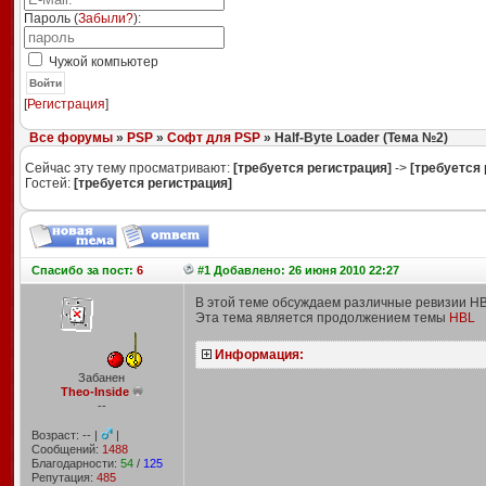
Пароль (
Забыли?
):
Чужой компьютер
Войти
[
Регистрация
]
Все форумы
»
PSP
»
Софт для PSP
» Half-Byte Loader (Тема №2)
Сейчас эту тему просматривают:
[требуется регистрация]
->
[требуется 
Гостей:
[требуется регистрация]
Спасибо
за пост:
6
#1 Добавлено: 26 июня 2010 22:27
В этой теме обсуждаем различные ревизии HB
Эта тема является продолжением темы
HBL
Информация:
Забанен
Theo-Inside
--
Возраст: -- |
|
Сообщений:
1488
Благодарности:
54
/
125
Репутация:
485