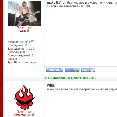
makc9I
,У ген был козырь в рукаве - они скр
знали и не заштопали в 6.30
Посетители
WES
--
Возраст: 30 |
|
Сообщений:
21
Благодарности:
1
/
0
Репутация:
0
Предупреждений: 0
Друзья
Тут: 16 лет 5 месяцев
#78 Добавлено: 6 июля 2010 01:11
WES
,
я как раз тоже самое говорил,но никто не слу
Посетители
foxbreak_v2