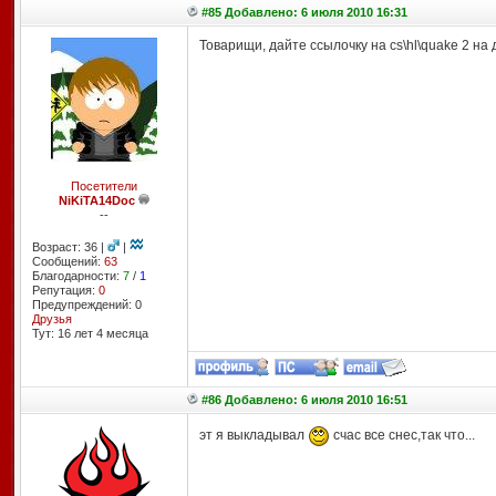
#85 Добавлено: 6 июля 2010 16:31
Товарищи, дайте ссылочку на cs\hl\quake 2 на д
Посетители
NiKiTA14Doc
--
Возраст: 36 |
|
Сообщений:
63
Благодарности:
7
/
1
Репутация:
0
Предупреждений: 0
Друзья
Тут: 16 лет 4 месяцa
#86 Добавлено: 6 июля 2010 16:51
эт я выкладывал
счас все снес,так что...