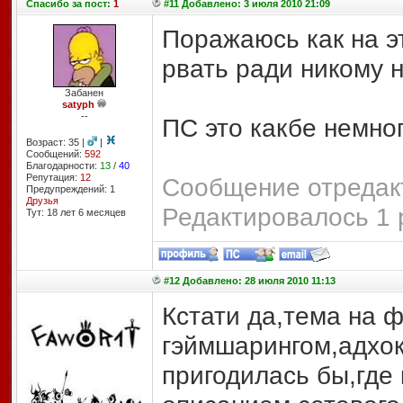
Спасибо
за пост:
1
#11 Добавлено: 3 июля 2010 21:09
Поражаюсь как на э
рвать ради никому 
Забанен
satyph
--
ПС это какбе немно
Возраст: 35 |
|
Сообщений:
592
Благодарности:
13
/
40
Репутация:
12
Сообщение отредакт
Предупреждений: 1
Друзья
Редактировалось 1 
Тут: 18 лет 6 месяцев
#12 Добавлено: 28 июля 2010 11:13
Кстати да,тема на 
гэймшарингом,адхок
пригодилась бы,где