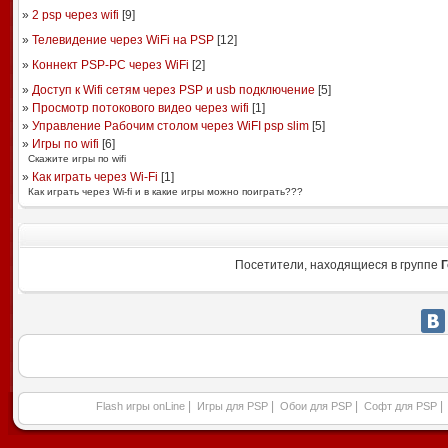
»
2 psp через wifi
[
9
]
»
Телевидение через WiFi на PSP
[
12
]
»
Коннект PSP-PC через WiFi
[
2
]
»
Доступ к Wifi сетям через PSP и usb подключение
[
5
]
»
Просмотр потокового видео через wifi
[
1
]
»
Управление Рабочим столом через WiFI psp slim
[
5
]
»
Игры по wifi
[
6
]
Скажите игры по wifi
»
Как играть через Wi-Fi
[
1
]
Как играть через Wi-fi и в какие игры можно поиграть???
Посетители, находящиеся в группе
Г
|
|
|
|
Flash игры onLine
Игры для PSP
Обои для PSP
Софт для PSP