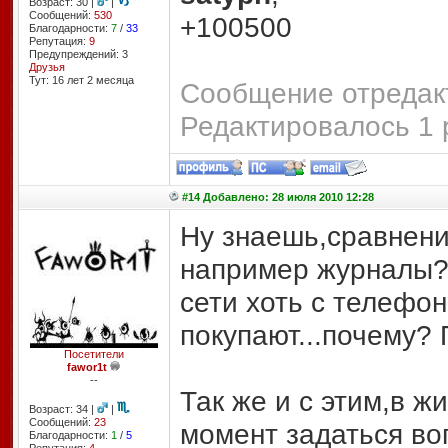
Возраст: 30 |
|
Сообщений:
530
+100500
Благодарности:
7
/
33
Репутация:
9
Предупреждений: 3
Друзья
Тут: 16 лет 2 месяцa
Сообщение отредакт
Редактировалось 1 
#14 Добавлено: 28 июля 2010 12:28
Ну знаешь,сравнени
например журналы? 
сети хоть с телефо
покупают...почему? 
Посетители
fawor1t
--
Так же и с этим,в ж
Возраст: 34 |
|
Сообщений:
23
момент задаться воп
Благодарности:
1
/
5