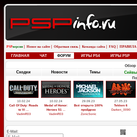
|
|
|
|
|
PSP
версия
Новое на сайте
Обратная связь
Команда сайта
FAQ
ПРАВИЛА
ГЛАВНАЯ
ЧАТ
ФОРУМ
ИГРЫ PS4
ИГРЫ PSP
Обзор 
Сходки
Новости
Темы
Сейв
По
10.02.24
10.02.24
29.09.23
27.05.23
Call Of Duty: Roads
Medal of Honor:
Всё открыто 100%
Tekken 6
to Vi ...
Heroes 51 ...
пройдено
Darken_0090
VadimR03
VadimR03
ZonicSonic
E-Mail: