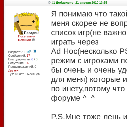
#1 Добавлено: 21 апреля 2010 13:55
Я понимаю что такой
меня скорее не воп
список игр(не важно
Посетители
играть через
Devillion
--
Ad Hoc(несколько P
Возраст: 31 |
|
Сообщений:
17
режим с игроками п
Благодарности:
0
/
0
Репутация:
14
Предупреждений: 0
бы очень и очень у
Друзья
Тут: 18 лет 6 месяцев
для меня) которые 
по инету,потому что
форуме ^_^
P.S.Мне тоже лень и