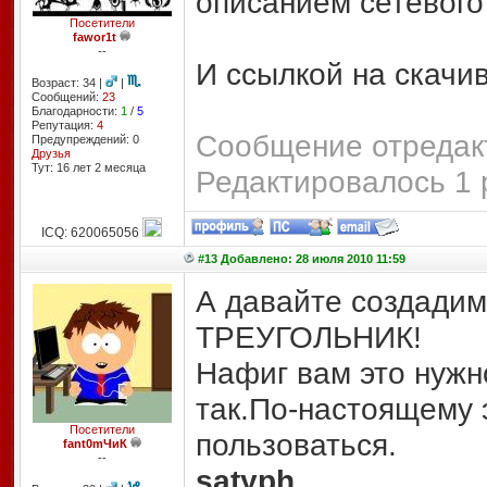
описанием сетевого 
Посетители
fawor1t
--
И ссылкой на скачи
Возраст: 34 |
|
Сообщений:
23
Благодарности:
1
/
5
Репутация:
4
Сообщение отредакт
Предупреждений: 0
Друзья
Тут: 16 лет 2 месяцa
Редактировалось 1 
ICQ: 620065056
#13 Добавлено: 28 июля 2010 11:59
А давайте создадим 
ТРЕУГОЛЬНИК!
Нафиг вам это нужн
так.По-настоящему 
Посетители
пользоваться.
fant0mЧиК
--
satyph
,