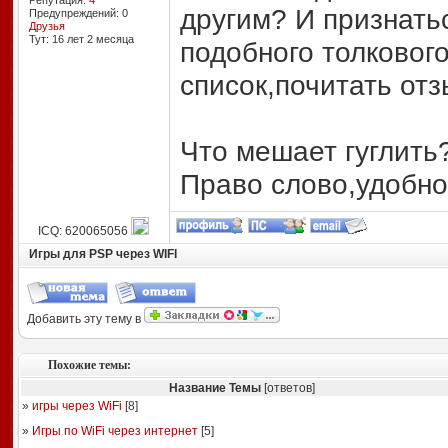
Репутация:
4
другим? И признать
Предупреждений: 0
Друзья
Тут: 16 лет 2 месяцa
подобного толковог
список,почитать отз
Что мешает гуглить
Право слово,удобно
ICQ: 620065056
Игры для PSP через WIFI
Добавить эту тему в
Похожие темы:
Название Темы
[ответов]
»
игры через WiFi
[
8
]
»
Игры по WiFi через интернет
[
5
]