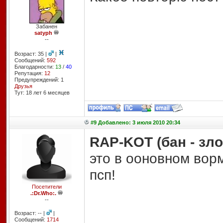
Забанен
satyph
--
Возраст: 35 |
|
Сообщений:
592
Благодарности:
13
/
40
Репутация:
12
Предупреждений: 1
Друзья
Тут: 18 лет 6 месяцев
#9 Добавлено: 3 июля 2010 20:34
RAP-KOT (бан - зло
это в ооновном вор
псп!
Посетители
.:Dr.Who:.
--
Возраст: -- |
|
Сообщений:
1714