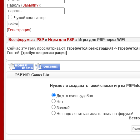
Пароль (
Забыли?
):
Чужой компьютер
Войти
[
Регистрация
]
Все форумы
»
PSP
»
Игры для PSP
» Игры для PSP через WIFI
Сейчас эту тему просматривают:
[требуется регистрация]
->
[требуется 
Гостей:
[требуется регистрация]
PSP WiFi Games List
Нужно ли создавать такой список игр на PSPInf
Да,это очень удобно
Нет
Зачем?
Не надо лениться искать темы на форуме!
Всего