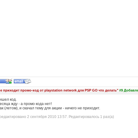
е приходит промо-код от playstation network для PSP GO что делать"
#9 Добавлен
ишел код.
сяца жду - а промо кода нет!
к (летом), и скачал тему для акции - ничего не приходит.
едактировано 2 сентября 2010 13:57. Редактировалось 1 раз(а)