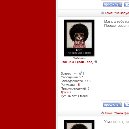
Тема: "не запу
Мэтт, а тебе 
Проще говоря 
Забанен
RAP-KOT (бан - зло)
--
Возраст: -- |
|
Сообщений:
97
Благодарности:
7
/
3
Репутация:
5
Предупреждений: 3
Друзья
Тут: 16 лет 1 месяц
Тема: "База фл
У меня фет, пр