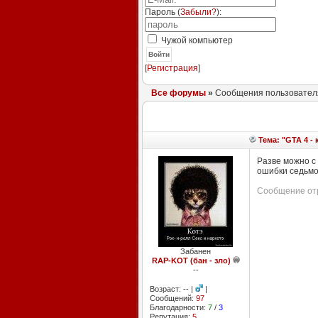
Пароль (
Забыли?
):
Чужой компьютер
Войти
[
Регистрация
]
Все форумы
»
Сообщения пользователя 
Тема: "GTA 4 - 
Разве можно с 
ошибки седьмого
Сообщение отр
Забанен
RAP-KOT (бан - зло)
--
Возраст: -- |
|
Сообщений:
97
Благодарности:
7
/
3
Репутация:
5