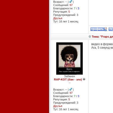
Возраст: -- |
|
Сообщений:
97
Благодарности:
7
/
3
Репутация:
5
Предупреждений: 3
Друзья
Тут: 16 лет 1 месяц
Тема: "Fraps д
видео в формат
Ага, 5 секунд 
Забанен
RAP-KOT (бан - зло)
--
Возраст: -- |
|
Сообщений:
97
Благодарности:
7
/
3
Репутация:
5
Предупреждений: 3
Друзья
Тут: 16 лет 1 месяц