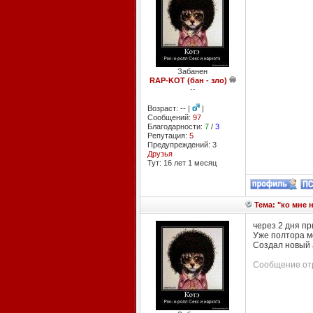
Забанен
RAP-KOT (бан - зло)
--
Возраст: -- |
|
Сообщений:
97
Благодарности:
7
/
3
Репутация:
5
Предупреждений: 3
Друзья
Тут: 16 лет 1 месяц
Тема: "ко мне н
через 2 дня пр
Уже полтора ме
Создал новый а
Сообщение отр