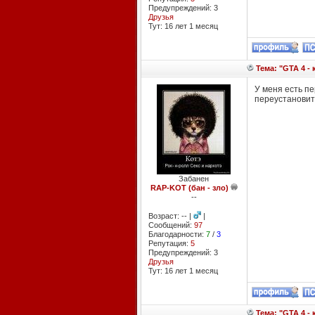
Предупреждений: 3
Друзья
Тут: 16 лет 1 месяц
Тема: "GTA 4 - 
У меня есть пе
переустановить
Забанен
RAP-KOT (бан - зло)
--
Возраст: -- |
|
Сообщений:
97
Благодарности:
7
/
3
Репутация:
5
Предупреждений: 3
Друзья
Тут: 16 лет 1 месяц
Тема: "GTA 4 - 