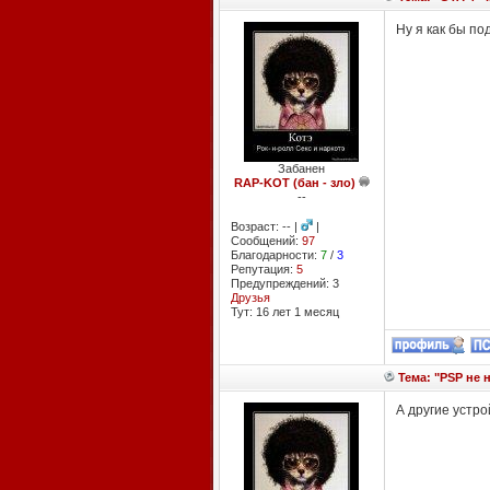
Ну я как бы по
Забанен
RAP-KOT (бан - зло)
--
Возраст: -- |
|
Сообщений:
97
Благодарности:
7
/
3
Репутация:
5
Предупреждений: 3
Друзья
Тут: 16 лет 1 месяц
Тема: "PSP не 
А другие устро