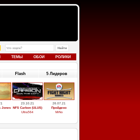
Ы
ТЕМЫ
ОБОИ
РОЛИКИ
Flash
5 Лидеров
21
23.10.21
26.07.21
a Jones
NFS Carbon (ULUS)
Пройдено
Ultra564
MrNo