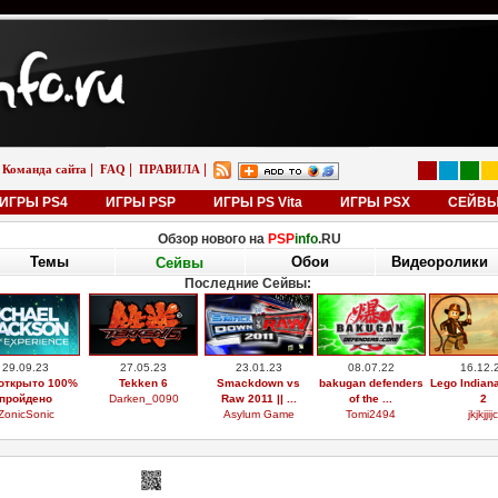
|
|
|
Команда сайта
FAQ
ПРАВИЛА
ИГРЫ PS4
ИГРЫ PSP
ИГРЫ PS Vita
ИГРЫ PSX
СЕЙВ
Обзор нового на
PSP
info
.RU
Темы
Обои
Видеоролики
Сейвы
Последние Сейвы:
29.09.23
27.05.23
23.01.23
08.07.22
16.12.
открыто 100%
Tekken 6
Smackdown vs
bakugan defenders
Lego Indian
пройдено
Darken_0090
Raw 2011 || ...
of the ...
2
ZonicSonic
Asylum Game
Tomi2494
jkjkjjijc