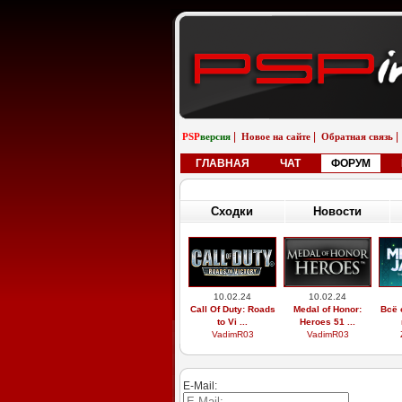
|
|
|
PSP
версия
Новое на сайте
Обратная связь
ГЛАВНАЯ
ЧАТ
ФОРУМ
Сходки
Новости
10.02.24
10.02.24
Call Of Duty: Roads
Medal of Honor:
Всё 
to Vi ...
Heroes 51 ...
VadimR03
VadimR03
E-Mail: