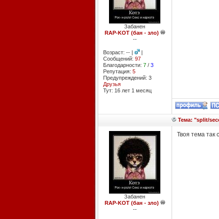
Забанен
RAP-KOT (бан - зло)
--
Возраст: -- |
|
Сообщений:
97
Благодарности:
7
/
3
Репутация:
5
Предупреждений: 3
Друзья
Тут: 16 лет 1 месяц
Тема: "split/sec
Твоя тема так
Забанен
RAP-KOT (бан - зло)
--