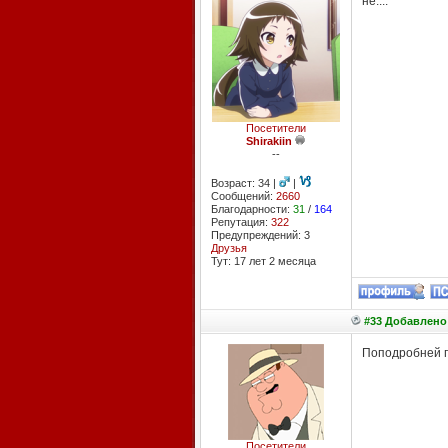
не....
Посетители
Shirakiin
--
Возраст: 34 |
|
Сообщений:
2660
Благодарности:
31
/
164
Репутация:
322
Предупреждений: 3
Друзья
Тут: 17 лет 2 месяцa
#33 Добавлено:
Поподробней 
Посетители