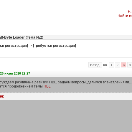
На
Найти с
lf-Byte Loader (Тема №2)
ся регистрация]
->
[требуется регистрация]
««
Назад
1
2
3
4
26 июня 2010 22:27
бсуждаем различные ревизии HBL, задаём вопросы, делимся впечатлениями...
яется продолжением темы
HBL
я: