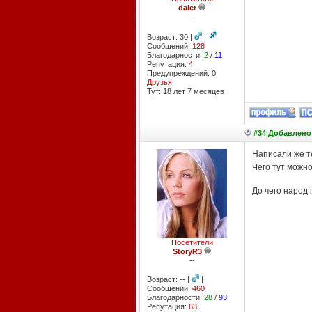
daler
--
Возраст: 30 |
|
Сообщений:
128
Благодарности:
2
/
11
Репутация:
4
Предупреждений: 0
Друзья
Тут: 18 лет 7 месяцев
#34 Добавлено:
Написали же т
Чего тут можн
До чего народ 
Посетители
StoryR3
--
Возраст: -- |
|
Сообщений:
460
Благодарности:
28
/
93
Репутация:
63