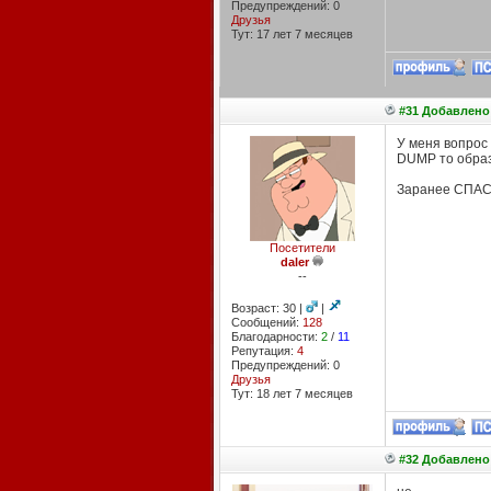
Предупреждений: 0
Друзья
Тут: 17 лет 7 месяцев
#31 Добавлено:
У меня вопрос 
DUMP то образ 
Заранее СПА
Посетители
daler
--
Возраст: 30 |
|
Сообщений:
128
Благодарности:
2
/
11
Репутация:
4
Предупреждений: 0
Друзья
Тут: 18 лет 7 месяцев
#32 Добавлено: