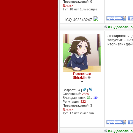
Предупреждений: 0
Друзья
Тут: 18 лет 10 месяцев
ICQ: 408343247
#35 Добавлено:
скопировать - 
запустить - не
итог - эпик фэй
Посетители
Shirakiin
--
Возраст: 34 |
|
Сообщений:
2660
Благодарности:
31
/
164
Репутация:
322
Предупреждений: 3
Друзья
Тут: 17 лет 2 месяцa
#36 Добавлено: