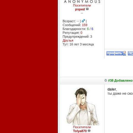
Посетители
psped
--
Возраст: -- |
|
Сообщений:
159
Благодарности:
6
/
6
Репутация:
0
Предупреждений: 3
Друзья
Тут: 16 лет 3 месяцa
#38 Добавлено:
daler
,
ты даже не ск
Посетители
Tolya870