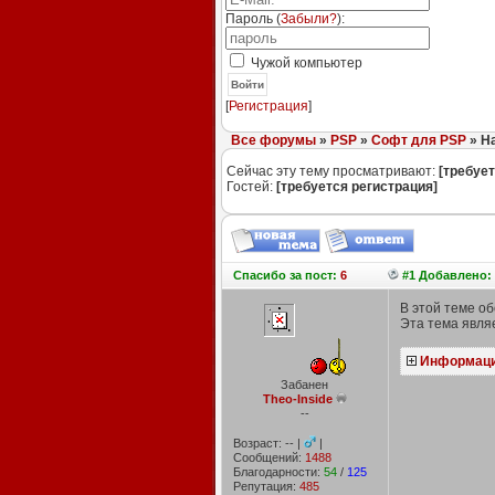
Пароль (
Забыли?
):
Чужой компьютер
Войти
[
Регистрация
]
Все форумы
»
PSP
»
Софт для PSP
» Ha
Сейчас эту тему просматривают:
[требует
Гостей:
[требуется регистрация]
Спасибо
за пост:
6
#1 Добавлено: 
В этой теме о
Эта тема явл
Информаци
Забанен
Theo-Inside
--
Возраст: -- |
|
Сообщений:
1488
Благодарности:
54
/
125
Репутация:
485