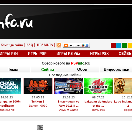
|
|
|
Команда сайта
FAQ
ПРАВИЛА
ИГРЫ PS4
ИГРЫ PSP
ИГРЫ PS Vita
ИГРЫ PSX
СЕЙВ
Обзор нового на
PSP
info
.RU
Темы
Обои
Видеоролики
Сейвы
Последние Сейвы:
29.09.23
27.05.23
23.01.23
08.07.22
16.12.
открыто 100%
Tekken 6
Smackdown vs
bakugan defenders
Lego Indian
пройдено
Darken_0090
Raw 2011 || ...
of the ...
2
ZonicSonic
Asylum Game
Tomi2494
jkjkjjijc