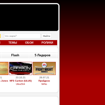
Ы
ТЕМЫ
ОБОИ
РОЛИКИ
Flash
5 Лидеров
21
23.10.21
26.07.21
a Jones
NFS Carbon (ULUS)
Пройдено
Ultra564
MrNo