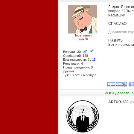
Ладно. Я все п
вопрос ?? Ты с
насмешки.
СПАСИБО
Добавлено спус
Посетители
daler
FlasHXS
--
Вот и нормаль
Возраст: 30 |
|
Сообщений:
128
Благодарности:
2
/
11
Репутация:
4
Предупреждений: 0
Друзья
Тут: 18 лет 7 месяцев
#37 Добавлено:
ARTUR-280
, ф