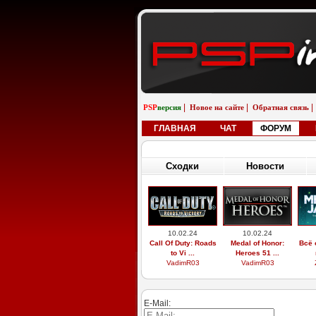
|
|
|
PSP
версия
Новое на сайте
Обратная связь
ГЛАВНАЯ
ЧАТ
ФОРУМ
Сходки
Новости
10.02.24
10.02.24
Call Of Duty: Roads
Medal of Honor:
Всё 
to Vi ...
Heroes 51 ...
VadimR03
VadimR03
E-Mail: