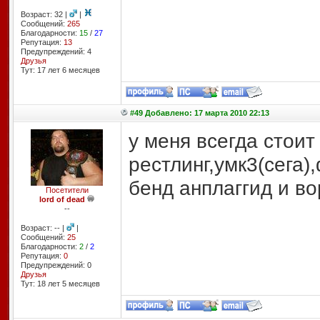
Возраст: 32 |
|
Сообщений:
265
Благодарности:
15
/
27
Репутация:
13
Предупреждений: 4
Друзья
Тут: 17 лет 6 месяцев
#49 Добавлено: 17 марта 2010 22:13
у меня всегда стоит
рестлинг,умк3(сега)
бенд анплаггид и в
Посетители
lord of dead
--
Возраст: -- |
|
Сообщений:
25
Благодарности:
2
/
2
Репутация:
0
Предупреждений: 0
Друзья
Тут: 18 лет 5 месяцев