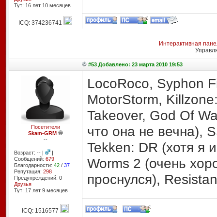
Тут: 16 лет 10 месяцев
ICQ: 374236741
Интерактивная пане
Управл
#53 Добавлено: 23 марта 2010 19:53
LocoRoco, Syphon Fil
MotorStorm, Killzone:
Takeover, God Of War
что она не вечна), S
Посетители
Skam-GRM
--
Tekken: DR (хотя я и
Возраст: -- |
|
Worms 2 (очень хор
Сообщений:
679
Благодарности:
42
/
37
Репутация:
298
проснулся), Resistan
Предупреждений: 0
Друзья
Тут: 17 лет 9 месяцев
ICQ: 1516577