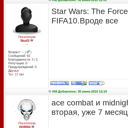
#58 Добавлено: 30 июня 2010 12:01
Star Wars: The Force
FIFA10.Вроде все
Посетители
Skull2
--
Возраст: -- |
|
Сообщений:
63
Благодарности:
5
/
1
Репутация:
0
Предупреждений: 0
Друзья
Тут: 17 лет
#59 Добавлено: 30 июня 2010 12:19
ace combat и midnight
вторая, уже 7 месяц 
Посетители
HORNS