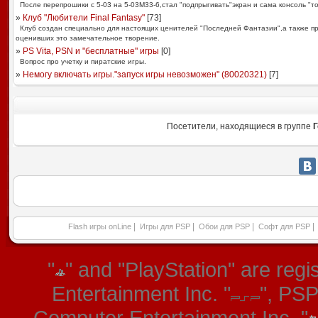
После перепрошики с 5-03 на 5-03М33-6,стал "подпрыгивать"экран и сама консоль "т
»
Клуб "Любители Final Fantasy"
[
73
]
Клуб создан специально для настоящих ценителей "Последней Фантазии",а также п
оценивших это замечательное творение.
»
PS Vita, PSN и "бесплатные" игры
[
0
]
Вопрос про учетку и пиратские игры.
»
Немогу включать игры."запуск игры невозможен" (80020321)
[
7
]
Посетители, находящиеся в группе
Г
|
|
|
|
Flash игры onLine
Игры для PSP
Обои для PSP
Софт для PSP
"
" and "PlayStation" are re
Entertainment Inc. "
", PS