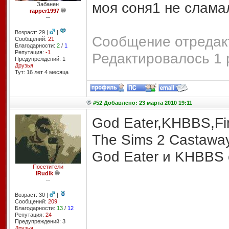
моя соня1 не сламал
Забанен
rapper1997
--
Возраст: 29 |
|
Сообщение отредакт
Сообщений:
21
Благодарности:
2
/
1
Репутация:
-1
Редактировалось 1 
Предупреждений: 1
Друзья
Тут: 16 лет 4 месяцa
#52 Добавлено: 23 марта 2010 19:11
God Eater,KHBBS,Fina
The Sims 2 Castawa
God Eater и KHBBS 
Посетители
iRudik
--
Возраст: 30 |
|
Сообщений:
209
Благодарности:
13
/
12
Репутация:
24
Предупреждений: 3
Друзья