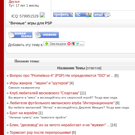
Друзья
Тут: 17 лет 1 месяц
ICQ: 579951529
"Вечные" игры для PSP
Добавить эту тему в
Похожие темы:
Название Темы
[ответов]
»
Вопрос про "Prometeus-4" (PSP) Не определяются "ISO" иг ...
[
6
]
»
Игры жанров : "экшен" и "шутеров"
[
4
]
Скиньте названия игр
»
Клуб любителей московского "Спартака"
[
11
]
Вы верите в "мясо" и восхищайтесь его скоросной игрой? Тогда вам сюда.
»
Любители футбольного миланского клуба "Интернационале"
[
9
]
Вы любите миланский "Интер" и восхищайтесь Джузепе Миацио? Тогда вам сюда.
»
Бунт на корабле
[
1
]
"Начиню тупить" или "помогите пройти"
»
Блин, "дисковод" из-за чегото неработает и не "жужжит" ...
[
16
]
»
Тормозит psp после перепрошивки!
[
6
]