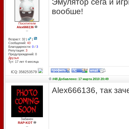
Эмулятор сега и игр
вообше!
Посетители
Alex666136
--
Возраст: 32 |
|
Сообщений:
43
Благодарности:
0
/
3
Репутация:
3
Предупреждений: 0
Друзья
Тут: 17 лет 4 месяцa
ICQ: 358253579
#48 Добавлено: 17 марта 2010 20:49
Alex666136, так зач
Забанен
RAP-KOT
--