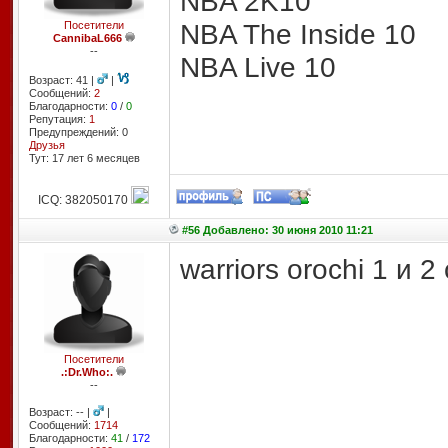
NBA 2K10
NBA The Inside 10
Посетители
CannibaL666
--
NBA Live 10
Возраст: 41 |
|
Сообщений:
2
Благодарности:
0
/
0
Репутация:
1
Предупреждений: 0
Друзья
Тут: 17 лет 6 месяцев
ICQ: 382050170
#56 Добавлено: 30 июня 2010 11:21
warriors orochi 1 и 
Посетители
.:Dr.Who:.
--
Возраст: -- |
|
Сообщений:
1714
Благодарности:
41
/
172