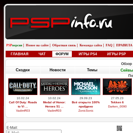
|
|
|
|
|
PSP
версия
Новое на сайте
Обратная связь
Команда сайта
FAQ
ПРАВИЛА
ГЛАВНАЯ
ЧАТ
ФОРУМ
ИГРЫ PS4
ИГРЫ PSP
Обзор 
Сходки
Новости
Темы
Сейв
По
10.02.24
10.02.24
29.09.23
27.05.23
Call Of Duty: Roads
Medal of Honor:
Всё открыто 100%
Tekken 6
to Vi ...
Heroes 51 ...
пройдено
Darken_0090
VadimR03
VadimR03
ZonicSonic
E-Mail: