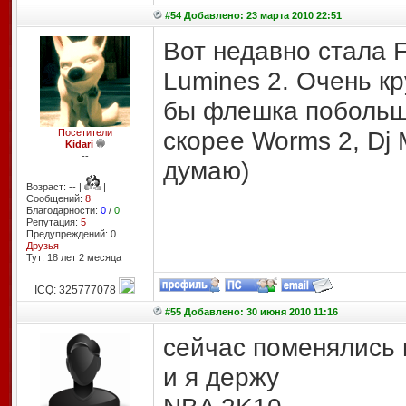
#54 Добавлено: 23 марта 2010 22:51
Вот недавно стала F
Lumines 2. Очень к
бы флешка побольше 
скорее Worms 2, Dj M
Посетители
Kidari
--
думаю)
Возраст: -- |
|
Сообщений:
8
Благодарности:
0
/
0
Репутация:
5
Предупреждений: 0
Друзья
Тут: 18 лет 2 месяцa
ICQ: 325777078
#55 Добавлено: 30 июня 2010 11:16
сейчас поменялись 
и я держу