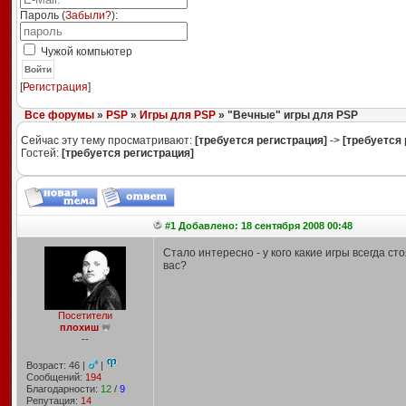
Пароль (
Забыли?
):
Чужой компьютер
Войти
[
Регистрация
]
Все форумы
»
PSP
»
Игры для PSP
» "Вечные" игры для PSP
Сейчас эту тему просматривают:
[требуется регистрация]
->
[требуется 
Гостей:
[требуется регистрация]
#1 Добавлено: 18 сентября 2008 00:48
Стало интересно - у кого какие игры всегда ст
вас?
Посетители
плохиш
--
Возраст: 46 |
|
Сообщений:
194
Благодарности:
12
/
9
Репутация:
14