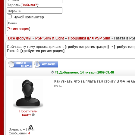
Пароль (
Забыли?
):
Чужой компьютер
Войти
[
Регистрация
]
Все форумы
»
PSP Slim & Light
»
Прошивки для PSP Slim
» Плата в PSP
Сейчас эту тему просматривают:
[требуется регистрация]
->
[требуется 
Гостей:
[требуется регистрация]
#1 Добавлено: 14 января 2009 09:48
Как узнать, что за плата там стоит? В ФАТке б
нет..
Посетители
timtff
--
Возраст: -- |
|
Сообщений:
4