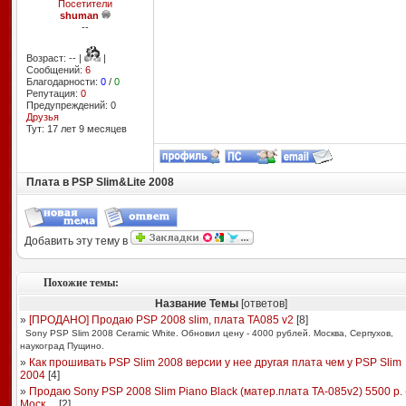
Посетители
shuman
--
Возраст: -- |
|
Сообщений:
6
Благодарности:
0
/
0
Репутация:
0
Предупреждений: 0
Друзья
Тут: 17 лет 9 месяцев
Плата в PSP Slim&Lite 2008
Добавить эту тему в
Похожие темы:
Название Темы
[ответов]
»
[ПРОДАНО] Продаю PSP 2008 slim, плата TA085 v2
[
8
]
Sony PSP Slim 2008 Ceramic White. Обновил цену - 4000 рублей. Москва, Серпухов,
наукоград Пущино.
»
Как прошивать PSP Slim 2008 версии у нее другая плата чем у PSP Slim
2004
[
4
]
»
Продаю Sony PSP 2008 Slim Piano Black (матер.плата TA-085v2) 5500 р. 
Моск ...
[
2
]