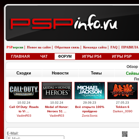
|
|
|
|
|
PSP
версия
Новое на сайте
Обратная связь
Команда сайта
FAQ
ПРАВИЛА
ГЛАВНАЯ
ЧАТ
ФОРУМ
ИГРЫ PS4
ИГРЫ PSP
Обзор 
Сходки
Новости
Темы
Сейв
По
10.02.24
10.02.24
29.09.23
27.05.23
Call Of Duty: Roads
Medal of Honor:
Всё открыто 100%
Tekken 6
to Vi ...
Heroes 51 ...
пройдено
Darken_0090
VadimR03
VadimR03
ZonicSonic
E-Mail: