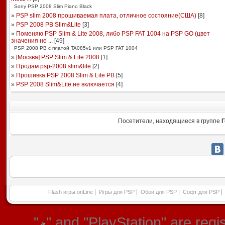
Sony PSP 2008 Slim Piano Black
»
PSP slim 2008 прошиваемая плата, отличное состояние(США)
[
8
]
»
PSP 2008 PB Slim&Lite
[
3
]
»
Поменяю PSP Slim & Lite 2008, либо PSP FAT 1004 на PSP GO (цвет
значения не ...
[
49
]
PSP 2008 PB с платой TA085v1 или PSP FAT 1004
»
[Москва] PSP Slim & Lite 2008
[
1
]
»
Продам psp-2008 slim&lite
[
2
]
»
Прошивка PSP 2008 Slim & Lite PB
[
5
]
»
PSP 2008 Slim&Lite не включается
[
4
]
Посетители, находящиеся в группе
Г
|
|
|
|
Flash игры onLine
Игры для PSP
Обои для PSP
Софт для PSP
"
" and "PlayStation" are re