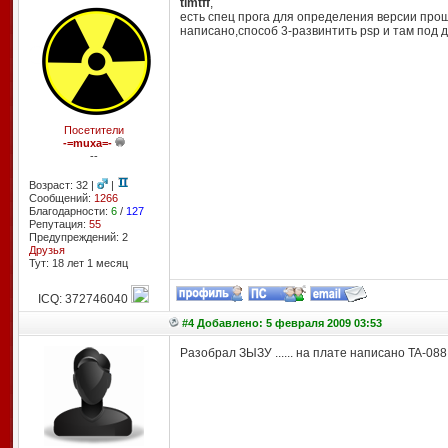
timtff
,
есть спец прога для определения версии прош
написано,способ 3-развинтить psp и там под
Посетители
-=muxa=-
--
Возраст: 32 |
|
Сообщений:
1266
Благодарности:
6
/
127
Репутация:
55
Предупреждений: 2
Друзья
Тут: 18 лет 1 месяц
ICQ: 372746040
#4 Добавлено: 5 февраля 2009 03:53
Разобрал ЗЫЗУ ...... на плате написано TA-08