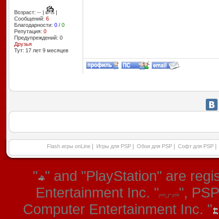
Возраст: -- |
|
Сообщений:
6
Благодарности:
0
/
0
Репутация:
0
Предупреждений: 0
Друзья
Тут: 17 лет 9 месяцев
|
|
|
|
Flash игры onLine
Игры для PSP
Обои для PSP
Софт для PSP
"
" and "PlayStation" are re
Entertainment Inc. "
", PS
Computer Entertainment Inc. "