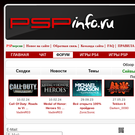
|
|
|
|
|
PSP
версия
Новое на сайте
Обратная связь
Команда сайта
FAQ
ПРАВИЛА
ГЛАВНАЯ
ЧАТ
ФОРУМ
ИГРЫ PS4
ИГРЫ PSP
Обзор 
Сходки
Новости
Темы
Сейв
По
10.02.24
10.02.24
29.09.23
27.05.23
Call Of Duty: Roads
Medal of Honor:
Всё открыто 100%
Tekken 6
to Vi ...
Heroes 51 ...
пройдено
Darken_0090
VadimR03
VadimR03
ZonicSonic
E-Mail: