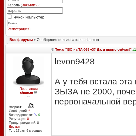
Пароль (
Забыли?
):
Чужой компьютер
Войти
[
Регистрация
]
Все форумы
»
Сообщения пользователя - shuman
Тема: "ISO на TA-088 v3? Да, и прямо сейчас!"
#1
levon9428
А у тебя встала эта
ЗЫЗА не 2000, почем
Посетители
shuman
--
первоначальной вер
Возраст: -- |
|
Сообщений:
6
Благодарности:
0
/
0
Репутация:
0
Предупреждений: 0
Друзья
Тут: 17 лет 9 месяцев