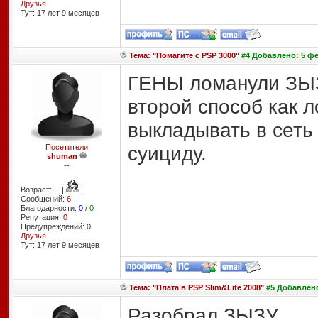
Друзья
Тут: 17 лет 9 месяцев
Тема: "Помагите с PSP 3000"
#4 Добавлено: 5 фе
ГЕНЫ ломанули ЗЫЗУ
второй способ как л
выкладывать в сеть 
суициду.
Посетители
shuman
--
Возраст: -- |
|
Сообщений:
6
Благодарности:
0
/
0
Репутация:
0
Предупреждений: 0
Друзья
Тут: 17 лет 9 месяцев
Тема: "Плата в PSP Slim&Lite 2008"
#5 Добавлено
Разобрал ЗЫЗУ .....