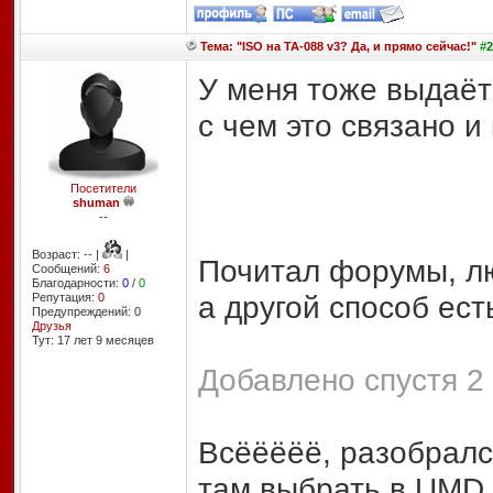
Тема: "ISO на TA-088 v3? Да, и прямо сейчас!"
#2
У меня тоже выдаёт 
с чем это связано и
Посетители
shuman
--
Возраст: -- |
|
Почитал форумы, лю
Сообщений:
6
Благодарности:
0
/
0
а другой способ ест
Репутация:
0
Предупреждений: 0
Друзья
Тут: 17 лет 9 месяцев
Добавлено спустя 2 
Всёёёёё, разобралс
там выбрать в UMD 