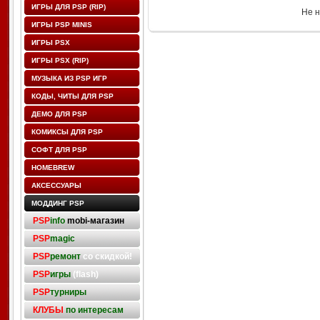
ИГРЫ ДЛЯ PSP (RIP)
Не н
ИГРЫ PSP MINIS
ИГРЫ PSX
ИГРЫ PSX (RIP)
МУЗЫКА ИЗ PSP ИГР
КОДЫ, ЧИТЫ ДЛЯ PSP
ДЕМО ДЛЯ PSP
КОМИКСЫ ДЛЯ PSP
СОФТ ДЛЯ PSP
HOMEBREW
АКСЕССУАРЫ
МОДДИНГ PSP
PSP
info
mobi-магазин
PSP
magic
PSP
ремонт
со скидкой!
PSP
игры
(flash)
PSP
турниры
КЛУБЫ
по интересам