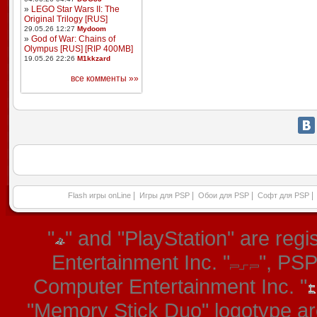
»
LEGO Star Wars II: The
Original Trilogy [RUS]
29.05.26 12:27
Mydoom
»
God of War: Chains of
Olympus [RUS] [RIP 400MB]
19.05.26 22:26
M1kkzard
все комменты »»
|
|
|
|
Flash игры onLine
Игры для PSP
Обои для PSP
Софт для PSP
"
" and "PlayStation" are re
Entertainment Inc. "
", PS
Computer Entertainment Inc. "
"Memory Stick Duo" logotype ar