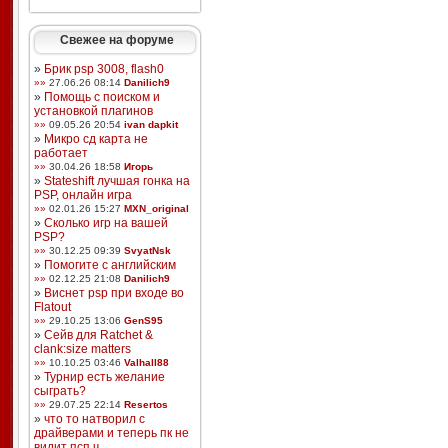
Свежее на форуме
»
Брик psp 3008, flash0
»»
27.06.26 08:14
Danilich9
»
Помощь с поиском и
установкой плагинов
»»
09.05.26 20:54
ivan dapkit
»
Микро сд карта не
работает
»»
30.04.26 18:58
Игорь
»
Stateshift лучшая гонка на
PSP, онлайн игра
»»
02.01.26 15:27
MXN_original
»
Сколько игр на вашей
PSP?
»»
30.12.25 09:39
SvyatNsk
»
Помогите с английским
»»
02.12.25 21:08
Danilich9
»
Виснет psp при входе во
Flatout
»»
29.10.25 13:06
GenS95
»
Сейв для Ratchet &
clank:size matters
»»
10.10.25 03:46
Valhall88
»
Турнир есть желание
сыграть?
»»
29.07.25 22:14
Resertos
»
что то натворил с
драйверами и теперь пк не
видит псп ч ...