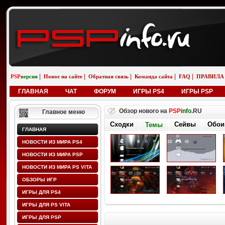
|
|
|
|
|
PSP
версия
Новое на сайте
Обратная связь
Команда сайта
FAQ
ПРАВИЛА
ГЛАВНАЯ
ЧАТ
ФОРУМ
ИГРЫ PS4
ИГРЫ PSP
Обзор нового на
PSP
info
.RU
Главное меню
Сходки
Сейвы
Обои
Темы
ГЛАВНАЯ
НОВОСТИ ИЗ МИРА PS4
НОВОСТИ ИЗ МИРА PSP
НОВОСТИ ИЗ МИРА PS VITA
ОБЗОРЫ ИГР
ИГРЫ ДЛЯ PS4
ИГРЫ ДЛЯ PS VITA
ИГРЫ ДЛЯ PSP