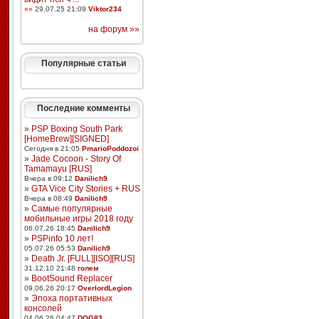
»»
29.07.25 21:09
Viktor234
на форум »»
Популярные статьи
Последние комменты
»
PSP Boxing South Park
[HomeBrew][SIGNED]
Сегодня в 21:05
PmarioPoddozoi
»
Jade Cocoon - Story Of
Tamamayu [RUS]
Вчера в 09:12
Danilich9
»
GTA Vice City Stories + RUS
Вчера в 08:49
Danilich9
»
Самые популярные
мобильные игры 2018 году
06.07.26 18:45
Danilich9
»
PSPinfo 10 лет!
05.07.26 05:53
Danilich9
»
Death Jr. [FULL][ISO][RUS]
31.12.10 21:48
голем
»
BootSound Replacer
09.06.26 20:17
OverlordLegion
»
Эпоха портативных
консолей
04.06.26 04:47
DOG83