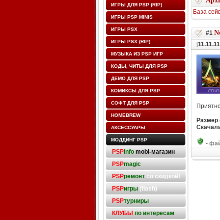
Архи
ИГРЫ ДЛЯ PSP (RIP)
База сей
ИГРЫ PSP MINIS
ИГРЫ PSX
N
#1
ИГРЫ PSX (RIP)
[
11.11.11
МУЗЫКА ИЗ PSP ИГР
КОДЫ, ЧИТЫ ДЛЯ PSP
ДЕМО ДЛЯ PSP
КОМИКСЫ ДЛЯ PSP
СОФТ ДЛЯ PSP
Приятно
HOMEBREW
Размер
Скачали
АКСЕССУАРЫ
МОДДИНГ PSP
-
фай
PSP
info
mobi-магазин
PSP
magic
PSP
ремонт
со скидкой!
PSP
игры
(flash)
PSP
турниры
КЛУБЫ
по интересам