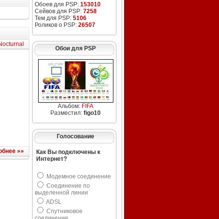
Обоев для PSP:
153010
Сейвов для PSP:
7258
Тем для PSP:
5106
Роликов о PSP:
26507
Nocturnal
Обои для PSP
Альбом:
FIFA
Разместил:
figo10
Голосование
обнее »»
Как Вы подключены к
Интернет?
Модемное соединение
Соединение по
выделенной линии
ADSL
Спутниковое
соединение