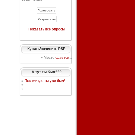
Показать все опросы
Купить/починить PSP
» Место
сдается
...
А тут ты был???
»
Покажи где ты уже был!
»
»