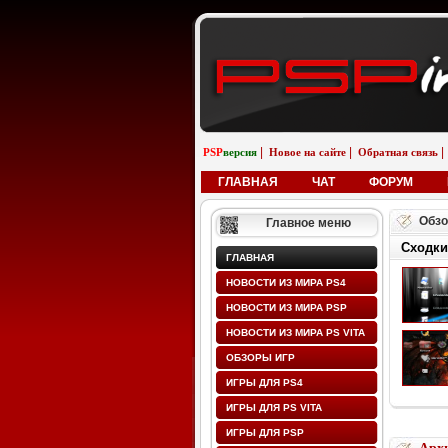
|
|
|
PSP
версия
Новое на сайте
Обратная связь
ГЛАВНАЯ
ЧАТ
ФОРУМ
Обзо
Главное меню
Сходки
ГЛАВНАЯ
НОВОСТИ ИЗ МИРА PS4
НОВОСТИ ИЗ МИРА PSP
НОВОСТИ ИЗ МИРА PS VITA
ОБЗОРЫ ИГР
ИГРЫ ДЛЯ PS4
ИГРЫ ДЛЯ PS VITA
ИГРЫ ДЛЯ PSP