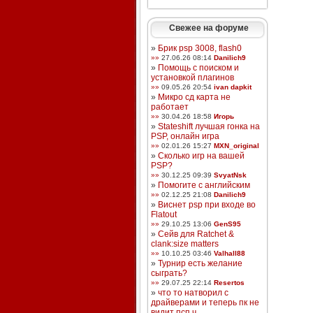
Свежее на форуме
»
Брик psp 3008, flash0
»»
27.06.26 08:14
Danilich9
»
Помощь с поиском и
установкой плагинов
»»
09.05.26 20:54
ivan dapkit
»
Микро сд карта не
работает
»»
30.04.26 18:58
Игорь
»
Stateshift лучшая гонка на
PSP, онлайн игра
»»
02.01.26 15:27
MXN_original
»
Сколько игр на вашей
PSP?
»»
30.12.25 09:39
SvyatNsk
»
Помогите с английским
»»
02.12.25 21:08
Danilich9
»
Виснет psp при входе во
Flatout
»»
29.10.25 13:06
GenS95
»
Сейв для Ratchet &
clank:size matters
»»
10.10.25 03:46
Valhall88
»
Турнир есть желание
сыграть?
»»
29.07.25 22:14
Resertos
»
что то натворил с
драйверами и теперь пк не
видит псп ч ...