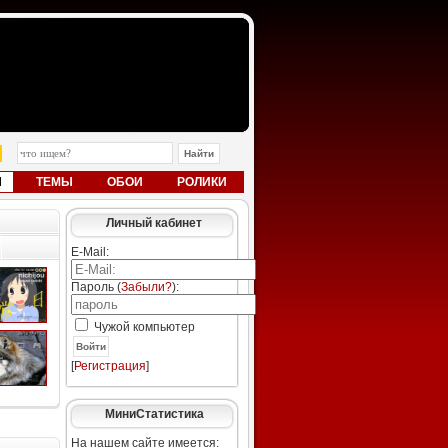
Ы
ТЕМЫ
ОБОИ
РОЛИКИ
Личный кабинет
E-Mail:
Пароль (
Забыли?
):
Чужой компьютер
Войти
[
Регистрация
]
МиниСтатистика
На нашем сайте имеется: