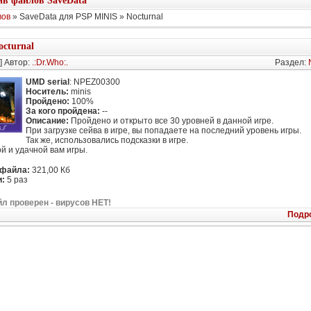
в файлов SaveData
вов
» SaveData для PSP MINIS » Nocturnal
octurnal
] Автор:
.:Dr.Who:.
Раздел:
UMD serial
: NPEZ00300
Носитель:
minis
Пройдено:
100%
За кого пройдена:
--
Описание:
Пройдено и открыто все 30 уровней в данной игре.
При загрузке сейва в игре, вы попадаете на последний уровень игры.
Так же, использовались подсказки в игре.
й и удачной вам игры.
 файла:
321,00 Кб
:
5 раз
л проверен - вирусов НЕТ!
Подр