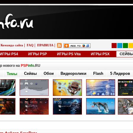
|
|
|
Команда сайта
FAQ
ПРАВИЛА
ИГРЫ PS4
ИГРЫ PSP
ИГРЫ PS Vita
ИГРЫ PSX
СЕЙВ
р нового на
PSP
info
.RU
Сейвы
Обои
Видеоролики
Flash
5 Лидеров
Темы