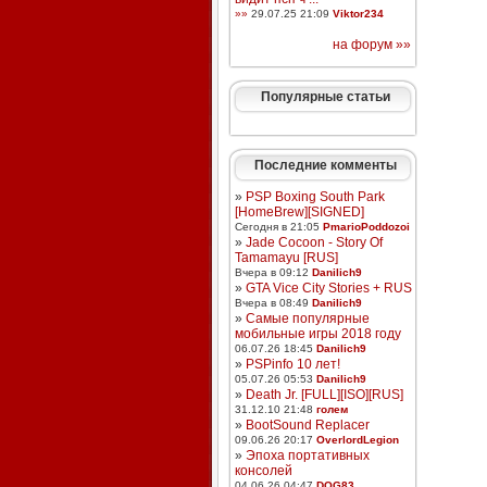
»»
29.07.25 21:09
Viktor234
на форум »»
Популярные статьи
Последние комменты
»
PSP Boxing South Park
[HomeBrew][SIGNED]
Сегодня в 21:05
PmarioPoddozoi
»
Jade Cocoon - Story Of
Tamamayu [RUS]
Вчера в 09:12
Danilich9
»
GTA Vice City Stories + RUS
Вчера в 08:49
Danilich9
»
Самые популярные
мобильные игры 2018 году
06.07.26 18:45
Danilich9
»
PSPinfo 10 лет!
05.07.26 05:53
Danilich9
»
Death Jr. [FULL][ISO][RUS]
31.12.10 21:48
голем
»
BootSound Replacer
09.06.26 20:17
OverlordLegion
»
Эпоха портативных
консолей
04.06.26 04:47
DOG83