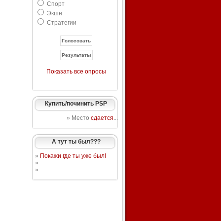
Спорт
Экшн
Стратегии
Показать все опросы
Купить/починить PSP
» Место
сдается
...
А тут ты был???
»
Покажи где ты уже был!
»
»