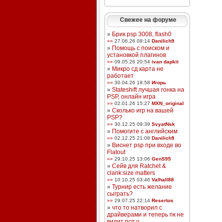
Свежее на форуме
»
Брик psp 3008, flash0
»»
27.06.26 08:14
Danilich9
»
Помощь с поиском и
установкой плагинов
»»
09.05.26 20:54
ivan dapkit
»
Микро сд карта не
работает
»»
30.04.26 18:58
Игорь
»
Stateshift лучшая гонка на
PSP, онлайн игра
»»
02.01.26 15:27
MXN_original
»
Сколько игр на вашей
PSP?
»»
30.12.25 09:39
SvyatNsk
»
Помогите с английским
»»
02.12.25 21:08
Danilich9
»
Виснет psp при входе во
Flatout
»»
29.10.25 13:06
GenS95
»
Сейв для Ratchet &
clank:size matters
»»
10.10.25 03:46
Valhall88
»
Турнир есть желание
сыграть?
»»
29.07.25 22:14
Resertos
»
что то натворил с
драйверами и теперь пк не
видит псп ч ...