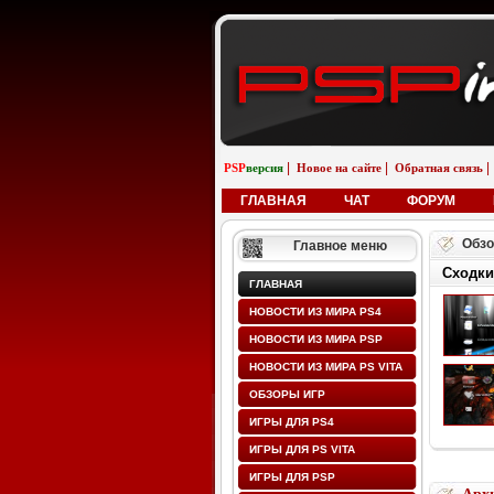
|
|
|
PSP
версия
Новое на сайте
Обратная связь
ГЛАВНАЯ
ЧАТ
ФОРУМ
Обзо
Главное меню
Сходки
ГЛАВНАЯ
НОВОСТИ ИЗ МИРА PS4
НОВОСТИ ИЗ МИРА PSP
НОВОСТИ ИЗ МИРА PS VITA
ОБЗОРЫ ИГР
ИГРЫ ДЛЯ PS4
ИГРЫ ДЛЯ PS VITA
ИГРЫ ДЛЯ PSP