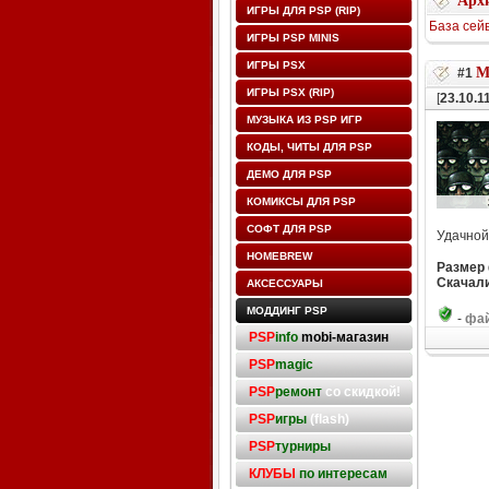
Архи
ИГРЫ ДЛЯ PSP (RIP)
База сей
ИГРЫ PSP MINIS
ИГРЫ PSX
M
#1
ИГРЫ PSX (RIP)
[
23.10.1
МУЗЫКА ИЗ PSP ИГР
КОДЫ, ЧИТЫ ДЛЯ PSP
ДЕМО ДЛЯ PSP
КОМИКСЫ ДЛЯ PSP
СОФТ ДЛЯ PSP
Удачной
HOMEBREW
Размер
Скачали
АКСЕССУАРЫ
МОДДИНГ PSP
-
фай
PSP
info
mobi-магазин
PSP
magic
PSP
ремонт
со скидкой!
PSP
игры
(flash)
PSP
турниры
КЛУБЫ
по интересам