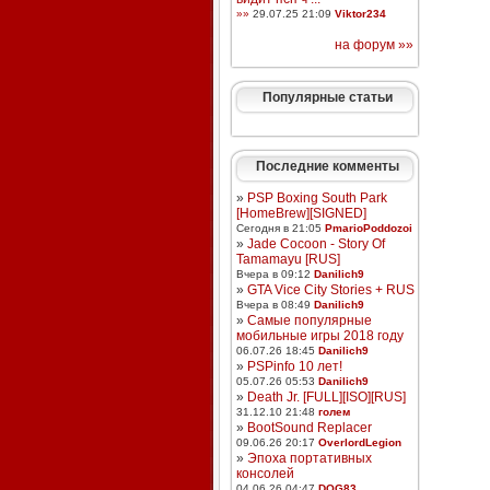
»»
29.07.25 21:09
Viktor234
на форум »»
Популярные статьи
Последние комменты
»
PSP Boxing South Park
[HomeBrew][SIGNED]
Сегодня в 21:05
PmarioPoddozoi
»
Jade Cocoon - Story Of
Tamamayu [RUS]
Вчера в 09:12
Danilich9
»
GTA Vice City Stories + RUS
Вчера в 08:49
Danilich9
»
Самые популярные
мобильные игры 2018 году
06.07.26 18:45
Danilich9
»
PSPinfo 10 лет!
05.07.26 05:53
Danilich9
»
Death Jr. [FULL][ISO][RUS]
31.12.10 21:48
голем
»
BootSound Replacer
09.06.26 20:17
OverlordLegion
»
Эпоха портативных
консолей
04.06.26 04:47
DOG83