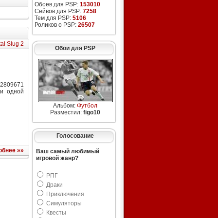
Обоев для PSP:
153010
Сейвов для PSP:
7258
Тем для PSP:
5106
Роликов о PSP:
26507
al Slug 2
Обои для PSP
 2809671
ни одной
Альбом:
Футбол
Разместил:
figo10
Голосование
обнее »»
Ваш самый любимый
игровой жанр?
РПГ
Драки
Приключения
Симуляторы
Квесты