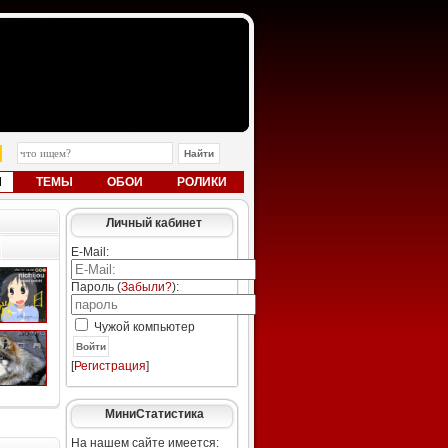
Ы
ТЕМЫ
ОБОИ
РОЛИКИ
Личный кабинет
E-Mail:
Пароль (
Забыли?
):
Чужой компьютер
Войти
[
Регистрация
]
МиниСтатистика
На нашем сайте имеется: