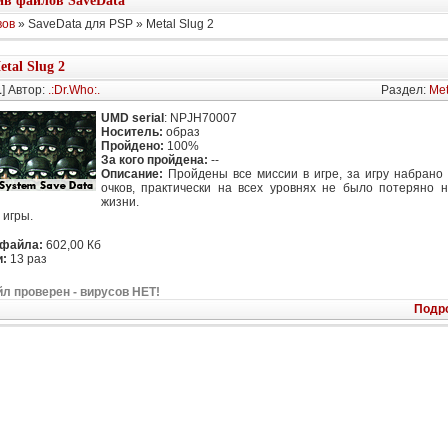
в файлов SaveData
вов
» SaveData для PSP » Metal Slug 2
etal Slug 2
1
] Автор:
.:Dr.Who:.
Раздел:
Met
UMD serial
: NPJH70007
Носитель:
образ
Пройдено:
100%
За кого пройдена:
--
Описание:
Пройдены все миссии в игре, за игру набрано
очков, практически на всех уровнях не было потеряно 
жизни.
 игры.
 файла:
602,00 Кб
:
13 раз
л проверен - вирусов НЕТ!
Подр