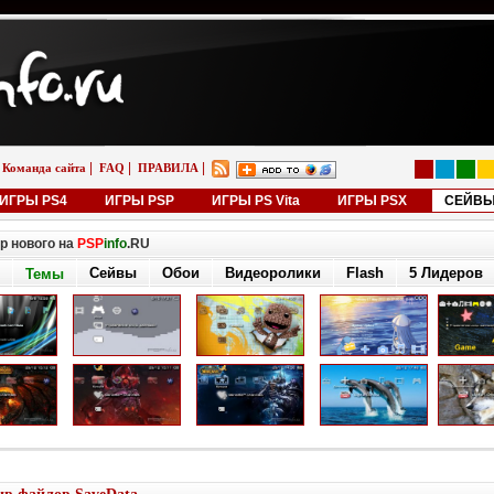
|
|
|
Команда сайта
FAQ
ПРАВИЛА
ИГРЫ PS4
ИГРЫ PSP
ИГРЫ PS Vita
ИГРЫ PSX
СЕЙВ
р нового на
PSP
info
.RU
Сейвы
Обои
Видеоролики
Flash
5 Лидеров
Темы