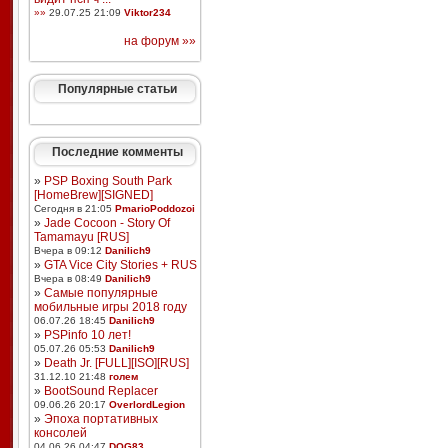
»»
29.07.25 21:09
Viktor234
на форум »»
Популярные статьи
Последние комменты
»
PSP Boxing South Park
[HomeBrew][SIGNED]
Сегодня в 21:05
PmarioPoddozoi
»
Jade Cocoon - Story Of
Tamamayu [RUS]
Вчера в 09:12
Danilich9
»
GTA Vice City Stories + RUS
Вчера в 08:49
Danilich9
»
Самые популярные
мобильные игры 2018 году
06.07.26 18:45
Danilich9
»
PSPinfo 10 лет!
05.07.26 05:53
Danilich9
»
Death Jr. [FULL][ISO][RUS]
31.12.10 21:48
голем
»
BootSound Replacer
09.06.26 20:17
OverlordLegion
»
Эпоха портативных
консолей
04.06.26 04:47
DOG83