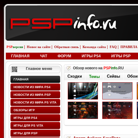
|
|
|
|
|
PSP
версия
Новое на сайте
Обратная связь
Команда сайта
FAQ
ПРАВИЛА
ГЛАВНАЯ
ЧАТ
ФОРУМ
ИГРЫ PS4
ИГРЫ PSP
Обзор нового на
PSP
info
.RU
Главное меню
Сходки
Сейвы
Обои
Темы
ГЛАВНАЯ
НОВОСТИ ИЗ МИРА PS4
НОВОСТИ ИЗ МИРА PSP
НОВОСТИ ИЗ МИРА PS VITA
ОБЗОРЫ ИГР
ИГРЫ ДЛЯ PS4
ИГРЫ ДЛЯ PS VITA
ИГРЫ ДЛЯ PSP