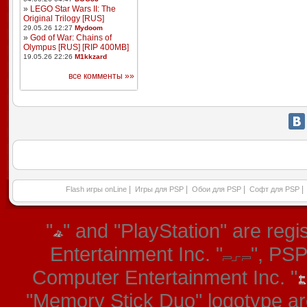
»
LEGO Star Wars II: The
Original Trilogy [RUS]
29.05.26 12:27
Mydoom
»
God of War: Chains of
Olympus [RUS] [RIP 400MB]
19.05.26 22:26
M1kkzard
все комменты »»
|
|
|
|
Flash игры onLine
Игры для PSP
Обои для PSP
Софт для PSP
"
" and "PlayStation" are re
Entertainment Inc. "
", PS
Computer Entertainment Inc. "
"Memory Stick Duo" logotype ar