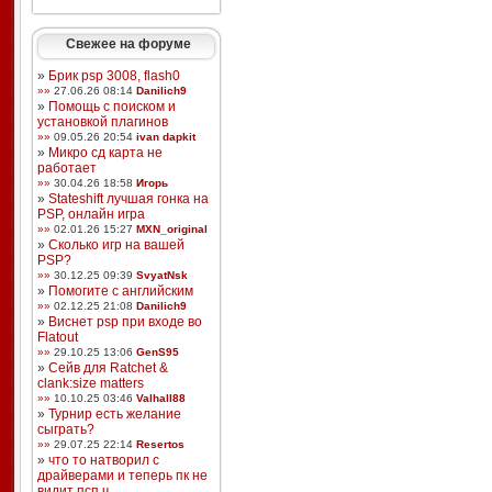
Свежее на форуме
»
Брик psp 3008, flash0
»»
27.06.26 08:14
Danilich9
»
Помощь с поиском и
установкой плагинов
»»
09.05.26 20:54
ivan dapkit
»
Микро сд карта не
работает
»»
30.04.26 18:58
Игорь
»
Stateshift лучшая гонка на
PSP, онлайн игра
»»
02.01.26 15:27
MXN_original
»
Сколько игр на вашей
PSP?
»»
30.12.25 09:39
SvyatNsk
»
Помогите с английским
»»
02.12.25 21:08
Danilich9
»
Виснет psp при входе во
Flatout
»»
29.10.25 13:06
GenS95
»
Сейв для Ratchet &
clank:size matters
»»
10.10.25 03:46
Valhall88
»
Турнир есть желание
сыграть?
»»
29.07.25 22:14
Resertos
»
что то натворил с
драйверами и теперь пк не
видит псп ч ...