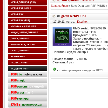
Архив файлов SaveData
ИГРЫ ДЛЯ PSP (RIP)
База сейвов
» SaveData для PSP MINIS 
ИГРЫ PSP MINIS
ИГРЫ PSX
greenTechPLUS+
#1
ИГРЫ PSX (RIP)
[
17.10.11
] Автор:
.:Dr.Who:.
МУЗЫКА ИЗ PSP ИГР
UMD serial
: NPEZ00299
Носитель:
minis
КОДЫ, ЧИТЫ ДЛЯ PSP
Пройдено:
100%
За кого пройдена:
--
ДЕМО ДЛЯ PSP
Описание:
Успешно про
КОМИКСЫ ДЛЯ PSP
набрано 23 медали, 5 
также открыто много фон
СОФТ ДЛЯ PSP
Приятной и удачной игры.
HOMEBREW
Размер файла:
12,00 Кб
Скачали:
4 раз
АКСЕССУАРЫ
МОДДИНГ PSP
-
файл проверен - вирусов НЕТ!
PSP
info
mobi-магазин
PSP
magic
PSP
ремонт
со скидкой!
PSP
игры
(flash)
PSP
турниры
КЛУБЫ
по интересам