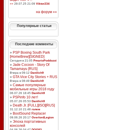
»»
29.07.25 21:09
Viktor234
на форум »»
Популярные статьи
Последние комменты
»
PSP Boxing South Park
[HomeBrew][SIGNED]
Сегодня в 21:05
PmarioPoddozoi
»
Jade Cocoon - Story Of
Tamamayu [RUS]
Вчера в 09:12
Danilich9
»
GTA Vice City Stories + RUS
Вчера в 08:49
Danilich9
»
Самые популярные
мобильные игры 2018 году
06.07.26 18:45
Danilich9
»
PSPinfo 10 лет!
05.07.26 05:53
Danilich9
»
Death Jr. [FULL][ISO][RUS]
31.12.10 21:48
голем
»
BootSound Replacer
09.06.26 20:17
OverlordLegion
»
Эпоха портативных
консолей
04.06.26 04:47
DOG83