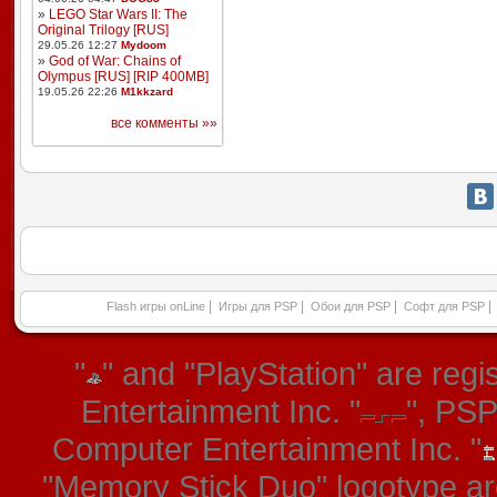
»
LEGO Star Wars II: The
Original Trilogy [RUS]
29.05.26 12:27
Mydoom
»
God of War: Chains of
Olympus [RUS] [RIP 400MB]
19.05.26 22:26
M1kkzard
все комменты »»
|
|
|
|
Flash игры onLine
Игры для PSP
Обои для PSP
Софт для PSP
"
" and "PlayStation" are re
Entertainment Inc. "
", PS
Computer Entertainment Inc. "
"Memory Stick Duo" logotype ar