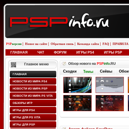
|
|
|
|
|
PSP
версия
Новое на сайте
Обратная связь
Команда сайта
FAQ
ПРАВИЛА
ГЛАВНАЯ
ЧАТ
ФОРУМ
ИГРЫ PS4
ИГРЫ PSP
Обзор нового на
PSP
info
.RU
Главное меню
Сходки
Сейвы
Обои
Темы
ГЛАВНАЯ
НОВОСТИ ИЗ МИРА PS4
НОВОСТИ ИЗ МИРА PSP
НОВОСТИ ИЗ МИРА PS VITA
ОБЗОРЫ ИГР
ИГРЫ ДЛЯ PS4
ИГРЫ ДЛЯ PS VITA
ИГРЫ ДЛЯ PSP