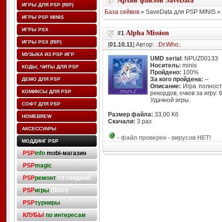
Архив файлов SaveData
ИГРЫ ДЛЯ PSP (RIP)
База сейвов
» SaveData для PSP MINIS » 
ИГРЫ PSP MINIS
ИГРЫ PSX
Alpha Mission
#1
ИГРЫ PSX (RIP)
[
01.10.11
] Автор:
.:Dr.Who:.
МУЗЫКА ИЗ PSP ИГР
UMD serial
: NPUZ00133
Носитель:
minis
КОДЫ, ЧИТЫ ДЛЯ PSP
Пройдено:
100%
За кого пройдена:
--
ДЕМО ДЛЯ PSP
Описание:
Игра полност
КОМИКСЫ ДЛЯ PSP
рекордов, очков за игру: 
Удачной игры.
СОФТ ДЛЯ PSP
Размер файла:
33,00 Кб
HOMEBREW
Скачали:
3 раз
АКСЕССУАРЫ
-
файл проверен - вирусов НЕТ!
МОДДИНГ PSP
PSP
info
mobi-магазин
PSP
magic
PSP
ремонт
со скидкой!
PSP
игры
(flash)
PSP
турниры
КЛУБЫ
по интересам