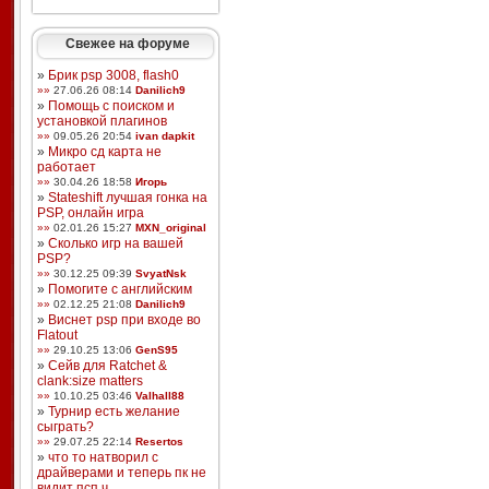
Свежее на форуме
»
Брик psp 3008, flash0
»»
27.06.26 08:14
Danilich9
»
Помощь с поиском и
установкой плагинов
»»
09.05.26 20:54
ivan dapkit
»
Микро сд карта не
работает
»»
30.04.26 18:58
Игорь
»
Stateshift лучшая гонка на
PSP, онлайн игра
»»
02.01.26 15:27
MXN_original
»
Сколько игр на вашей
PSP?
»»
30.12.25 09:39
SvyatNsk
»
Помогите с английским
»»
02.12.25 21:08
Danilich9
»
Виснет psp при входе во
Flatout
»»
29.10.25 13:06
GenS95
»
Сейв для Ratchet &
clank:size matters
»»
10.10.25 03:46
Valhall88
»
Турнир есть желание
сыграть?
»»
29.07.25 22:14
Resertos
»
что то натворил с
драйверами и теперь пк не
видит псп ч ...