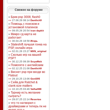
Свежее на форуме
»
Брик psp 3008, flash0
»»
27.06.26 08:14
Danilich9
»
Помощь с поиском и
установкой плагинов
»»
09.05.26 20:54
ivan dapkit
»
Микро сд карта не
работает
»»
30.04.26 18:58
Игорь
»
Stateshift лучшая гонка на
PSP, онлайн игра
»»
02.01.26 15:27
MXN_original
»
Сколько игр на вашей
PSP?
»»
30.12.25 09:39
SvyatNsk
»
Помогите с английским
»»
02.12.25 21:08
Danilich9
»
Виснет psp при входе во
Flatout
»»
29.10.25 13:06
GenS95
»
Сейв для Ratchet &
clank:size matters
»»
10.10.25 03:46
Valhall88
»
Турнир есть желание
сыграть?
»»
29.07.25 22:14
Resertos
»
что то натворил с
драйверами и теперь пк не
видит псп ч ...