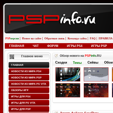
|
|
|
|
|
PSP
версия
Новое на сайте
Обратная связь
Команда сайта
FAQ
ПРАВИЛА
ГЛАВНАЯ
ЧАТ
ФОРУМ
ИГРЫ PS4
ИГРЫ PSP
Обзор нового на
PSP
info
.RU
Главное меню
Сходки
Сейвы
Обои
Темы
ГЛАВНАЯ
НОВОСТИ ИЗ МИРА PS4
НОВОСТИ ИЗ МИРА PSP
НОВОСТИ ИЗ МИРА PS VITA
ОБЗОРЫ ИГР
ИГРЫ ДЛЯ PS4
ИГРЫ ДЛЯ PS VITA
ИГРЫ ДЛЯ PSP