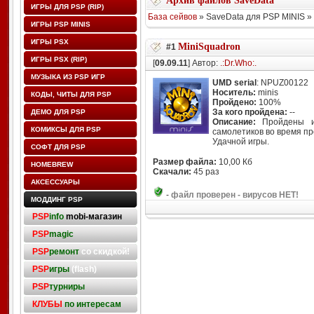
Архив файлов SaveData
ИГРЫ ДЛЯ PSP (RIP)
База сейвов
» SaveData для PSP MINIS »
ИГРЫ PSP MINIS
ИГРЫ PSX
MiniSquadron
#1
ИГРЫ PSX (RIP)
[
09.09.11
] Автор:
.:Dr.Who:.
МУЗЫКА ИЗ PSP ИГР
UMD serial
: NPUZ00122
Носитель:
minis
КОДЫ, ЧИТЫ ДЛЯ PSP
Пройдено:
100%
За кого пройдена:
--
ДЕМО ДЛЯ PSP
Описание:
Пройдены и 
КОМИКСЫ ДЛЯ PSP
самолетиков во время пр
Удачной игры.
СОФТ ДЛЯ PSP
Размер файла:
10,00 Кб
HOMEBREW
Скачали:
45 раз
АКСЕССУАРЫ
-
файл проверен - вирусов НЕТ!
МОДДИНГ PSP
PSP
info
mobi-магазин
PSP
magic
PSP
ремонт
со скидкой!
PSP
игры
(flash)
PSP
турниры
КЛУБЫ
по интересам