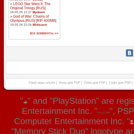
»
LEGO Star Wars II: The
Original Trilogy [RUS]
29.05.26 12:27
Mydoom
»
God of War: Chains of
Olympus [RUS] [RIP 400MB]
19.05.26 22:26
M1kkzard
все комменты »»
|
|
|
|
Flash игры onLine
Игры для PSP
Обои для PSP
Софт для PSP
"
" and "PlayStation" are re
Entertainment Inc. "
", PS
Computer Entertainment Inc. "
"Memory Stick Duo" logotype ar