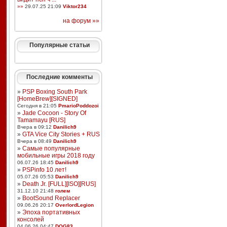
»»
29.07.25 21:09
Viktor234
на форум »»
Популярные статьи
Последние комменты
»
PSP Boxing South Park
[HomeBrew][SIGNED]
Сегодня в 21:05
PmarioPoddozoi
»
Jade Cocoon - Story Of
Tamamayu [RUS]
Вчера в 09:12
Danilich9
»
GTA Vice City Stories + RUS
Вчера в 08:49
Danilich9
»
Самые популярные
мобильные игры 2018 году
06.07.26 18:45
Danilich9
»
PSPinfo 10 лет!
05.07.26 05:53
Danilich9
»
Death Jr. [FULL][ISO][RUS]
31.12.10 21:48
голем
»
BootSound Replacer
09.06.26 20:17
OverlordLegion
»
Эпоха портативных
консолей
04.06.26 04:47
DOG83