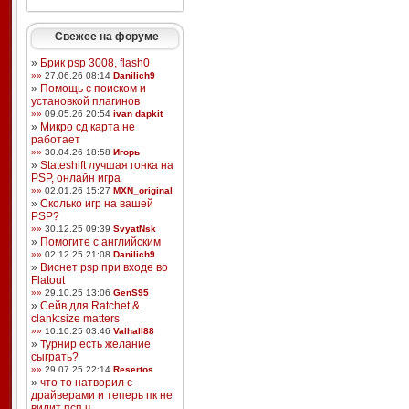
Свежее на форуме
»
Брик psp 3008, flash0
»»
27.06.26 08:14
Danilich9
»
Помощь с поиском и
установкой плагинов
»»
09.05.26 20:54
ivan dapkit
»
Микро сд карта не
работает
»»
30.04.26 18:58
Игорь
»
Stateshift лучшая гонка на
PSP, онлайн игра
»»
02.01.26 15:27
MXN_original
»
Сколько игр на вашей
PSP?
»»
30.12.25 09:39
SvyatNsk
»
Помогите с английским
»»
02.12.25 21:08
Danilich9
»
Виснет psp при входе во
Flatout
»»
29.10.25 13:06
GenS95
»
Сейв для Ratchet &
clank:size matters
»»
10.10.25 03:46
Valhall88
»
Турнир есть желание
сыграть?
»»
29.07.25 22:14
Resertos
»
что то натворил с
драйверами и теперь пк не
видит псп ч ...