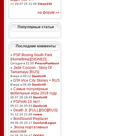
»»
29.07.25 21:09
Viktor234
на форум »»
Популярные статьи
Последние комменты
»
PSP Boxing South Park
[HomeBrew][SIGNED]
Сегодня в 21:05
PmarioPoddozoi
»
Jade Cocoon - Story Of
Tamamayu [RUS]
Вчера в 09:12
Danilich9
»
GTA Vice City Stories + RUS
Вчера в 08:49
Danilich9
»
Самые популярные
мобильные игры 2018 году
06.07.26 18:45
Danilich9
»
PSPinfo 10 лет!
05.07.26 05:53
Danilich9
»
Death Jr. [FULL][ISO][RUS]
31.12.10 21:48
голем
»
BootSound Replacer
09.06.26 20:17
OverlordLegion
»
Эпоха портативных
консолей
04.06.26 04:47
DOG83