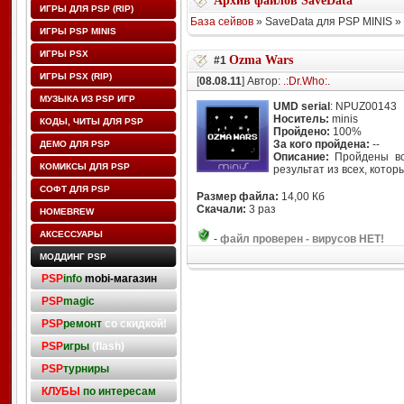
Архив файлов SaveData
ИГРЫ ДЛЯ PSP (RIP)
База сейвов
» SaveData для PSP MINIS »
ИГРЫ PSP MINIS
ИГРЫ PSX
Ozma Wars
#1
ИГРЫ PSX (RIP)
[
08.08.11
] Автор:
.:Dr.Who:.
МУЗЫКА ИЗ PSP ИГР
UMD serial
: NPUZ00143
Носитель:
minis
КОДЫ, ЧИТЫ ДЛЯ PSP
Пройдено:
100%
За кого пройдена:
--
ДЕМО ДЛЯ PSP
Описание:
Пройдены вс
КОМИКСЫ ДЛЯ PSP
результат из всех, котор
СОФТ ДЛЯ PSP
Размер файла:
14,00 Кб
Скачали:
3 раз
HOMEBREW
АКСЕССУАРЫ
-
файл проверен - вирусов НЕТ!
МОДДИНГ PSP
PSP
info
mobi-магазин
PSP
magic
PSP
ремонт
со скидкой!
PSP
игры
(flash)
PSP
турниры
КЛУБЫ
по интересам