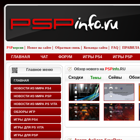
|
|
|
|
|
PSP
версия
Новое на сайте
Обратная связь
Команда сайта
FAQ
ПРАВИЛА
ГЛАВНАЯ
ЧАТ
ФОРУМ
ИГРЫ PS4
ИГРЫ PSP
Обзор нового на
PSP
info
.RU
Главное меню
Сходки
Сейвы
Обои
Темы
ГЛАВНАЯ
НОВОСТИ ИЗ МИРА PS4
НОВОСТИ ИЗ МИРА PSP
НОВОСТИ ИЗ МИРА PS VITA
ОБЗОРЫ ИГР
ИГРЫ ДЛЯ PS4
ИГРЫ ДЛЯ PS VITA
ИГРЫ ДЛЯ PSP