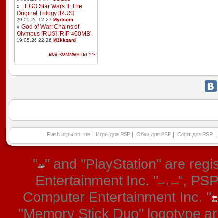
»
LEGO Star Wars II: The
Original Trilogy [RUS]
29.05.26 12:27
Mydoom
»
God of War: Chains of
Olympus [RUS] [RIP 400MB]
19.05.26 22:26
M1kkzard
все комменты »»
|
|
|
|
Flash игры onLine
Игры для PSP
Обои для PSP
Софт для PSP
"
" and "PlayStation" are re
Entertainment Inc. "
", PS
Computer Entertainment Inc. "
"Memory Stick Duo" logotype ar