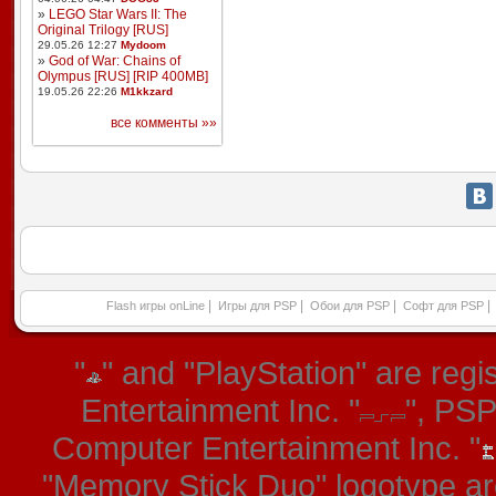
»
LEGO Star Wars II: The
Original Trilogy [RUS]
29.05.26 12:27
Mydoom
»
God of War: Chains of
Olympus [RUS] [RIP 400MB]
19.05.26 22:26
M1kkzard
все комменты »»
|
|
|
|
Flash игры onLine
Игры для PSP
Обои для PSP
Софт для PSP
"
" and "PlayStation" are re
Entertainment Inc. "
", PS
Computer Entertainment Inc. "
"Memory Stick Duo" logotype ar