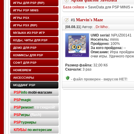
Архив файлов SaveData
ИГРЫ ДЛЯ PSP (RIP)
База сейвов
» SaveData для PSP MINIS » 
ИГРЫ PSP MINIS
ИГРЫ PSX
Marvin's Maze
#1
ИГРЫ PSX (RIP)
[
08.08.11
] Автор:
.:Dr.Who:.
МУЗЫКА ИЗ PSP ИГР
UMD serial
: NPUZ00141
Носитель:
minis
КОДЫ, ЧИТЫ ДЛЯ PSP
Пройдено:
100%
За кого пройдена:
--
ДЕМО ДЛЯ PSP
Описание:
Игра пройдена
КОМИКСЫ ДЛЯ PSP
очки игры. Удачного прох
СОФТ ДЛЯ PSP
Размер файла:
32,00 Кб
Скачали:
3 раз
HOMEBREW
АКСЕССУАРЫ
-
файл проверен - вирусов НЕТ!
МОДДИНГ PSP
PSP
info
mobi-магазин
PSP
magic
PSP
ремонт
со скидкой!
PSP
игры
(flash)
PSP
турниры
КЛУБЫ
по интересам