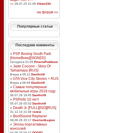
»»
29.07.25 21:09
Viktor234
на форум »»
Популярные статьи
Последние комменты
»
PSP Boxing South Park
[HomeBrew][SIGNED]
Сегодня в 21:05
PmarioPoddozoi
»
Jade Cocoon - Story Of
Tamamayu [RUS]
Вчера в 09:12
Danilich9
»
GTA Vice City Stories + RUS
Вчера в 08:49
Danilich9
»
Самые популярные
мобильные игры 2018 году
06.07.26 18:45
Danilich9
»
PSPinfo 10 лет!
05.07.26 05:53
Danilich9
»
Death Jr. [FULL][ISO][RUS]
31.12.10 21:48
голем
»
BootSound Replacer
09.06.26 20:17
OverlordLegion
»
Эпоха портативных
консолей
04.06.26 04:47
DOG83