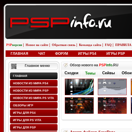
|
|
|
|
|
PSP
версия
Новое на сайте
Обратная связь
Команда сайта
FAQ
ПРАВИЛА
ГЛАВНАЯ
ЧАТ
ФОРУМ
ИГРЫ PS4
ИГРЫ PSP
Обзор нового на
PSP
info
.RU
Главное меню
Сходки
Сейвы
Обои
Темы
ГЛАВНАЯ
НОВОСТИ ИЗ МИРА PS4
НОВОСТИ ИЗ МИРА PSP
НОВОСТИ ИЗ МИРА PS VITA
ОБЗОРЫ ИГР
ИГРЫ ДЛЯ PS4
ИГРЫ ДЛЯ PS VITA
ИГРЫ ДЛЯ PSP