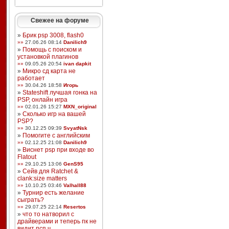
Свежее на форуме
»
Брик psp 3008, flash0
»»
27.06.26 08:14
Danilich9
»
Помощь с поиском и
установкой плагинов
»»
09.05.26 20:54
ivan dapkit
»
Микро сд карта не
работает
»»
30.04.26 18:58
Игорь
»
Stateshift лучшая гонка на
PSP, онлайн игра
»»
02.01.26 15:27
MXN_original
»
Сколько игр на вашей
PSP?
»»
30.12.25 09:39
SvyatNsk
»
Помогите с английским
»»
02.12.25 21:08
Danilich9
»
Виснет psp при входе во
Flatout
»»
29.10.25 13:06
GenS95
»
Сейв для Ratchet &
clank:size matters
»»
10.10.25 03:46
Valhall88
»
Турнир есть желание
сыграть?
»»
29.07.25 22:14
Resertos
»
что то натворил с
драйверами и теперь пк не
видит псп ч ...