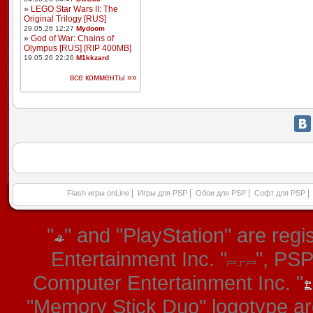
»
LEGO Star Wars II: The
Original Trilogy [RUS]
29.05.26 12:27
Mydoom
»
God of War: Chains of
Olympus [RUS] [RIP 400MB]
19.05.26 22:26
M1kkzard
все комменты »»
|
|
|
|
Flash игры onLine
Игры для PSP
Обои для PSP
Софт для PSP
"
" and "PlayStation" are re
Entertainment Inc. "
", PS
Computer Entertainment Inc. "
"Memory Stick Duo" logotype ar