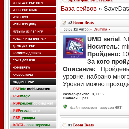
Архив файлов SaveData
ИГРЫ ДЛЯ PSP (RIP)
База сейвов
» SaveDat
ИГРЫ PSP MINIS
ИГРЫ PSX
Boom Beats
#2
ИГРЫ PSX (RIP)
[
03.08.11
] Автор:
-=Drumma=-
МУЗЫКА ИЗ PSP ИГР
UMD serial
: 
КОДЫ, ЧИТЫ ДЛЯ PSP
Носитель:
mi
ДЕМО ДЛЯ PSP
Пройдено:
1
КОМИКСЫ ДЛЯ PSP
За кого прой
СОФТ ДЛЯ PSP
Описание:
Пройдены
HOMEBREW
уровне, набрано много
АКСЕССУАРЫ
МОДДИНГ PSP
Уровни можно проходи
PSP
info
mobi-магазин
Размер файла:
18,00 Кб
PSP
magic
Скачали:
3 раз
PSP
ремонт
со скидкой!
-
файл проверен - вирусов НЕТ!
PSP
игры
(flash)
PSP
турниры
КЛУБЫ
по интересам
Boom Beats
#1