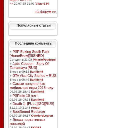
»»
29.07.25 21:09
Viktor234
на форум »»
Популярные статьи
Последние комменты
»
PSP Boxing South Park
[HomeBrew][SIGNED]
Сегодня в 21:05
PmarioPoddozoi
»
Jade Cocoon - Story Of
Tamamayu [RUS]
Вчера в 09:12
Danilich9
»
GTA Vice City Stories + RUS
Вчера в 08:49
Danilich9
»
Самые популярные
мобильные игры 2018 году
06.07.26 18:45
Danilich9
»
PSPinfo 10 лет!
05.07.26 05:53
Danilich9
»
Death Jr. [FULL][ISO][RUS]
31.12.10 21:48
голем
»
BootSound Replacer
09.06.26 20:17
OverlordLegion
»
Эпоха портативных
консолей
04.06.26 04:47
DOG83