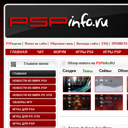
|
|
|
|
|
PSP
версия
Новое на сайте
Обратная связь
Команда сайта
FAQ
ПРАВИЛА
ГЛАВНАЯ
ЧАТ
ФОРУМ
ИГРЫ PS4
ИГРЫ PSP
Обзор нового на
PSP
info
.RU
Главное меню
Сходки
Сейвы
Обои
Темы
ГЛАВНАЯ
НОВОСТИ ИЗ МИРА PS4
НОВОСТИ ИЗ МИРА PSP
НОВОСТИ ИЗ МИРА PS VITA
ОБЗОРЫ ИГР
ИГРЫ ДЛЯ PS4
ИГРЫ ДЛЯ PS VITA
ИГРЫ ДЛЯ PSP