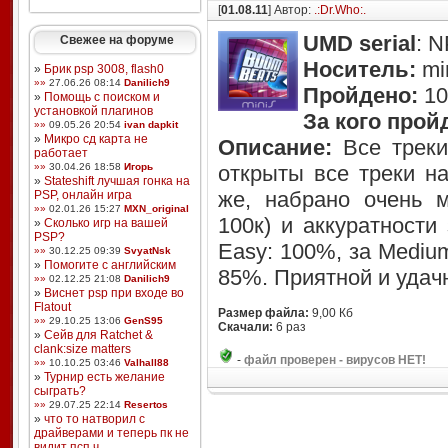
[
01.08.11
] Автор:
.:Dr.Who:.
UMD serial
: 
Свежее на форуме
Носитель:
mi
»
Брик psp 3008, flash0
»»
27.06.26 08:14
Danilich9
Пройдено:
1
»
Помощь с поиском и
установкой плагинов
За кого прой
»»
09.05.26 20:54
ivan dapkit
»
Микро сд карта не
Описание:
Все треки
работает
»»
30.04.26 18:58
Игорь
открыты все треки на
»
Stateshift лучшая гонка на
же, набрано очень м
PSP, онлайн игра
»»
02.01.26 15:27
MXN_original
100к) и аккуратности
»
Сколько игр на вашей
PSP?
Easy: 100%, за Mediu
»»
30.12.25 09:39
SvyatNsk
»
Помогите с английским
85%. Приятной и удач
»»
02.12.25 21:08
Danilich9
»
Виснет psp при входе во
Flatout
Размер файла:
9,00 Кб
»»
29.10.25 13:06
GenS95
Скачали:
6 раз
»
Сейв для Ratchet &
clank:size matters
-
файл проверен - вирусов НЕТ!
»»
10.10.25 03:46
Valhall88
»
Турнир есть желание
сыграть?
»»
29.07.25 22:14
Resertos
»
что то натворил с
драйверами и теперь пк не
видит псп ч ...