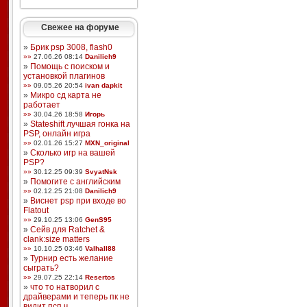
Свежее на форуме
»
Брик psp 3008, flash0
»»
27.06.26 08:14
Danilich9
»
Помощь с поиском и
установкой плагинов
»»
09.05.26 20:54
ivan dapkit
»
Микро сд карта не
работает
»»
30.04.26 18:58
Игорь
»
Stateshift лучшая гонка на
PSP, онлайн игра
»»
02.01.26 15:27
MXN_original
»
Сколько игр на вашей
PSP?
»»
30.12.25 09:39
SvyatNsk
»
Помогите с английским
»»
02.12.25 21:08
Danilich9
»
Виснет psp при входе во
Flatout
»»
29.10.25 13:06
GenS95
»
Сейв для Ratchet &
clank:size matters
»»
10.10.25 03:46
Valhall88
»
Турнир есть желание
сыграть?
»»
29.07.25 22:14
Resertos
»
что то натворил с
драйверами и теперь пк не
видит псп ч ...