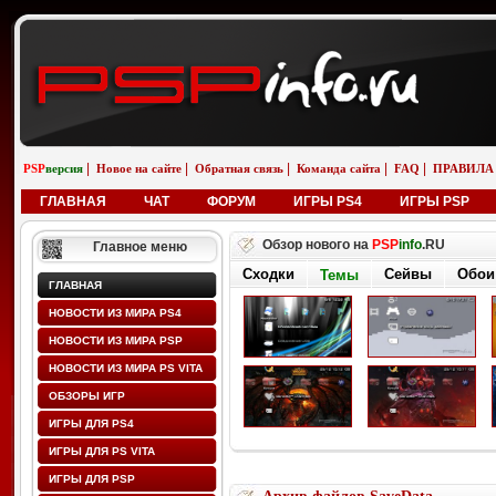
|
|
|
|
|
PSP
версия
Новое на сайте
Обратная связь
Команда сайта
FAQ
ПРАВИЛА
ГЛАВНАЯ
ЧАТ
ФОРУМ
ИГРЫ PS4
ИГРЫ PSP
Обзор нового на
PSP
info
.RU
Главное меню
Сходки
Сейвы
Обои
Темы
ГЛАВНАЯ
НОВОСТИ ИЗ МИРА PS4
НОВОСТИ ИЗ МИРА PSP
НОВОСТИ ИЗ МИРА PS VITA
ОБЗОРЫ ИГР
ИГРЫ ДЛЯ PS4
ИГРЫ ДЛЯ PS VITA
ИГРЫ ДЛЯ PSP