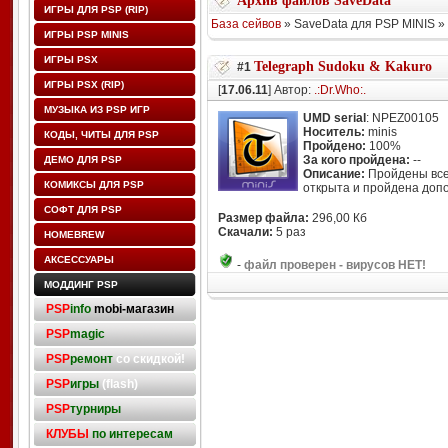
Архив файлов SaveData
ИГРЫ ДЛЯ PSP (RIP)
База сейвов
» SaveData для PSP MINIS » 
ИГРЫ PSP MINIS
ИГРЫ PSX
Telegraph Sudoku & Kakuro
#1
ИГРЫ PSX (RIP)
[
17.06.11
] Автор:
.:Dr.Who:.
МУЗЫКА ИЗ PSP ИГР
UMD serial
: NPEZ00105
Носитель:
minis
КОДЫ, ЧИТЫ ДЛЯ PSP
Пройдено:
100%
За кого пройдена:
--
ДЕМО ДЛЯ PSP
Описание:
Пройдены все 
КОМИКСЫ ДЛЯ PSP
открыта и пройдена допо
СОФТ ДЛЯ PSP
Размер файла:
296,00 Кб
Скачали:
5 раз
HOMEBREW
АКСЕССУАРЫ
-
файл проверен - вирусов НЕТ!
МОДДИНГ PSP
PSP
info
mobi-магазин
PSP
magic
PSP
ремонт
со скидкой!
PSP
игры
(flash)
PSP
турниры
КЛУБЫ
по интересам