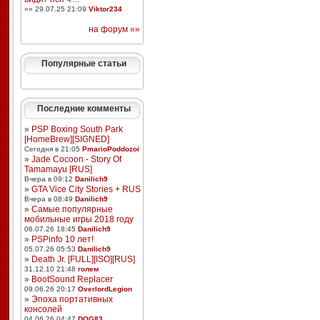
»»
29.07.25 21:09
Viktor234
на форум »»
Популярные статьи
Последние комменты
»
PSP Boxing South Park
[HomeBrew][SIGNED]
Сегодня в 21:05
PmarioPoddozoi
»
Jade Cocoon - Story Of
Tamamayu [RUS]
Вчера в 09:12
Danilich9
»
GTA Vice City Stories + RUS
Вчера в 08:49
Danilich9
»
Самые популярные
мобильные игры 2018 году
06.07.26 18:45
Danilich9
»
PSPinfo 10 лет!
05.07.26 05:53
Danilich9
»
Death Jr. [FULL][ISO][RUS]
31.12.10 21:48
голем
»
BootSound Replacer
09.06.26 20:17
OverlordLegion
»
Эпоха портативных
консолей
04.06.26 04:47
DOG83