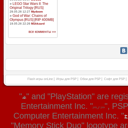
»
LEGO Star Wars II: The
Original Trilogy [RUS]
29.05.26 12:27
Mydoom
»
God of War: Chains of
Olympus [RUS] [RIP 400MB]
19.05.26 22:26
M1kkzard
все комменты »»
|
|
|
|
Flash игры onLine
Игры для PSP
Обои для PSP
Софт для PSP
"
" and "PlayStation" are re
Entertainment Inc. "
", PS
Computer Entertainment Inc. "
"Memory Stick Duo" logotype ar