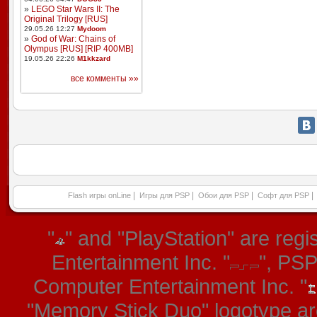
»
LEGO Star Wars II: The
Original Trilogy [RUS]
29.05.26 12:27
Mydoom
»
God of War: Chains of
Olympus [RUS] [RIP 400MB]
19.05.26 22:26
M1kkzard
все комменты »»
|
|
|
|
Flash игры onLine
Игры для PSP
Обои для PSP
Софт для PSP
"
" and "PlayStation" are re
Entertainment Inc. "
", PS
Computer Entertainment Inc. "
"Memory Stick Duo" logotype ar