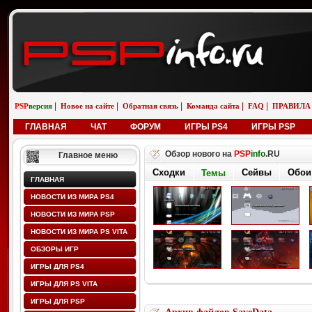
|
|
|
|
|
PSP
версия
Новое на сайте
Обратная связь
Команда сайта
FAQ
ПРАВИЛА
ГЛАВНАЯ
ЧАТ
ФОРУМ
ИГРЫ PS4
ИГРЫ PSP
Обзор нового на
PSP
info
.RU
Главное меню
Сходки
Сейвы
Обои
Темы
ГЛАВНАЯ
НОВОСТИ ИЗ МИРА PS4
НОВОСТИ ИЗ МИРА PSP
НОВОСТИ ИЗ МИРА PS VITA
ОБЗОРЫ ИГР
ИГРЫ ДЛЯ PS4
ИГРЫ ДЛЯ PS VITA
ИГРЫ ДЛЯ PSP