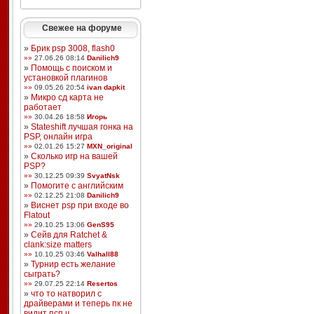
Свежее на форуме
»
Брик psp 3008, flash0
»»
27.06.26 08:14
Danilich9
»
Помощь с поиском и
установкой плагинов
»»
09.05.26 20:54
ivan dapkit
»
Микро сд карта не
работает
»»
30.04.26 18:58
Игорь
»
Stateshift лучшая гонка на
PSP, онлайн игра
»»
02.01.26 15:27
MXN_original
»
Сколько игр на вашей
PSP?
»»
30.12.25 09:39
SvyatNsk
»
Помогите с английским
»»
02.12.25 21:08
Danilich9
»
Виснет psp при входе во
Flatout
»»
29.10.25 13:06
GenS95
»
Сейв для Ratchet &
clank:size matters
»»
10.10.25 03:46
Valhall88
»
Турнир есть желание
сыграть?
»»
29.07.25 22:14
Resertos
»
что то натворил с
драйверами и теперь пк не
видит псп ч ...