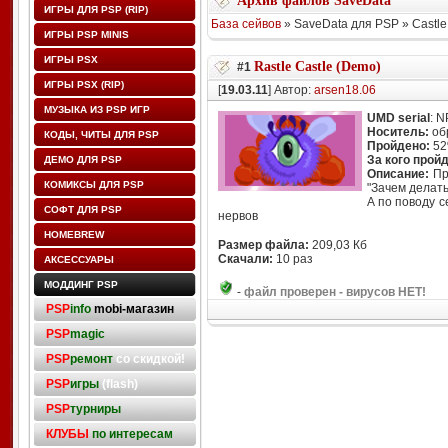
Архив файлов SaveData
ИГРЫ ДЛЯ PSP (RIP)
База сейвов
» SaveData для PSP » Castle
ИГРЫ PSP MINIS
ИГРЫ PSX
Rastle Castle (Demo)
#1
ИГРЫ PSX (RIP)
[
19.03.11
] Автор:
arsen18.06
МУЗЫКА ИЗ PSP ИГР
UMD serial
: 
Носитель:
об
КОДЫ, ЧИТЫ ДЛЯ PSP
Пройдено:
5
За кого прой
ДЕМО ДЛЯ PSP
Описание:
Про
КОМИКСЫ ДЛЯ PSP
"Зачем делать
А по поводу с
СОФТ ДЛЯ PSP
нервов
HOMEBREW
Размер файла:
209,03 Кб
Скачали:
10 раз
АКСЕССУАРЫ
МОДДИНГ PSP
-
файл проверен - вирусов НЕТ!
PSP
info
mobi-магазин
PSP
magic
PSP
ремонт
со скидкой!
PSP
игры
(flash)
PSP
турниры
КЛУБЫ
по интересам