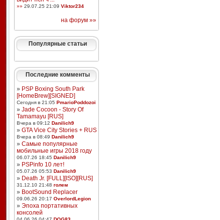
»»
29.07.25 21:09
Viktor234
на форум »»
Популярные статьи
Последние комменты
»
PSP Boxing South Park
[HomeBrew][SIGNED]
Сегодня в 21:05
PmarioPoddozoi
»
Jade Cocoon - Story Of
Tamamayu [RUS]
Вчера в 09:12
Danilich9
»
GTA Vice City Stories + RUS
Вчера в 08:49
Danilich9
»
Самые популярные
мобильные игры 2018 году
06.07.26 18:45
Danilich9
»
PSPinfo 10 лет!
05.07.26 05:53
Danilich9
»
Death Jr. [FULL][ISO][RUS]
31.12.10 21:48
голем
»
BootSound Replacer
09.06.26 20:17
OverlordLegion
»
Эпоха портативных
консолей
04.06.26 04:47
DOG83