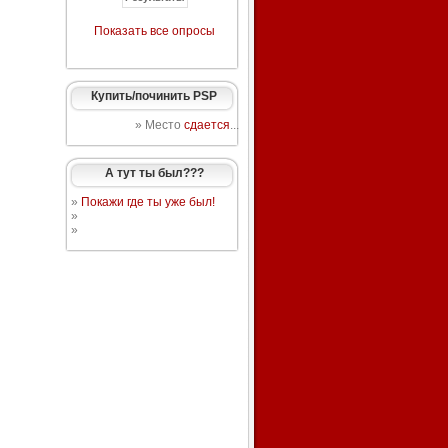
Показать все опросы
Купить/починить PSP
» Место
сдается
...
А тут ты был???
»
Покажи где ты уже был!
»
»