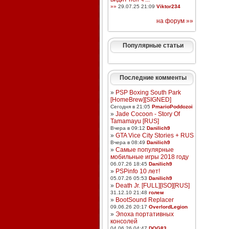
»»
29.07.25 21:09
Viktor234
на форум »»
Популярные статьи
Последние комменты
»
PSP Boxing South Park
[HomeBrew][SIGNED]
Сегодня в 21:05
PmarioPoddozoi
»
Jade Cocoon - Story Of
Tamamayu [RUS]
Вчера в 09:12
Danilich9
»
GTA Vice City Stories + RUS
Вчера в 08:49
Danilich9
»
Самые популярные
мобильные игры 2018 году
06.07.26 18:45
Danilich9
»
PSPinfo 10 лет!
05.07.26 05:53
Danilich9
»
Death Jr. [FULL][ISO][RUS]
31.12.10 21:48
голем
»
BootSound Replacer
09.06.26 20:17
OverlordLegion
»
Эпоха портативных
консолей
04.06.26 04:47
DOG83