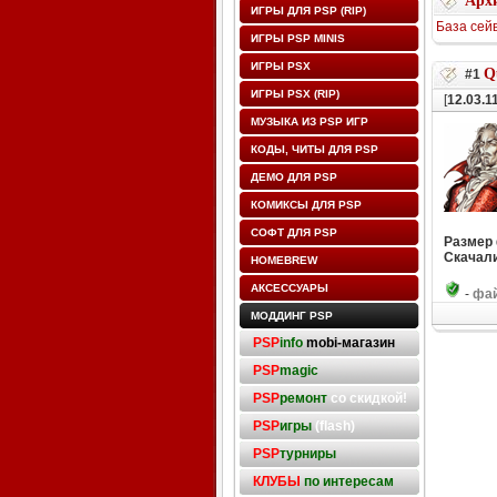
Архи
ИГРЫ ДЛЯ PSP (RIP)
База сей
ИГРЫ PSP MINIS
ИГРЫ PSX
Q
#1
ИГРЫ PSX (RIP)
[
12.03.1
МУЗЫКА ИЗ PSP ИГР
КОДЫ, ЧИТЫ ДЛЯ PSP
ДЕМО ДЛЯ PSP
КОМИКСЫ ДЛЯ PSP
СОФТ ДЛЯ PSP
Размер
Скачали
HOMEBREW
АКСЕССУАРЫ
-
фай
МОДДИНГ PSP
PSP
info
mobi-магазин
PSP
magic
PSP
ремонт
со скидкой!
PSP
игры
(flash)
PSP
турниры
КЛУБЫ
по интересам