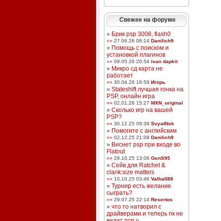
Свежее на форуме
»
Брик psp 3008, flash0
»»
27.06.26 08:14
Danilich9
»
Помощь с поиском и
установкой плагинов
»»
09.05.26 20:54
ivan dapkit
»
Микро сд карта не
работает
»»
30.04.26 18:58
Игорь
»
Stateshift лучшая гонка на
PSP, онлайн игра
»»
02.01.26 15:27
MXN_original
»
Сколько игр на вашей
PSP?
»»
30.12.25 09:39
SvyatNsk
»
Помогите с английским
»»
02.12.25 21:08
Danilich9
»
Виснет psp при входе во
Flatout
»»
29.10.25 13:06
GenS95
»
Сейв для Ratchet &
clank:size matters
»»
10.10.25 03:46
Valhall88
»
Турнир есть желание
сыграть?
»»
29.07.25 22:14
Resertos
»
что то натворил с
драйверами и теперь пк не
видит псп ч ...