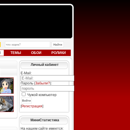
Ы
ТЕМЫ
ОБОИ
РОЛИКИ
Личный кабинет
E-Mail:
Пароль (
Забыли?
):
Чужой компьютер
Войти
[
Регистрация
]
МиниСтатистика
На нашем сайте имеется: