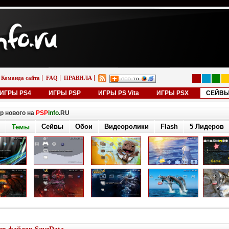
|
|
|
Команда сайта
FAQ
ПРАВИЛА
ИГРЫ PS4
ИГРЫ PSP
ИГРЫ PS Vita
ИГРЫ PSX
СЕЙВ
р нового на
PSP
info
.RU
Сейвы
Обои
Видеоролики
Flash
5 Лидеров
Темы