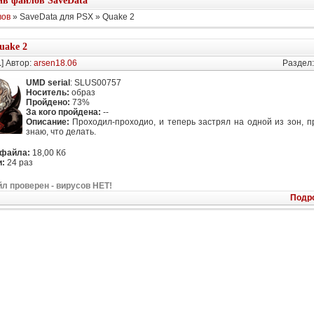
в файлов SaveData
вов
» SaveData для PSX » Quake 2
uake 2
1
] Автор:
arsen18.06
Раздел
UMD serial
: SLUS00757
Носитель:
образ
Пройдено:
73%
За кого пройдена:
--
Описание:
Проходил-проходио, и теперь застрял на одной из зон, п
знаю, что делать.
 файла:
18,00 Кб
:
24 раз
л проверен - вирусов НЕТ!
Подр