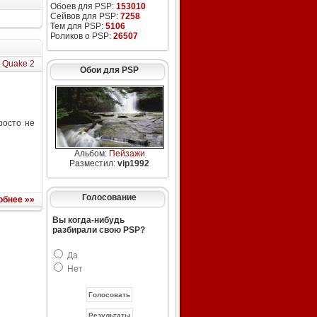
Обоев для PSP:
153010
Сейвов для PSP:
7258
Тем для PSP:
5106
Роликов о PSP:
26507
:
Quake 2
Обои для PSP
росто не
Альбом:
Пейзажи
Разместил:
vip1992
Голосование
обнее »»
Вы когда-нибудь
разбирали свою PSP?
Да
Нет