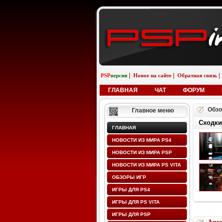
|
|
|
PSP
версия
Новое на сайте
Обратная связь
ГЛАВНАЯ
ЧАТ
ФОРУМ
Обзо
Главное меню
Сходки
ГЛАВНАЯ
НОВОСТИ ИЗ МИРА PS4
НОВОСТИ ИЗ МИРА PSP
НОВОСТИ ИЗ МИРА PS VITA
ОБЗОРЫ ИГР
ИГРЫ ДЛЯ PS4
ИГРЫ ДЛЯ PS VITA
ИГРЫ ДЛЯ PSP