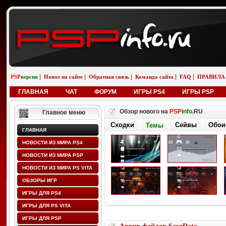
|
|
|
|
|
PSP
версия
Новое на сайте
Обратная связь
Команда сайта
FAQ
ПРАВИЛА
ГЛАВНАЯ
ЧАТ
ФОРУМ
ИГРЫ PS4
ИГРЫ PSP
Обзор нового на
PSP
info
.RU
Главное меню
Сходки
Сейвы
Обои
Темы
ГЛАВНАЯ
НОВОСТИ ИЗ МИРА PS4
НОВОСТИ ИЗ МИРА PSP
НОВОСТИ ИЗ МИРА PS VITA
ОБЗОРЫ ИГР
ИГРЫ ДЛЯ PS4
ИГРЫ ДЛЯ PS VITA
ИГРЫ ДЛЯ PSP