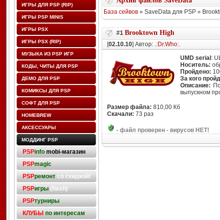
Архив файлов SaveData
ИГРЫ ДЛЯ PSP (RIP)
База сейвов
» SaveData для PSP » Brook
ИГРЫ PSP MINIS
ИГРЫ PSX
Brooktown High
#1
ИГРЫ PSX (RIP)
[
02.10.10
] Автор:
.:Dr.Who:.
МУЗЫКА ИЗ PSP ИГР
UMD serial
: 
Носитель:
об
КОДЫ, ЧИТЫ ДЛЯ PSP
Пройдено:
10
За кого прой
ДЕМО ДЛЯ PSP
Описание:
По
КОМИКСЫ ДЛЯ PSP
выпускном про
СОФТ ДЛЯ PSP
Размер файла:
810,00 Кб
Скачали:
73 раз
HOMEBREW
АКСЕССУАРЫ
-
файл проверен - вирусов НЕТ!
МОДДИНГ PSP
PSP
info
mobi-магазин
PSP
magic
PSP
ремонт
со скидкой!
PSP
игры
(flash)
PSP
турниры
КЛУБЫ
по интересам