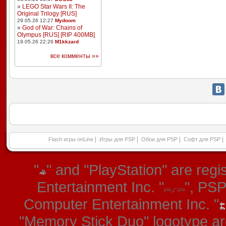
»
LEGO Star Wars II: The
Original Trilogy [RUS]
29.05.26 12:27
Mydoom
»
God of War: Chains of
Olympus [RUS] [RIP 400MB]
19.05.26 22:26
M1kkzard
все комменты »»
|
|
|
|
Flash игры onLine
Игры для PSP
Обои для PSP
Софт для PSP
"
" and "PlayStation" are re
Entertainment Inc. "
", PS
Computer Entertainment Inc. "
"Memory Stick Duo" logotype ar