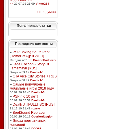
»»
29.07.25 21:09
Viktor234
на форум »»
Популярные статьи
Последние комменты
»
PSP Boxing South Park
[HomeBrew][SIGNED]
Сегодня в 21:05
PmarioPoddozoi
»
Jade Cocoon - Story Of
Tamamayu [RUS]
Вчера в 09:12
Danilich9
»
GTA Vice City Stories + RUS
Вчера в 08:49
Danilich9
»
Самые популярные
мобильные игры 2018 году
06.07.26 18:45
Danilich9
»
PSPinfo 10 лет!
05.07.26 05:53
Danilich9
»
Death Jr. [FULL][ISO][RUS]
31.12.10 21:48
голем
»
BootSound Replacer
09.06.26 20:17
OverlordLegion
»
Эпоха портативных
консолей
04.06.26 04:47
DOG83