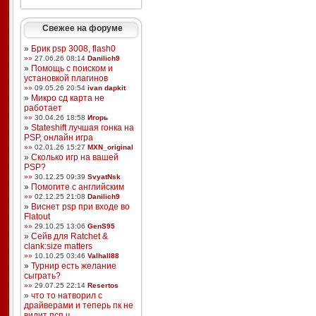
Свежее на форуме
»
Брик psp 3008, flash0
»»
27.06.26 08:14
Danilich9
»
Помощь с поиском и
установкой плагинов
»»
09.05.26 20:54
ivan dapkit
»
Микро сд карта не
работает
»»
30.04.26 18:58
Игорь
»
Stateshift лучшая гонка на
PSP, онлайн игра
»»
02.01.26 15:27
MXN_original
»
Сколько игр на вашей
PSP?
»»
30.12.25 09:39
SvyatNsk
»
Помогите с английским
»»
02.12.25 21:08
Danilich9
»
Виснет psp при входе во
Flatout
»»
29.10.25 13:06
GenS95
»
Сейв для Ratchet &
clank:size matters
»»
10.10.25 03:46
Valhall88
»
Турнир есть желание
сыграть?
»»
29.07.25 22:14
Resertos
»
что то натворил с
драйверами и теперь пк не
видит псп ч ...