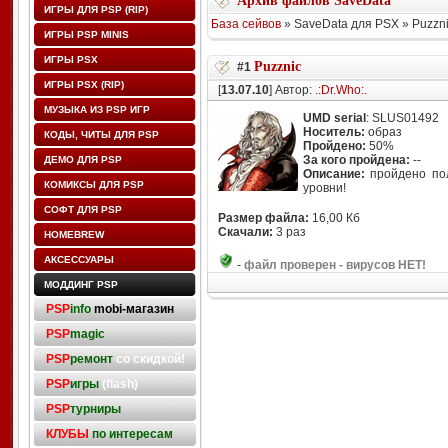
Архив файлов SaveData
ИГРЫ ДЛЯ PSP (RIP)
База сейвов
» SaveData для PSX » Puzzn
ИГРЫ PSP MINIS
ИГРЫ PSX
Puzznic
#1
ИГРЫ PSX (RIP)
[
13.07.10
] Автор:
.:Dr.Who:.
МУЗЫКА ИЗ PSP ИГР
UMD serial
: SLUS01492
Носитель:
образ
КОДЫ, ЧИТЫ ДЛЯ PSP
Пройдено:
50%
За кого пройдена:
--
ДЕМО ДЛЯ PSP
Описание:
пройдено пол
КОМИКСЫ ДЛЯ PSP
уровни!
СОФТ ДЛЯ PSP
Размер файла:
16,00 Кб
Скачали:
3 раз
HOMEBREW
АКСЕССУАРЫ
-
файл проверен - вирусов НЕТ!
МОДДИНГ PSP
PSP
info
mobi-магазин
PSP
magic
PSP
ремонт
со скидкой!
PSP
игры
(flash)
PSP
турниры
КЛУБЫ
по интересам