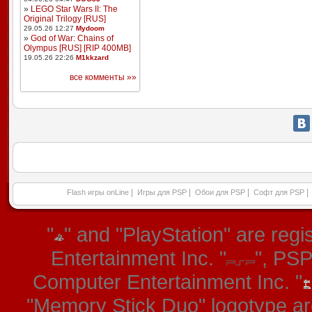
»
LEGO Star Wars II: The
Original Trilogy [RUS]
29.05.26 12:27
Mydoom
»
God of War: Chains of
Olympus [RUS] [RIP 400MB]
19.05.26 22:26
M1kkzard
все комменты »»
|
|
|
|
Flash игры onLine
Игры для PSP
Обои для PSP
Софт для PSP
"
" and "PlayStation" are re
Entertainment Inc. "
", PS
Computer Entertainment Inc. "
"Memory Stick Duo" logotype ar