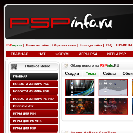
|
|
|
|
|
PSP
версия
Новое на сайте
Обратная связь
Команда сайта
FAQ
ПРАВИЛА
ГЛАВНАЯ
ЧАТ
ФОРУМ
ИГРЫ PS4
ИГРЫ PSP
Обзор нового на
PSP
info
.RU
Главное меню
Сходки
Сейвы
Обои
Темы
ГЛАВНАЯ
НОВОСТИ ИЗ МИРА PS4
НОВОСТИ ИЗ МИРА PSP
НОВОСТИ ИЗ МИРА PS VITA
ОБЗОРЫ ИГР
ИГРЫ ДЛЯ PS4
ИГРЫ ДЛЯ PS VITA
ИГРЫ ДЛЯ PSP