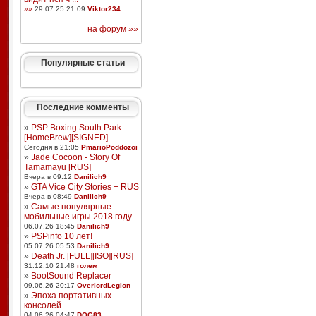
»»
29.07.25 21:09
Viktor234
на форум »»
Популярные статьи
Последние комменты
»
PSP Boxing South Park
[HomeBrew][SIGNED]
Сегодня в 21:05
PmarioPoddozoi
»
Jade Cocoon - Story Of
Tamamayu [RUS]
Вчера в 09:12
Danilich9
»
GTA Vice City Stories + RUS
Вчера в 08:49
Danilich9
»
Самые популярные
мобильные игры 2018 году
06.07.26 18:45
Danilich9
»
PSPinfo 10 лет!
05.07.26 05:53
Danilich9
»
Death Jr. [FULL][ISO][RUS]
31.12.10 21:48
голем
»
BootSound Replacer
09.06.26 20:17
OverlordLegion
»
Эпоха портативных
консолей
04.06.26 04:47
DOG83