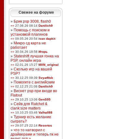
Свежее на форуме
»
Брик psp 3008, flash0
»»
27.06.26 08:14
Danilich9
»
Помощь с поиском и
установкой плагинов
»»
09.05.26 20:54
ivan dapkit
»
Микро сд карта не
работает
»»
30.04.26 18:58
Игорь
»
Stateshift лучшая гонка на
PSP, онлайн игра
»»
02.01.26 15:27
MXN_original
»
Сколько игр на вашей
PSP?
»»
30.12.25 09:39
SvyatNsk
»
Помогите с английским
»»
02.12.25 21:08
Danilich9
»
Виснет psp при входе во
Flatout
»»
29.10.25 13:06
GenS95
»
Сейв для Ratchet &
clank:size matters
»»
10.10.25 03:46
Valhall88
»
Турнир есть желание
сыграть?
»»
29.07.25 22:14
Resertos
»
что то натворил с
драйверами и теперь пк не
видит псп ч ...