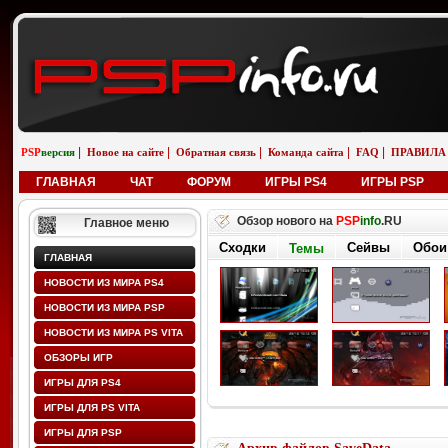
|
|
|
|
|
PSP
версия
Новое на сайте
Обратная связь
Команда сайта
FAQ
ПРАВИЛА
ГЛАВНАЯ
ЧАТ
ФОРУМ
ИГРЫ PS4
ИГРЫ PSP
Обзор нового на
PSP
info
.RU
Главное меню
Сходки
Сейвы
Обои
Темы
ГЛАВНАЯ
НОВОСТИ ИЗ МИРА PS4
НОВОСТИ ИЗ МИРА PSP
НОВОСТИ ИЗ МИРА PS VITA
ОБЗОРЫ ИГР
ИГРЫ ДЛЯ PS4
ИГРЫ ДЛЯ PS VITA
ИГРЫ ДЛЯ PSP