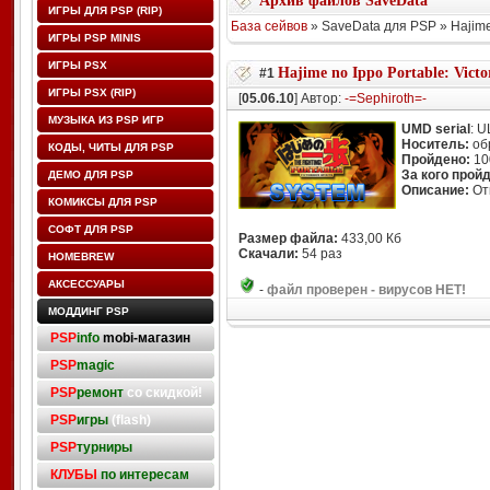
Архив файлов SaveData
ИГРЫ ДЛЯ PSP (RIP)
База сейвов
» SaveData для PSP » Hajime n
ИГРЫ PSP MINIS
ИГРЫ PSX
Hajime no Ippo Portable: Victor
#1
ИГРЫ PSX (RIP)
[
05.06.10
] Автор:
-=Sephiroth=-
МУЗЫКА ИЗ PSP ИГР
UMD serial
: 
Носитель:
об
КОДЫ, ЧИТЫ ДЛЯ PSP
Пройдено:
10
За кого прой
ДЕМО ДЛЯ PSP
Описание:
От
КОМИКСЫ ДЛЯ PSP
СОФТ ДЛЯ PSP
Размер файла:
433,00 Кб
Скачали:
54 раз
HOMEBREW
АКСЕССУАРЫ
-
файл проверен - вирусов НЕТ!
МОДДИНГ PSP
PSP
info
mobi-магазин
PSP
magic
PSP
ремонт
со скидкой!
PSP
игры
(flash)
PSP
турниры
КЛУБЫ
по интересам