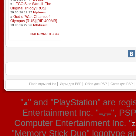
»
LEGO Star Wars II: The
Original Trilogy [RUS]
29.05.26 12:27
Mydoom
»
God of War: Chains of
Olympus [RUS] [RIP 400MB]
19.05.26 22:26
M1kkzard
все комменты »»
|
|
|
|
Flash игры onLine
Игры для PSP
Обои для PSP
Софт для PSP
"
" and "PlayStation" are re
Entertainment Inc. "
", PS
Computer Entertainment Inc. "
"Memory Stick Duo" logotype ar