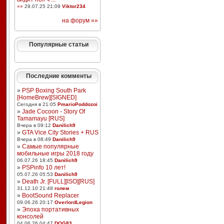
»»
29.07.25 21:09
Viktor234
на форум »»
Популярные статьи
Последние комменты
»
PSP Boxing South Park
[HomeBrew][SIGNED]
Сегодня в 21:05
PmarioPoddozoi
»
Jade Cocoon - Story Of
Tamamayu [RUS]
Вчера в 09:12
Danilich9
»
GTA Vice City Stories + RUS
Вчера в 08:49
Danilich9
»
Самые популярные
мобильные игры 2018 году
06.07.26 18:45
Danilich9
»
PSPinfo 10 лет!
05.07.26 05:53
Danilich9
»
Death Jr. [FULL][ISO][RUS]
31.12.10 21:48
голем
»
BootSound Replacer
09.06.26 20:17
OverlordLegion
»
Эпоха портативных
консолей
04.06.26 04:47
DOG83