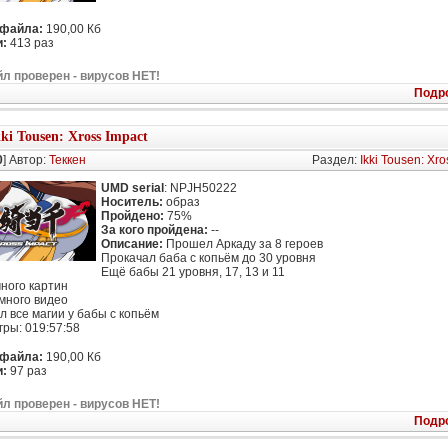
 файла:
190,00 Кб
:
413 раз
л проверен - вирусов НЕТ!
Подр
kki Tousen: Xross Impact
0
] Автор:
Теккен
Раздел:
Ikki Tousen: Xro
UMD serial
: NPJH50222
Носитель:
образ
Пройдено:
75%
За кого пройдена:
--
Описание:
Прошел Аркаду за 8 героев
Прокачал баба с копьём до 30 уровня
Ещё бабы 21 уровня, 17, 13 и 11
ного картин
много видео
л все магии у бабы с копьём
гры: 019:57:58
 файла:
190,00 Кб
:
97 раз
л проверен - вирусов НЕТ!
Подр