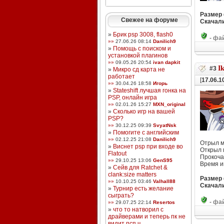
Размер
Свежее на форуме
Скачали
»
Брик psp 3008, flash0
-
фай
»»
27.06.26 08:14
Danilich9
»
Помощь с поиском и
установкой плагинов
»»
09.05.26 20:54
ivan dapkit
I
#3
»
Микро сд карта не
работает
[
17.06.1
»»
30.04.26 18:58
Игорь
»
Stateshift лучшая гонка на
PSP, онлайн игра
»»
02.01.26 15:27
MXN_original
»
Сколько игр на вашей
PSP?
»»
30.12.25 09:39
SvyatNsk
»
Помогите с английским
»»
02.12.25 21:08
Danilich9
Отрыл м
»
Виснет psp при входе во
Открыл 
Flatout
Прокоча
»»
29.10.25 13:06
GenS95
Время и
»
Сейв для Ratchet &
clank:size matters
Размер
»»
10.10.25 03:46
Valhall88
Скачали
»
Турнир есть желание
сыграть?
-
фай
»»
29.07.25 22:14
Resertos
»
что то натворил с
драйверами и теперь пк не
видит псп ч ...