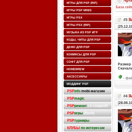
Архи
ИГРЫ ДЛЯ PSP (RIP)
База сей
ИГРЫ PSP MINIS
ИГРЫ PSX
I
#5
ИГРЫ PSX (RIP)
[
25.12.1
МУЗЫКА ИЗ PSP ИГР
КОДЫ, ЧИТЫ ДЛЯ PSP
ДЕМО ДЛЯ PSP
КОМИКСЫ ДЛЯ PSP
СОФТ ДЛЯ PSP
Размер
Скачали
HOMEBREW
АКСЕССУАРЫ
-
фай
МОДДИНГ PSP
PSP
info
mobi-магазин
Ik
#4
PSP
magic
[
28.06.1
PSP
ремонт
со скидкой!
PSP
игры
(flash)
PSP
турниры
КЛУБЫ
по интересам