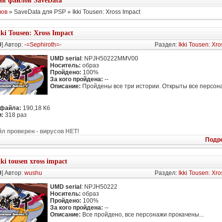
в файлов SaveData
вов
» SaveData для PSP » Ikki Tousen: Xross Impact
kki Tousen: Xross Impact
0
] Автор:
-=Sephiroth=-
Раздел:
Ikki Tousen: Xro
UMD serial
: NPJH50222MMV00
Носитель:
образ
Пройдено:
100%
За кого пройдена:
--
Описание:
Пройдены все три истории. Открыты все персон
 файла:
190,18 Кб
:
318 раз
л проверен - вирусов НЕТ!
Подр
ki tousen xross impact
0
] Автор:
wushu
Раздел:
Ikki Tousen: Xro
UMD serial
: NPJH50222
Носитель:
образ
Пройдено:
100%
За кого пройдена:
--
Описание:
Все пройдено, все персонажи прокачены...