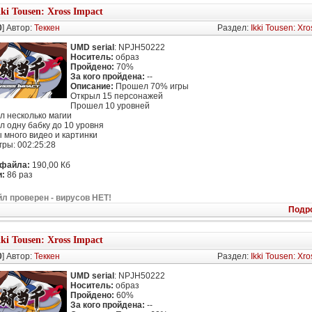
kki Tousen: Xross Impact
0
] Автор:
Теккен
Раздел:
Ikki Tousen: Xro
UMD serial
: NPJH50222
Носитель:
образ
Пройдено:
70%
За кого пройдена:
--
Описание:
Прошел 70% игры
Открыл 15 персонажей
Прошел 10 уровней
л несколько магии
л одну бабку до 10 уровня
 много видео и картинки
гры: 002:25:28
 файла:
190,00 Кб
:
86 раз
л проверен - вирусов НЕТ!
Подр
kki Tousen: Xross Impact
0
] Автор:
Теккен
Раздел:
Ikki Tousen: Xro
UMD serial
: NPJH50222
Носитель:
образ
Пройдено:
60%
За кого пройдена:
--