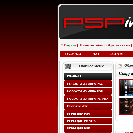
|
|
|
PSP
версия
Новое на сайте
Обратная связь
ГЛАВНАЯ
ЧАТ
ФОРУМ
Обзо
Главное меню
Сходки
ГЛАВНАЯ
НОВОСТИ ИЗ МИРА PS4
НОВОСТИ ИЗ МИРА PSP
НОВОСТИ ИЗ МИРА PS VITA
ОБЗОРЫ ИГР
ИГРЫ ДЛЯ PS4
ИГРЫ ДЛЯ PS VITA
ИГРЫ ДЛЯ PSP