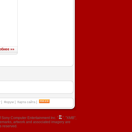
обнее »»
|
|
|
P
Форум
Карта сайта
 Sony Computer Entertainment Inc. "
", "XMB",
ademarks, artwork and associated imagery are
s reserved.