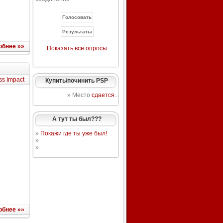
обнее »»
Показать все опросы
ss Impact
Купить/починить PSP
» Место
сдается
...
А тут ты был???
»
Покажи где ты уже был!
»
»
обнее »»