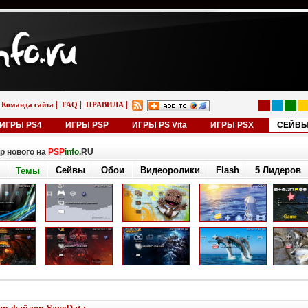
|
|
|
Команда сайта
FAQ
ПРАВИЛА
ИГРЫ PS4
ИГРЫ PSP
ИГРЫ PS Vita
ИГРЫ PSX
СЕЙВ
р нового на
PSP
info
.RU
Сейвы
Обои
Видеоролики
Flash
5 Лидеров
Темы