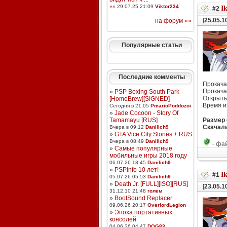
»»
29.07.25 21:09
Viktor234
I
#2
[
25.05.1
на форум »»
Популярные статьи
Последние комменты
Прокача
Прокача
»
PSP Boxing South Park
Открыты
[HomeBrew][SIGNED]
Время и
Сегодня в 21:05
PmarioPoddozoi
»
Jade Cocoon - Story Of
Tamamayu [RUS]
Размер
Скачали
Вчера в 09:12
Danilich9
»
GTA Vice City Stories + RUS
Вчера в 08:49
Danilich9
-
фай
»
Самые популярные
мобильные игры 2018 году
06.07.26 18:45
Danilich9
»
PSPinfo 10 лет!
I
#1
05.07.26 05:53
Danilich9
»
Death Jr. [FULL][ISO][RUS]
[
23.05.1
31.12.10 21:48
голем
»
BootSound Replacer
09.06.26 20:17
OverlordLegion
»
Эпоха портативных
консолей
04.06.26 04:47
DOG83