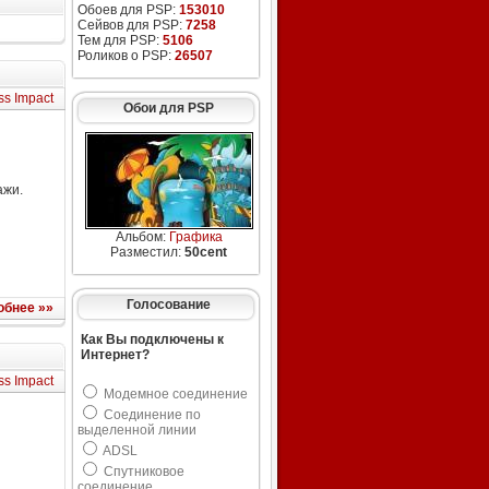
Обоев для PSP:
153010
Сейвов для PSP:
7258
Тем для PSP:
5106
Роликов о PSP:
26507
ss Impact
Обои для PSP
ажи.
Альбом:
Графика
Разместил:
50cent
Голосование
обнее »»
Как Вы подключены к
Интернет?
ss Impact
Модемное соединение
Соединение по
выделенной линии
ADSL
Спутниковое
соединение