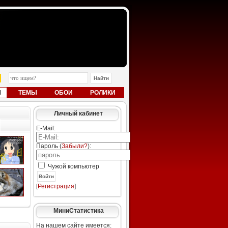
Ы
ТЕМЫ
ОБОИ
РОЛИКИ
Личный кабинет
E-Mail:
Пароль (
Забыли?
):
Чужой компьютер
Войти
[
Регистрация
]
МиниСтатистика
На нашем сайте имеется: