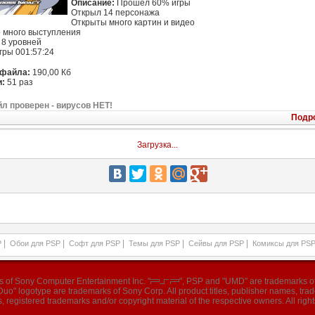
Описание:
Прошел 60% игры
Открыл 14 персонажа
Открыты много картин и видео
 много выступления
8 уровней
гры 001:57:24
 файла:
190,00 Кб
:
51 раз
л проверен - вирусов НЕТ!
Подр
Загрузка...
|
|
|
|
|
P
Обои для PSP
Софт для PSP
Темы для PSP
Сейвы для PSP
Комиксы для PS
ks of Sony Computer Entertainment Inc. "
", PSP and "UMD" are trademarks of
o" logotype are trademarks of Sony Corp. All product titles, publisher names, tr
, registered trademarks and/or copyright material of the respective owners. All right