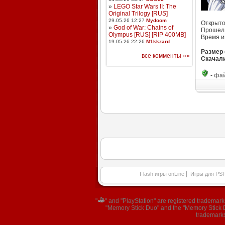
»
LEGO Star Wars II: The
Original Trilogy [RUS]
29.05.26 12:27
Mydoom
Открыто
»
God of War: Chains of
Прошел 
Olympus [RUS] [RIP 400MB]
Время и
19.05.26 22:26
M1kkzard
Размер
все комменты »»
Скачали
-
фай
|
Flash игры onLine
Игры для PS
"
" and "PlayStation" are registered trademar
"Memory Stick Duo" and the "Memory Stick Du
trademarks