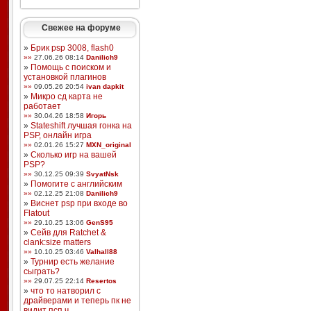
Свежее на форуме
»
Брик psp 3008, flash0
»»
27.06.26 08:14
Danilich9
»
Помощь с поиском и
установкой плагинов
»»
09.05.26 20:54
ivan dapkit
»
Микро сд карта не
работает
»»
30.04.26 18:58
Игорь
»
Stateshift лучшая гонка на
PSP, онлайн игра
»»
02.01.26 15:27
MXN_original
»
Сколько игр на вашей
PSP?
»»
30.12.25 09:39
SvyatNsk
»
Помогите с английским
»»
02.12.25 21:08
Danilich9
»
Виснет psp при входе во
Flatout
»»
29.10.25 13:06
GenS95
»
Сейв для Ratchet &
clank:size matters
»»
10.10.25 03:46
Valhall88
»
Турнир есть желание
сыграть?
»»
29.07.25 22:14
Resertos
»
что то натворил с
драйверами и теперь пк не
видит псп ч ...