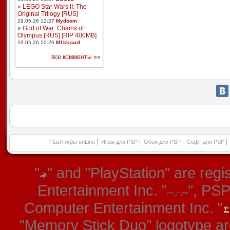
»
LEGO Star Wars II: The
Original Trilogy [RUS]
29.05.26 12:27
Mydoom
»
God of War: Chains of
Olympus [RUS] [RIP 400MB]
19.05.26 22:26
M1kkzard
все комменты »»
|
|
|
|
Flash игры onLine
Игры для PSP
Обои для PSP
Софт для PSP
"
" and "PlayStation" are re
Entertainment Inc. "
", PS
Computer Entertainment Inc. "
"Memory Stick Duo" logotype ar