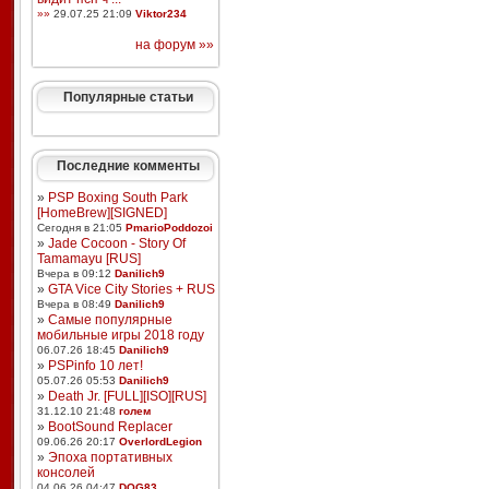
»»
29.07.25 21:09
Viktor234
на форум »»
Популярные статьи
Последние комменты
»
PSP Boxing South Park
[HomeBrew][SIGNED]
Сегодня в 21:05
PmarioPoddozoi
»
Jade Cocoon - Story Of
Tamamayu [RUS]
Вчера в 09:12
Danilich9
»
GTA Vice City Stories + RUS
Вчера в 08:49
Danilich9
»
Самые популярные
мобильные игры 2018 году
06.07.26 18:45
Danilich9
»
PSPinfo 10 лет!
05.07.26 05:53
Danilich9
»
Death Jr. [FULL][ISO][RUS]
31.12.10 21:48
голем
»
BootSound Replacer
09.06.26 20:17
OverlordLegion
»
Эпоха портативных
консолей
04.06.26 04:47
DOG83