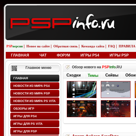
|
|
|
|
|
PSP
версия
Новое на сайте
Обратная связь
Команда сайта
FAQ
ПРАВИЛА
ГЛАВНАЯ
ЧАТ
ФОРУМ
ИГРЫ PS4
ИГРЫ PSP
Обзор нового на
PSP
info
.RU
Главное меню
Сходки
Сейвы
Обои
Темы
ГЛАВНАЯ
НОВОСТИ ИЗ МИРА PS4
НОВОСТИ ИЗ МИРА PSP
НОВОСТИ ИЗ МИРА PS VITA
ОБЗОРЫ ИГР
ИГРЫ ДЛЯ PS4
ИГРЫ ДЛЯ PS VITA
ИГРЫ ДЛЯ PSP