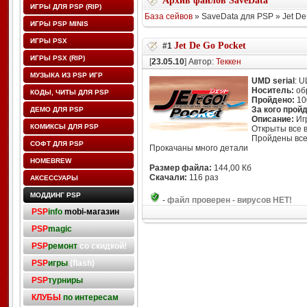
Архив файлов SaveData
ИГРЫ ДЛЯ PSP (RIP)
База сейвов
» SaveData для PSP » Jet De
ИГРЫ PSP MINIS
ИГРЫ PSX
Jet De Go Pocket
#1
ИГРЫ PSX (RIP)
[
23.05.10
] Автор:
Теккен
МУЗЫКА ИЗ PSP ИГР
UMD serial
: 
Носитель:
об
КОДЫ, ЧИТЫ ДЛЯ PSP
Пройдено:
10
За кого прой
ДЕМО ДЛЯ PSP
Описание:
Иг
КОМИКСЫ ДЛЯ PSP
Открыты все 
Пройдены все
СОФТ ДЛЯ PSP
Прокачаны много детали
HOMEBREW
Размер файла:
144,00 Кб
Скачали:
116 раз
АКСЕССУАРЫ
МОДДИНГ PSP
-
файл проверен - вирусов НЕТ!
PSP
info
mobi-магазин
PSP
magic
PSP
ремонт
со скидкой!
PSP
игры
(flash)
PSP
турниры
КЛУБЫ
по интересам