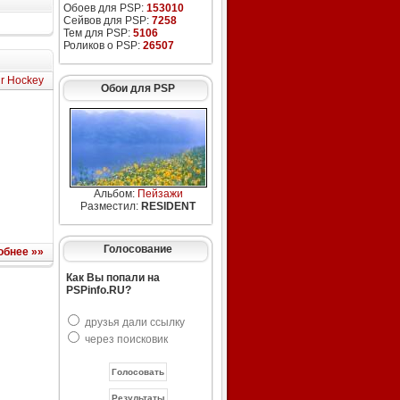
Обоев для PSP:
153010
Сейвов для PSP:
7258
Тем для PSP:
5106
Роликов о PSP:
26507
ir Hockey
Обои для PSP
Альбом:
Пейзажи
Разместил:
RESIDENT
Голосование
обнее »»
Как Вы попали на
PSPinfo.RU?
друзья дали ссылку
через поисковик