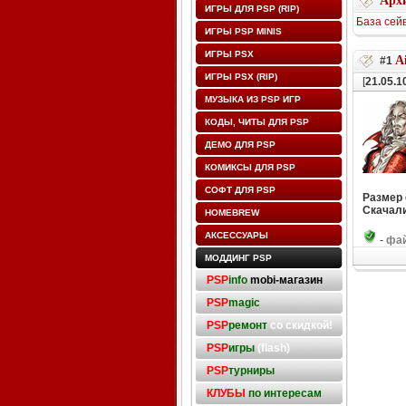
Архи
ИГРЫ ДЛЯ PSP (RIP)
База сей
ИГРЫ PSP MINIS
ИГРЫ PSX
A
#1
ИГРЫ PSX (RIP)
[
21.05.1
МУЗЫКА ИЗ PSP ИГР
КОДЫ, ЧИТЫ ДЛЯ PSP
ДЕМО ДЛЯ PSP
КОМИКСЫ ДЛЯ PSP
СОФТ ДЛЯ PSP
Размер
Скачали
HOMEBREW
АКСЕССУАРЫ
-
фай
МОДДИНГ PSP
PSP
info
mobi-магазин
PSP
magic
PSP
ремонт
со скидкой!
PSP
игры
(flash)
PSP
турниры
КЛУБЫ
по интересам