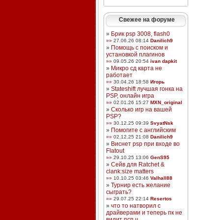
Свежее на форуме
»
Брик psp 3008, flash0
»»
27.06.26 08:14
Danilich9
»
Помощь с поиском и
установкой плагинов
»»
09.05.26 20:54
ivan dapkit
»
Микро сд карта не
работает
»»
30.04.26 18:58
Игорь
»
Stateshift лучшая гонка на
PSP, онлайн игра
»»
02.01.26 15:27
MXN_original
»
Сколько игр на вашей
PSP?
»»
30.12.25 09:39
SvyatNsk
»
Помогите с английским
»»
02.12.25 21:08
Danilich9
»
Виснет psp при входе во
Flatout
»»
29.10.25 13:06
GenS95
»
Сейв для Ratchet &
clank:size matters
»»
10.10.25 03:46
Valhall88
»
Турнир есть желание
сыграть?
»»
29.07.25 22:14
Resertos
»
что то натворил с
драйверами и теперь пк не
видит псп ч ...