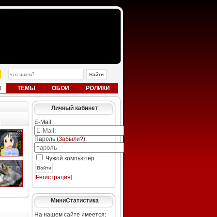
Ы
ТЕМЫ
ОБОИ
РОЛИКИ
Личный кабинет
E-Mail:
Пароль (
Забыли?
):
Чужой компьютер
Войти
[
Регистрация
]
МиниСтатистика
На нашем сайте имеется: