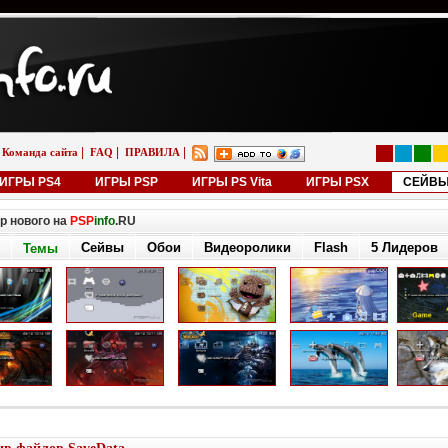
|
|
|
Команда сайта
FAQ
ПРАВИЛА
ИГРЫ PS4
ИГРЫ PSP
ИГРЫ PS Vita
ИГРЫ PSX
СЕЙВ
р нового на
PSP
info
.RU
Сейвы
Обои
Видеоролики
Flash
5 Лидеров
Темы