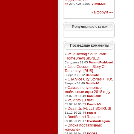
»»
29.07.25 21:09
Viktor234
на форум »»
Популярные статьи
Последние комменты
»
PSP Boxing South Park
[HomeBrew][SIGNED]
Сегодня в 21:05
PmarioPoddozoi
»
Jade Cocoon - Story Of
Tamamayu [RUS]
Вчера в 09:12
Danilich9
»
GTA Vice City Stories + RUS
Вчера в 08:49
Danilich9
»
Самые популярные
мобильные игры 2018 году
06.07.26 18:45
Danilich9
»
PSPinfo 10 лет!
05.07.26 05:53
Danilich9
»
Death Jr. [FULL][ISO][RUS]
31.12.10 21:48
голем
»
BootSound Replacer
09.06.26 20:17
OverlordLegion
»
Эпоха портативных
консолей
04.06.26 04:47
DOG83