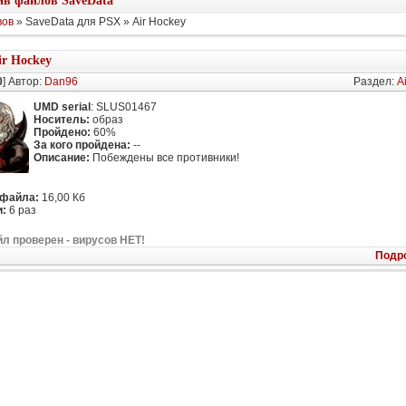
в файлов SaveData
вов
» SaveData для PSX » Air Hockey
ir Hockey
0
] Автор:
Dan96
Раздел:
A
UMD serial
: SLUS01467
Носитель:
образ
Пройдено:
60%
За кого пройдена:
--
Описание:
Побеждены все противники!
 файла:
16,00 Кб
:
6 раз
л проверен - вирусов НЕТ!
Подр