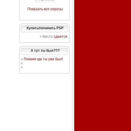
Показать все опросы
Купить/починить PSP
» Место
сдается
...
А тут ты был???
»
Покажи где ты уже был!
»
»