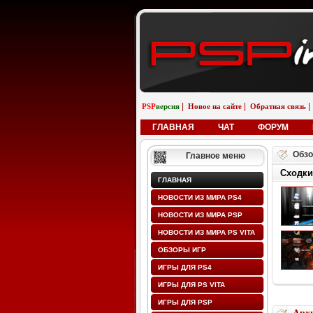
|
|
|
PSP
версия
Новое на сайте
Обратная связь
ГЛАВНАЯ
ЧАТ
ФОРУМ
Обзо
Главное меню
Сходки
ГЛАВНАЯ
НОВОСТИ ИЗ МИРА PS4
НОВОСТИ ИЗ МИРА PSP
НОВОСТИ ИЗ МИРА PS VITA
ОБЗОРЫ ИГР
ИГРЫ ДЛЯ PS4
ИГРЫ ДЛЯ PS VITA
ИГРЫ ДЛЯ PSP